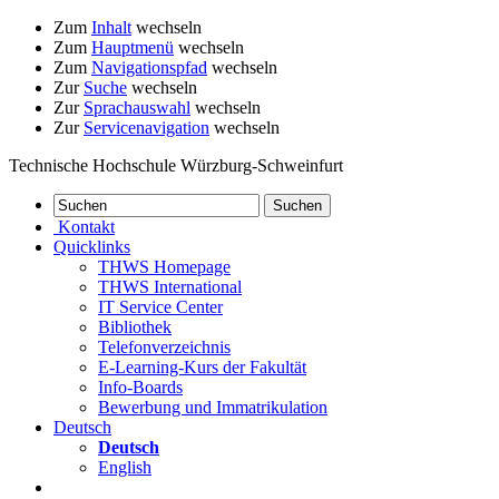
Zum
Inhalt
wechseln
Zum
Hauptmenü
wechseln
Zum
Navigationspfad
wechseln
Zur
Suche
wechseln
Zur
Sprachauswahl
wechseln
Zur
Servicenavigation
wechseln
Technische Hochschule Würzburg-Schweinfurt
Kontakt
Quicklinks
THWS Homepage
THWS International
IT Service Center
Bibliothek
Telefonverzeichnis
E-Learning-Kurs der Fakultät
Info-Boards
Bewerbung und Immatrikulation
Deutsch
Deutsch
English