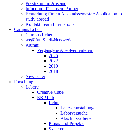
Praktikum im Ausland
Infocorner für unsere Partner
Bewerbung für ein Auslandssemester/ Application to
study abroad
Kontakt Team International
Campus Leben
Campus Leben
we@fwi Studi-Netzwerk
Alumni
Vergangene Absolventenfeiern
2025
2022
2019
2018
Newsletter
Forschung
Labore
Creative Cube
ERP Lab
Lehre
Lehrveranstaltungen
Laborversuche
Abschlussarbeiten
Praxis und Projekte
Systeme