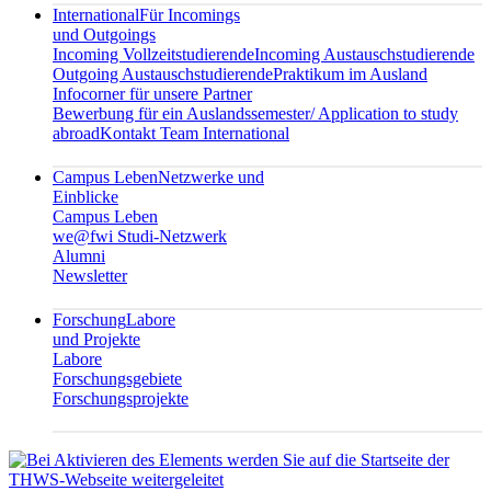
International
Für Incomings
und Outgoings
Incoming Vollzeitstudierende
Incoming Austauschstudierende
Outgoing Austauschstudierende
Praktikum im Ausland
Infocorner für unsere Partner
Bewerbung für ein Auslandssemester/ Application to study
abroad
Kontakt Team International
Campus Leben
Netzwerke und
Einblicke
Campus Leben
we@fwi Studi-Netzwerk
Alumni
Newsletter
Forschung
Labore
und Projekte
Labore
Forschungsgebiete
Forschungsprojekte