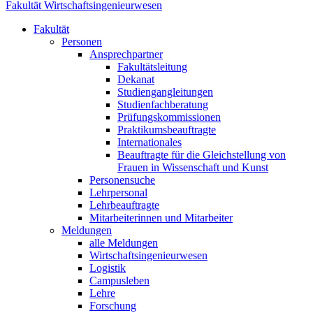
Fakultät Wirtschaftsingenieurwesen
Fakultät
Personen
Ansprechpartner
Fakultätsleitung
Dekanat
Studiengangleitungen
Studienfachberatung
Prüfungskommissionen
Praktikumsbeauftragte
Internationales
Beauftragte für die Gleichstellung von
Frauen in Wissenschaft und Kunst
Personensuche
Lehrpersonal
Lehrbeauftragte
Mitarbeiterinnen und Mitarbeiter
Meldungen
alle Meldungen
Wirtschaftsingenieurwesen
Logistik
Campusleben
Lehre
Forschung