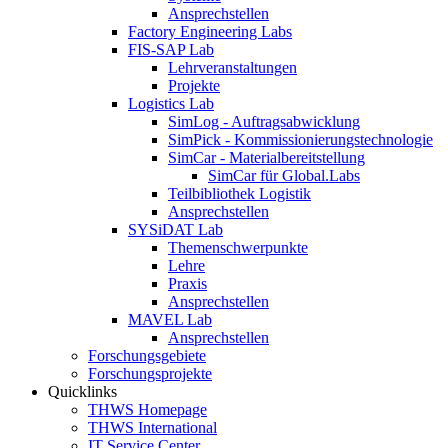
Ansprechstellen
Factory Engineering Labs
FIS-SAP Lab
Lehrveranstaltungen
Projekte
Logistics Lab
SimLog - Auftragsabwicklung
SimPick - Kommissionierungstechnologie
SimCar - Materialbereitstellung
SimCar für Global.Labs
Teilbibliothek Logistik
Ansprechstellen
SYSiDAT Lab
Themenschwerpunkte
Lehre
Praxis
Ansprechstellen
MAVEL Lab
Ansprechstellen
Forschungsgebiete
Forschungsprojekte
Quicklinks
THWS Homepage
THWS International
IT Service Center