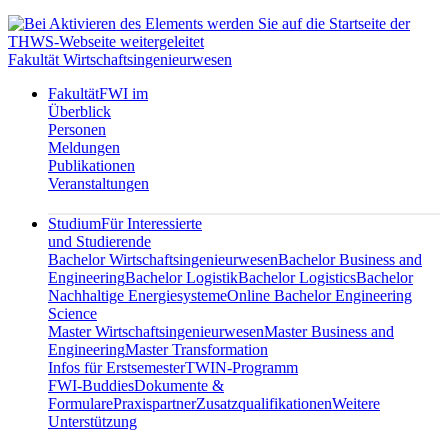
Fakultät Wirtschaftsingenieurwesen
Fakultät
FWI im
Überblick
Personen
Meldungen
Publikationen
Veranstaltungen
Studium
Für Interessierte
und Studierende
Bachelor Wirtschaftsingenieurwesen
Bachelor Business and
Engineering
Bachelor Logistik
Bachelor Logistics
Bachelor
Nachhaltige Energiesysteme
Online Bachelor Engineering
Science
Master Wirtschaftsingenieurwesen
Master Business and
Engineering
Master Transformation
Infos für Erstsemester
TWIN-Programm
FWI-Buddies
Dokumente &
Formulare
Praxispartner
Zusatzqualifikationen
Weitere
Unterstützung