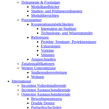
Dokumente & Formulare
Modulhandbücher
Studien- und Prüfungsordnungen
Modulübersichten
Praxispartner
Kooperationsmöglichkeiten
Integration im Studium
Technologie- und Wissenstransfer
Referenzen
Projekte, Seminare, Projektseminare
Exkursionen
Vorträge
Stimmen
Ansprechstellen
Zusatzqualifikationen
Weitere Unterstützung
Studierendenvertretung
Wohnen
International
Incoming Vollzeitstudierende
Incoming Austauschstudierende
Outgoing Austauschstudierende
Bewerbungsprozess
Double Degree
Partnerhochschulen