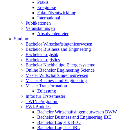
Praxis
Ereignisse
Fakultätsentwicklung
International
Publikationen
Veranstaltungen
Absolventenfeier
Studium
Bachelor Wirtschaftsingenieurwesen
Bachelor Business and Engineering
Bachelor Logistik
Bachelor Logistics
Bachelor Nachhaltige Energiesysteme
Online Bachelor Engineering Science
Master Wirtschaftsingenieurwesen
Master Business and Engineering
Master Transformation
Zulassung
Infos für Erstsemester
TWIN-Programm
FWI-Buddies
Bachelor Wirtschaftsingenieurwesen BWW
Bachelor Business and Engineering IBE
Bachelor Logistik BLO
Bachelor Logistics IBL