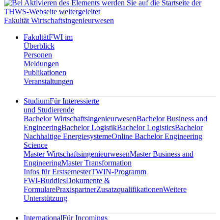
Fakultät Wirtschaftsingenieurwesen
Fakultät
FWI im
Überblick
Personen
Meldungen
Publikationen
Veranstaltungen
Studium
Für Interessierte
und Studierende
Bachelor Wirtschaftsingenieurwesen
Bachelor Business and
Engineering
Bachelor Logistik
Bachelor Logistics
Bachelor
Nachhaltige Energiesysteme
Online Bachelor Engineering
Science
Master Wirtschaftsingenieurwesen
Master Business and
Engineering
Master Transformation
Infos für Erstsemester
TWIN-Programm
FWI-Buddies
Dokumente &
Formulare
Praxispartner
Zusatzqualifikationen
Weitere
Unterstützung
International
Für Incomings