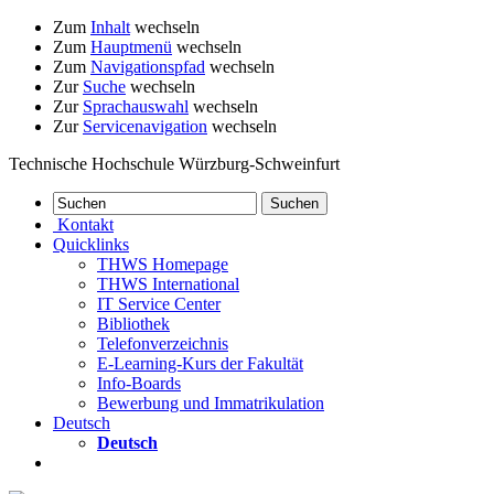
Zum
Inhalt
wechseln
Zum
Hauptmenü
wechseln
Zum
Navigationspfad
wechseln
Zur
Suche
wechseln
Zur
Sprachauswahl
wechseln
Zur
Servicenavigation
wechseln
Technische Hochschule Würzburg-Schweinfurt
Kontakt
Quicklinks
THWS Homepage
THWS International
IT Service Center
Bibliothek
Telefonverzeichnis
E-Learning-Kurs der Fakultät
Info-Boards
Bewerbung und Immatrikulation
Deutsch
Deutsch