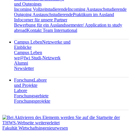
und Outgoings
Incoming Vollzeitstudierende
Incoming Austauschstudierende
Outgoing Austauschstudierende
Praktikum im Ausland
Infocorner für unsere Partner
Bewerbung für ein Auslandssemester/ Application to study
abroad
Kontakt Team International
Campus Leben
Netzwerke und
Einblicke
Campus Leben
we@fwi Studi-Netzwerk
Alumni
Newsletter
Forschung
Labore
und Projekte
Labore
Forschungsgebiete
Forschungsprojekte
Fakultät Wirtschaftsingenieurwesen