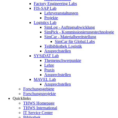
Factory Engineering Labs
FIS-SAP Lab
Lehrveranstaltungen
Projekte
Logistics Lab
SimLog - Auftragsabwicklung
SimPick - Kommissionierungstechnologie
SimCar - Materialbereitstellung
SimCar für Global.Labs
Teilbibliothek Logistik
Ansprechstellen
SYSiDAT Lab
Themenschwerpunkte
Lehre
Praxis
Ansprechstellen
MAVEL Lab
Ansprechstellen
Forschungsgebiete
Forschungsprojekte
Quicklinks
THWS Homepage
THWS International
IT Service Center
Bibliothek