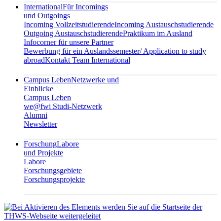
International
Für Incomings
und Outgoings
Incoming Vollzeitstudierende
Incoming Austauschstudierende
Outgoing Austauschstudierende
Praktikum im Ausland
Infocorner für unsere Partner
Bewerbung für ein Auslandssemester/ Application to study
abroad
Kontakt Team International
Campus Leben
Netzwerke und
Einblicke
Campus Leben
we@fwi Studi-Netzwerk
Alumni
Newsletter
Forschung
Labore
und Projekte
Labore
Forschungsgebiete
Forschungsprojekte