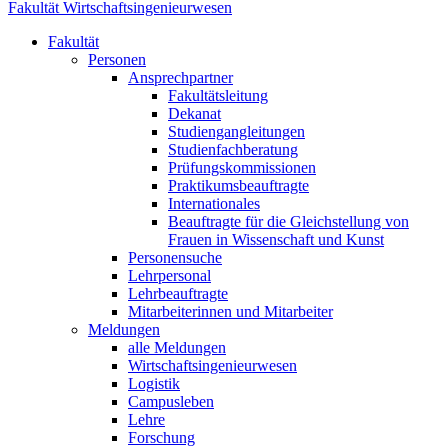
Fakultät Wirtschaftsingenieurwesen
Fakultät
Personen
Ansprechpartner
Fakultätsleitung
Dekanat
Studiengangleitungen
Studienfachberatung
Prüfungskommissionen
Praktikumsbeauftragte
Internationales
Beauftragte für die Gleichstellung von
Frauen in Wissenschaft und Kunst
Personensuche
Lehrpersonal
Lehrbeauftragte
Mitarbeiterinnen und Mitarbeiter
Meldungen
alle Meldungen
Wirtschaftsingenieurwesen
Logistik
Campusleben
Lehre
Forschung