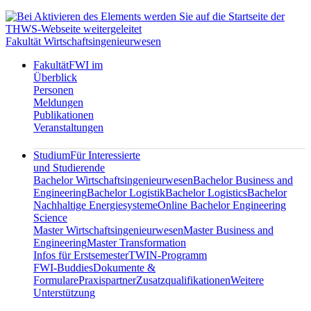
Fakultät Wirtschaftsingenieurwesen
Fakultät
FWI im
Überblick
Personen
Meldungen
Publikationen
Veranstaltungen
Studium
Für Interessierte
und Studierende
Bachelor Wirtschaftsingenieurwesen
Bachelor Business and
Engineering
Bachelor Logistik
Bachelor Logistics
Bachelor
Nachhaltige Energiesysteme
Online Bachelor Engineering
Science
Master Wirtschaftsingenieurwesen
Master Business and
Engineering
Master Transformation
Infos für Erstsemester
TWIN-Programm
FWI-Buddies
Dokumente &
Formulare
Praxispartner
Zusatzqualifikationen
Weitere
Unterstützung