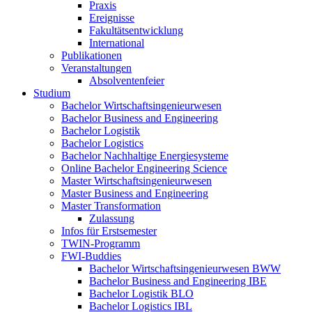
Praxis
Ereignisse
Fakultätsentwicklung
International
Publikationen
Veranstaltungen
Absolventenfeier
Studium
Bachelor Wirtschaftsingenieurwesen
Bachelor Business and Engineering
Bachelor Logistik
Bachelor Logistics
Bachelor Nachhaltige Energiesysteme
Online Bachelor Engineering Science
Master Wirtschaftsingenieurwesen
Master Business and Engineering
Master Transformation
Zulassung
Infos für Erstsemester
TWIN-Programm
FWI-Buddies
Bachelor Wirtschaftsingenieurwesen BWW
Bachelor Business and Engineering IBE
Bachelor Logistik BLO
Bachelor Logistics IBL