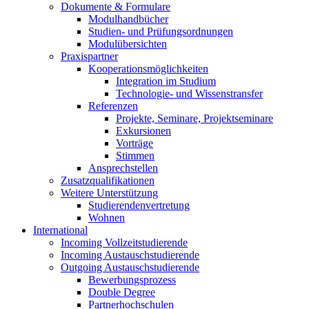
Dokumente & Formulare
Modulhandbücher
Studien- und Prüfungsordnungen
Modulübersichten
Praxispartner
Kooperationsmöglichkeiten
Integration im Studium
Technologie- und Wissenstransfer
Referenzen
Projekte, Seminare, Projektseminare
Exkursionen
Vorträge
Stimmen
Ansprechstellen
Zusatzqualifikationen
Weitere Unterstützung
Studierendenvertretung
Wohnen
International
Incoming Vollzeitstudierende
Incoming Austauschstudierende
Outgoing Austauschstudierende
Bewerbungsprozess
Double Degree
Partnerhochschulen