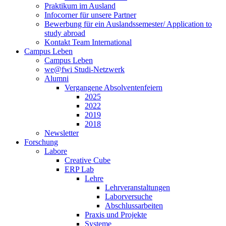
Praktikum im Ausland
Infocorner für unsere Partner
Bewerbung für ein Auslandssemester/ Application to
study abroad
Kontakt Team International
Campus Leben
Campus Leben
we@fwi Studi-Netzwerk
Alumni
Vergangene Absolventenfeiern
2025
2022
2019
2018
Newsletter
Forschung
Labore
Creative Cube
ERP Lab
Lehre
Lehrveranstaltungen
Laborversuche
Abschlussarbeiten
Praxis und Projekte
Systeme