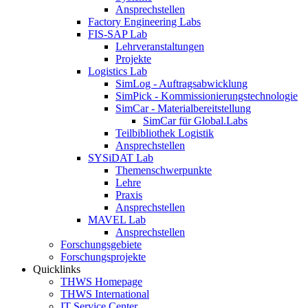
Ansprechstellen
Factory Engineering Labs
FIS-SAP Lab
Lehrveranstaltungen
Projekte
Logistics Lab
SimLog - Auftragsabwicklung
SimPick - Kommissionierungstechnologie
SimCar - Materialbereitstellung
SimCar für Global.Labs
Teilbibliothek Logistik
Ansprechstellen
SYSiDAT Lab
Themenschwerpunkte
Lehre
Praxis
Ansprechstellen
MAVEL Lab
Ansprechstellen
Forschungsgebiete
Forschungsprojekte
Quicklinks
THWS Homepage
THWS International
IT Service Center