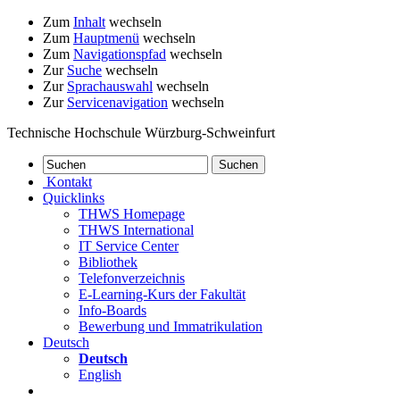
Zum
Inhalt
wechseln
Zum
Hauptmenü
wechseln
Zum
Navigationspfad
wechseln
Zur
Suche
wechseln
Zur
Sprachauswahl
wechseln
Zur
Servicenavigation
wechseln
Technische Hochschule Würzburg-Schweinfurt
Kontakt
Quicklinks
THWS Homepage
THWS International
IT Service Center
Bibliothek
Telefonverzeichnis
E-Learning-Kurs der Fakultät
Info-Boards
Bewerbung und Immatrikulation
Deutsch
Deutsch
English