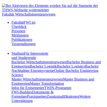
Fakultät Wirtschaftsingenieurwesen
Fakultät
FWI im
Überblick
Personen
Meldungen
Publikationen
Veranstaltungen
Studium
Für Interessierte
und Studierende
Bachelor Wirtschaftsingenieurwesen
Bachelor Business and
Engineering
Bachelor Logistik
Bachelor Logistics
Bachelor
Nachhaltige Energiesysteme
Online Bachelor Engineering
Science
Master Wirtschaftsingenieurwesen
Master Business and
Engineering
Master Transformation
Infos für Erstsemester
TWIN-Programm
FWI-Buddies
Dokumente &
Formulare
Praxispartner
Zusatzqualifikationen
Weitere
Unterstützung