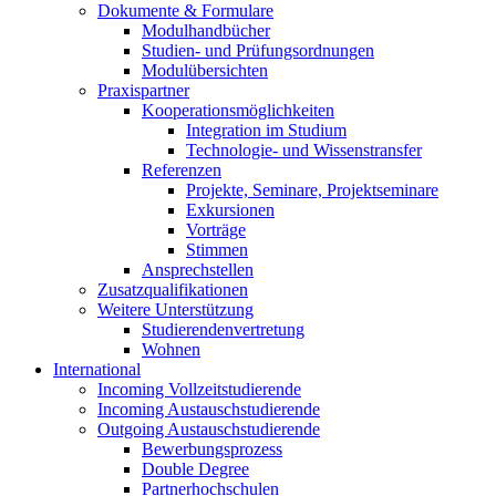
Dokumente & Formulare
Modulhandbücher
Studien- und Prüfungsordnungen
Modulübersichten
Praxispartner
Kooperationsmöglichkeiten
Integration im Studium
Technologie- und Wissenstransfer
Referenzen
Projekte, Seminare, Projektseminare
Exkursionen
Vorträge
Stimmen
Ansprechstellen
Zusatzqualifikationen
Weitere Unterstützung
Studierendenvertretung
Wohnen
International
Incoming Vollzeitstudierende
Incoming Austauschstudierende
Outgoing Austauschstudierende
Bewerbungsprozess
Double Degree
Partnerhochschulen