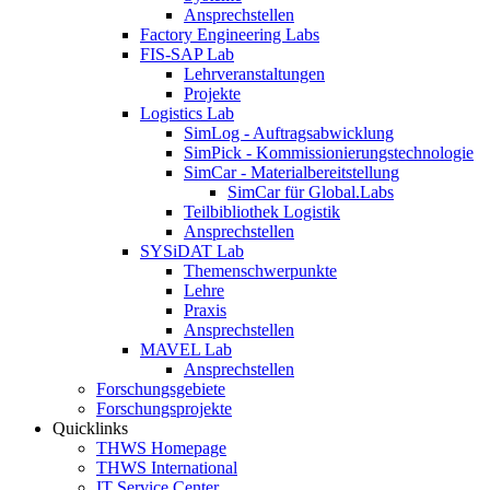
Ansprechstellen
Factory Engineering Labs
FIS-SAP Lab
Lehrveranstaltungen
Projekte
Logistics Lab
SimLog - Auftragsabwicklung
SimPick - Kommissionierungstechnologie
SimCar - Materialbereitstellung
SimCar für Global.Labs
Teilbibliothek Logistik
Ansprechstellen
SYSiDAT Lab
Themenschwerpunkte
Lehre
Praxis
Ansprechstellen
MAVEL Lab
Ansprechstellen
Forschungsgebiete
Forschungsprojekte
Quicklinks
THWS Homepage
THWS International
IT Service Center