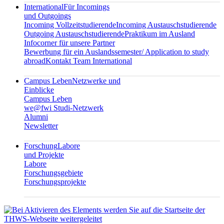
International
Für Incomings
und Outgoings
Incoming Vollzeitstudierende
Incoming Austauschstudierende
Outgoing Austauschstudierende
Praktikum im Ausland
Infocorner für unsere Partner
Bewerbung für ein Auslandssemester/ Application to study
abroad
Kontakt Team International
Campus Leben
Netzwerke und
Einblicke
Campus Leben
we@fwi Studi-Netzwerk
Alumni
Newsletter
Forschung
Labore
und Projekte
Labore
Forschungsgebiete
Forschungsprojekte