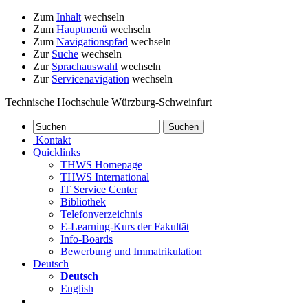
Zum
Inhalt
wechseln
Zum
Hauptmenü
wechseln
Zum
Navigationspfad
wechseln
Zur
Suche
wechseln
Zur
Sprachauswahl
wechseln
Zur
Servicenavigation
wechseln
Technische Hochschule Würzburg-Schweinfurt
Kontakt
Quicklinks
THWS Homepage
THWS International
IT Service Center
Bibliothek
Telefonverzeichnis
E-Learning-Kurs der Fakultät
Info-Boards
Bewerbung und Immatrikulation
Deutsch
Deutsch
English