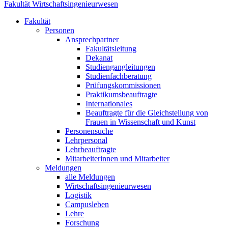
Fakultät Wirtschaftsingenieurwesen
Fakultät
Personen
Ansprechpartner
Fakultätsleitung
Dekanat
Studiengangleitungen
Studienfachberatung
Prüfungskommissionen
Praktikumsbeauftragte
Internationales
Beauftragte für die Gleichstellung von
Frauen in Wissenschaft und Kunst
Personensuche
Lehrpersonal
Lehrbeauftragte
Mitarbeiterinnen und Mitarbeiter
Meldungen
alle Meldungen
Wirtschaftsingenieurwesen
Logistik
Campusleben
Lehre
Forschung