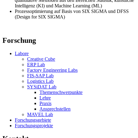
quantitative Methoden aus den Bereichen Statistik, künstliche
Intelligenz (KI) und Machine Learning (ML)
Prozessoptimierung auf Basis von SIX SIGMA und DFSS
(Design for SIX SIGMA)
Forschung
Labore
Creative Cube
ERP Lab
Factory Engineering Labs
FIS-SAP Lab
Logistics Lab
SYSiDAT Lab
Themenschwerpunkte
Lehre
Praxis
Ansprechstellen
MAVEL Lab
Forschungsgebiete
Forschungsprojekte