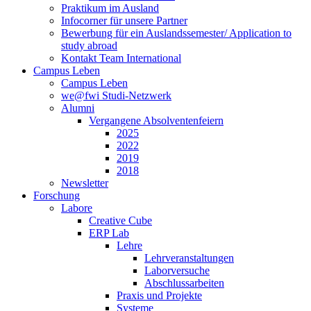
Praktikum im Ausland
Infocorner für unsere Partner
Bewerbung für ein Auslandssemester/ Application to
study abroad
Kontakt Team International
Campus Leben
Campus Leben
we@fwi Studi-Netzwerk
Alumni
Vergangene Absolventenfeiern
2025
2022
2019
2018
Newsletter
Forschung
Labore
Creative Cube
ERP Lab
Lehre
Lehrveranstaltungen
Laborversuche
Abschlussarbeiten
Praxis und Projekte
Systeme