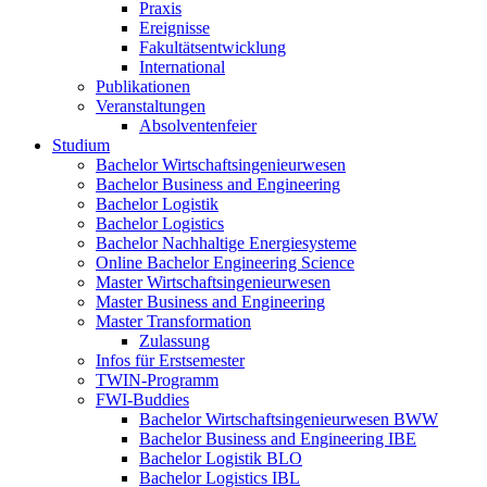
Praxis
Ereignisse
Fakultätsentwicklung
International
Publikationen
Veranstaltungen
Absolventenfeier
Studium
Bachelor Wirtschaftsingenieurwesen
Bachelor Business and Engineering
Bachelor Logistik
Bachelor Logistics
Bachelor Nachhaltige Energiesysteme
Online Bachelor Engineering Science
Master Wirtschaftsingenieurwesen
Master Business and Engineering
Master Transformation
Zulassung
Infos für Erstsemester
TWIN-Programm
FWI-Buddies
Bachelor Wirtschaftsingenieurwesen BWW
Bachelor Business and Engineering IBE
Bachelor Logistik BLO
Bachelor Logistics IBL