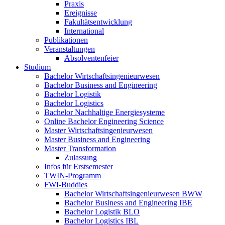
Praxis
Ereignisse
Fakultätsentwicklung
International
Publikationen
Veranstaltungen
Absolventenfeier
Studium
Bachelor Wirtschaftsingenieurwesen
Bachelor Business and Engineering
Bachelor Logistik
Bachelor Logistics
Bachelor Nachhaltige Energiesysteme
Online Bachelor Engineering Science
Master Wirtschaftsingenieurwesen
Master Business and Engineering
Master Transformation
Zulassung
Infos für Erstsemester
TWIN-Programm
FWI-Buddies
Bachelor Wirtschaftsingenieurwesen BWW
Bachelor Business and Engineering IBE
Bachelor Logistik BLO
Bachelor Logistics IBL