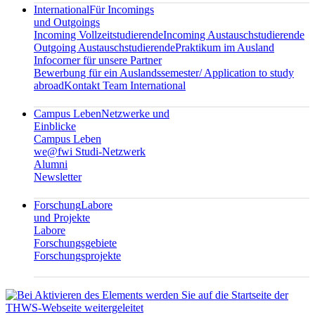
International
Für Incomings
und Outgoings
Incoming Vollzeitstudierende
Incoming Austauschstudierende
Outgoing Austauschstudierende
Praktikum im Ausland
Infocorner für unsere Partner
Bewerbung für ein Auslandssemester/ Application to study
abroad
Kontakt Team International
Campus Leben
Netzwerke und
Einblicke
Campus Leben
we@fwi Studi-Netzwerk
Alumni
Newsletter
Forschung
Labore
und Projekte
Labore
Forschungsgebiete
Forschungsprojekte