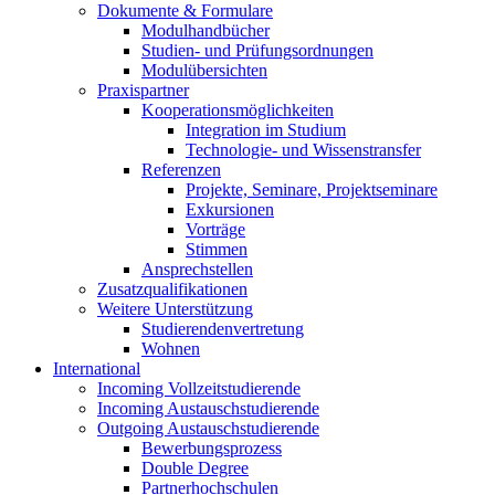
Dokumente & Formulare
Modulhandbücher
Studien- und Prüfungsordnungen
Modulübersichten
Praxispartner
Kooperationsmöglichkeiten
Integration im Studium
Technologie- und Wissenstransfer
Referenzen
Projekte, Seminare, Projektseminare
Exkursionen
Vorträge
Stimmen
Ansprechstellen
Zusatzqualifikationen
Weitere Unterstützung
Studierendenvertretung
Wohnen
International
Incoming Vollzeitstudierende
Incoming Austauschstudierende
Outgoing Austauschstudierende
Bewerbungsprozess
Double Degree
Partnerhochschulen