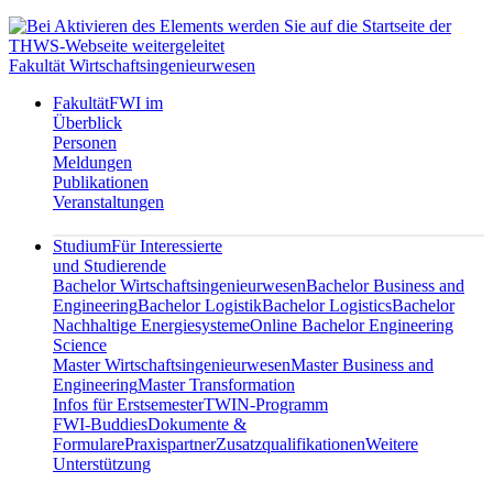
Fakultät Wirtschaftsingenieurwesen
Fakultät
FWI im
Überblick
Personen
Meldungen
Publikationen
Veranstaltungen
Studium
Für Interessierte
und Studierende
Bachelor Wirtschaftsingenieurwesen
Bachelor Business and
Engineering
Bachelor Logistik
Bachelor Logistics
Bachelor
Nachhaltige Energiesysteme
Online Bachelor Engineering
Science
Master Wirtschaftsingenieurwesen
Master Business and
Engineering
Master Transformation
Infos für Erstsemester
TWIN-Programm
FWI-Buddies
Dokumente &
Formulare
Praxispartner
Zusatzqualifikationen
Weitere
Unterstützung