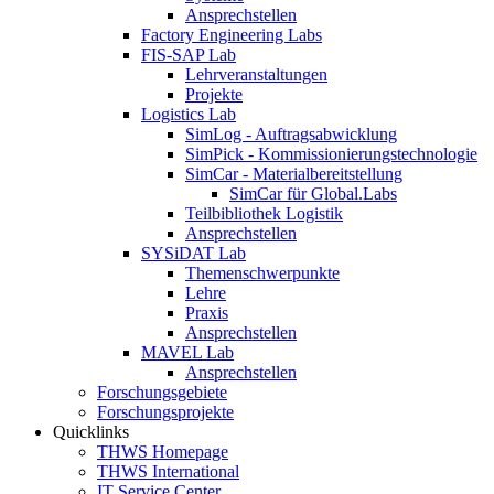
Ansprechstellen
Factory Engineering Labs
FIS-SAP Lab
Lehrveranstaltungen
Projekte
Logistics Lab
SimLog - Auftragsabwicklung
SimPick - Kommissionierungstechnologie
SimCar - Materialbereitstellung
SimCar für Global.Labs
Teilbibliothek Logistik
Ansprechstellen
SYSiDAT Lab
Themenschwerpunkte
Lehre
Praxis
Ansprechstellen
MAVEL Lab
Ansprechstellen
Forschungsgebiete
Forschungsprojekte
Quicklinks
THWS Homepage
THWS International
IT Service Center