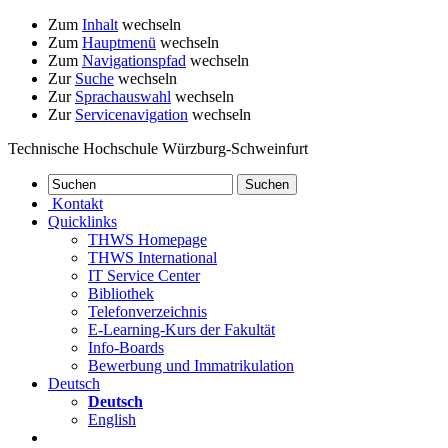
Zum
Inhalt
wechseln
Zum
Hauptmenü
wechseln
Zum
Navigationspfad
wechseln
Zur
Suche
wechseln
Zur
Sprachauswahl
wechseln
Zur
Servicenavigation
wechseln
Technische Hochschule Würzburg-Schweinfurt
Kontakt
Quicklinks
THWS Homepage
THWS International
IT Service Center
Bibliothek
Telefonverzeichnis
E-Learning-Kurs der Fakultät
Info-Boards
Bewerbung und Immatrikulation
Deutsch
Deutsch
English