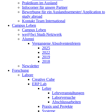
Praktikum im Ausland
Infocorner für unsere Partner
Bewerbung für ein Auslandssemester/ Application to
study abroad
Kontakt Team International
Campus Leben
Campus Leben
we@fwi Studi-Netzwerk
Alumni
Vergangene Absolventenfeiern
2025
2022
2019
2018
Newsletter
Forschung
Labore
Creative Cube
ERP Lab
Lehre
Lehrveranstaltungen
Laborversuche
Abschlussarbeiten
Praxis und Projekte
Systeme