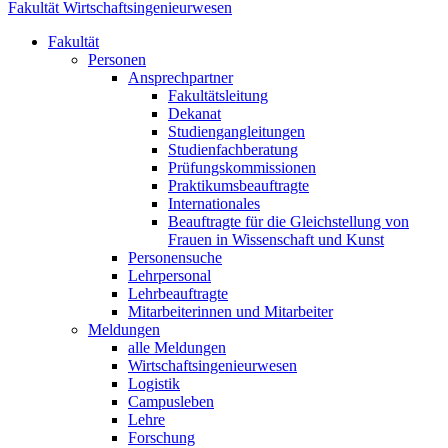
Fakultät Wirtschaftsingenieurwesen
Fakultät
Personen
Ansprechpartner
Fakultätsleitung
Dekanat
Studiengangleitungen
Studienfachberatung
Prüfungskommissionen
Praktikumsbeauftragte
Internationales
Beauftragte für die Gleichstellung von
Frauen in Wissenschaft und Kunst
Personensuche
Lehrpersonal
Lehrbeauftragte
Mitarbeiterinnen und Mitarbeiter
Meldungen
alle Meldungen
Wirtschaftsingenieurwesen
Logistik
Campusleben
Lehre
Forschung