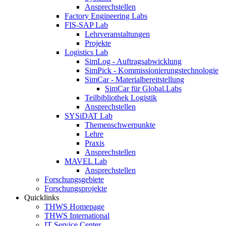
Ansprechstellen
Factory Engineering Labs
FIS-SAP Lab
Lehrveranstaltungen
Projekte
Logistics Lab
SimLog - Auftragsabwicklung
SimPick - Kommissionierungstechnologie
SimCar - Materialbereitstellung
SimCar für Global.Labs
Teilbibliothek Logistik
Ansprechstellen
SYSiDAT Lab
Themenschwerpunkte
Lehre
Praxis
Ansprechstellen
MAVEL Lab
Ansprechstellen
Forschungsgebiete
Forschungsprojekte
Quicklinks
THWS Homepage
THWS International
IT Service Center