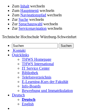
Zum
Inhalt
wechseln
Zum
Hauptmenü
wechseln
Zum
Navigationspfad
wechseln
Zur
Suche
wechseln
Zur
Sprachauswahl
wechseln
Zur
Servicenavigation
wechseln
Technische Hochschule Würzburg-Schweinfurt
Kontakt
Quicklinks
THWS Homepage
THWS International
IT Service Center
Bibliothek
Telefonverzeichnis
E-Learning-Kurs der Fakultät
Info-Boards
Bewerbung und Immatrikulation
Deutsch
Deutsch
English