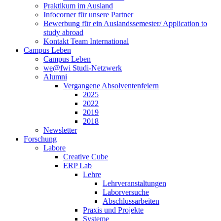
Praktikum im Ausland
Infocorner für unsere Partner
Bewerbung für ein Auslandssemester/ Application to
study abroad
Kontakt Team International
Campus Leben
Campus Leben
we@fwi Studi-Netzwerk
Alumni
Vergangene Absolventenfeiern
2025
2022
2019
2018
Newsletter
Forschung
Labore
Creative Cube
ERP Lab
Lehre
Lehrveranstaltungen
Laborversuche
Abschlussarbeiten
Praxis und Projekte
Systeme