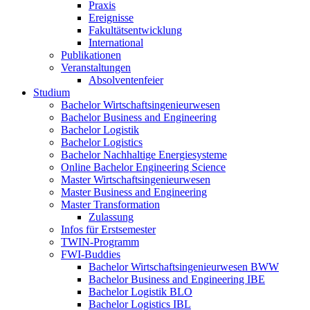
Praxis
Ereignisse
Fakultätsentwicklung
International
Publikationen
Veranstaltungen
Absolventenfeier
Studium
Bachelor Wirtschaftsingenieurwesen
Bachelor Business and Engineering
Bachelor Logistik
Bachelor Logistics
Bachelor Nachhaltige Energiesysteme
Online Bachelor Engineering Science
Master Wirtschaftsingenieurwesen
Master Business and Engineering
Master Transformation
Zulassung
Infos für Erstsemester
TWIN-Programm
FWI-Buddies
Bachelor Wirtschaftsingenieurwesen BWW
Bachelor Business and Engineering IBE
Bachelor Logistik BLO
Bachelor Logistics IBL