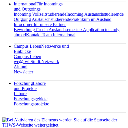
International
Für Incomings
und Outgoings
Incoming Vollzeitstudierende
Incoming Austauschstudierende
Outgoing Austauschstudierende
Praktikum im Ausland
Infocorner für unsere Partner
Bewerbung für ein Auslandssemester/ Application to study
abroad
Kontakt Team International
Campus Leben
Netzwerke und
Einblicke
Campus Leben
we@fwi Studi-Netzwerk
Alumni
Newsletter
Forschung
Labore
und Projekte
Labore
Forschungsgebiete
Forschungsprojekte