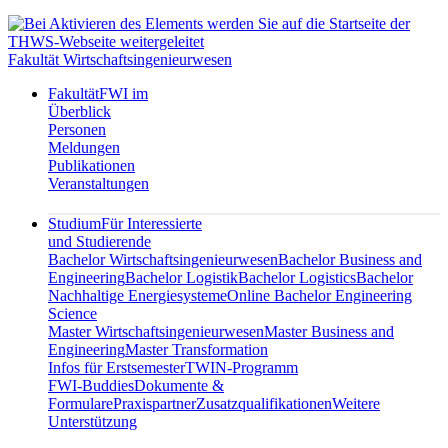
Fakultät Wirtschaftsingenieurwesen
Fakultät
FWI im
Überblick
Personen
Meldungen
Publikationen
Veranstaltungen
Studium
Für Interessierte
und Studierende
Bachelor Wirtschaftsingenieurwesen
Bachelor Business and
Engineering
Bachelor Logistik
Bachelor Logistics
Bachelor
Nachhaltige Energiesysteme
Online Bachelor Engineering
Science
Master Wirtschaftsingenieurwesen
Master Business and
Engineering
Master Transformation
Infos für Erstsemester
TWIN-Programm
FWI-Buddies
Dokumente &
Formulare
Praxispartner
Zusatzqualifikationen
Weitere
Unterstützung