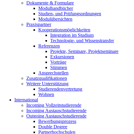
Dokumente & Formulare
Modulhandbücher
Studien- und Prüfungsordnungen
Modulübersichten
Praxispartner
Kooperationsmöglichkeiten
Integration im Studium
Technologie- und Wissenstransfer
Referenzen
Projekte, Seminare, Projektseminare
Exkursionen
Vorträge
Stimmen
Ansprechstellen
Zusatzqualifikationen
Weitere Unterstützung
Studierendenvertretung
Wohnen
International
Incoming Vollzeitstudierende
Incoming Austauschstudierende
Outgoing Austauschstudierende
Bewerbungsprozess
Double Degree
Partnerhochschulen