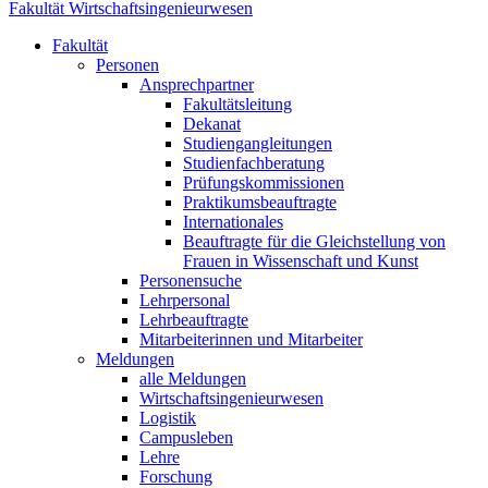
Fakultät Wirtschaftsingenieurwesen
Fakultät
Personen
Ansprechpartner
Fakultätsleitung
Dekanat
Studiengangleitungen
Studienfachberatung
Prüfungskommissionen
Praktikumsbeauftragte
Internationales
Beauftragte für die Gleichstellung von
Frauen in Wissenschaft und Kunst
Personensuche
Lehrpersonal
Lehrbeauftragte
Mitarbeiterinnen und Mitarbeiter
Meldungen
alle Meldungen
Wirtschaftsingenieurwesen
Logistik
Campusleben
Lehre
Forschung