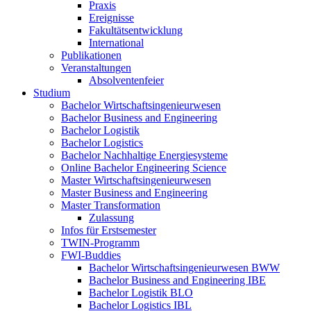
Praxis
Ereignisse
Fakultätsentwicklung
International
Publikationen
Veranstaltungen
Absolventenfeier
Studium
Bachelor Wirtschaftsingenieurwesen
Bachelor Business and Engineering
Bachelor Logistik
Bachelor Logistics
Bachelor Nachhaltige Energiesysteme
Online Bachelor Engineering Science
Master Wirtschaftsingenieurwesen
Master Business and Engineering
Master Transformation
Zulassung
Infos für Erstsemester
TWIN-Programm
FWI-Buddies
Bachelor Wirtschaftsingenieurwesen BWW
Bachelor Business and Engineering IBE
Bachelor Logistik BLO
Bachelor Logistics IBL