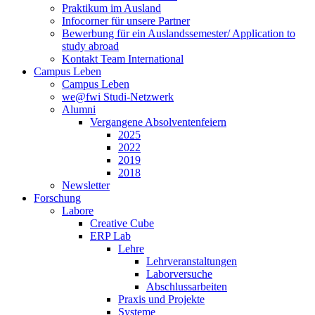
Praktikum im Ausland
Infocorner für unsere Partner
Bewerbung für ein Auslandssemester/ Application to
study abroad
Kontakt Team International
Campus Leben
Campus Leben
we@fwi Studi-Netzwerk
Alumni
Vergangene Absolventenfeiern
2025
2022
2019
2018
Newsletter
Forschung
Labore
Creative Cube
ERP Lab
Lehre
Lehrveranstaltungen
Laborversuche
Abschlussarbeiten
Praxis und Projekte
Systeme