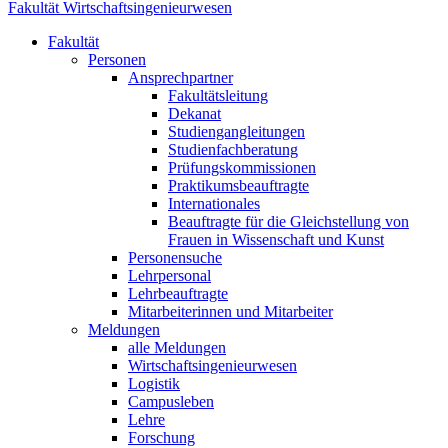
Fakultät Wirtschaftsingenieurwesen
Fakultät
Personen
Ansprechpartner
Fakultätsleitung
Dekanat
Studiengangleitungen
Studienfachberatung
Prüfungskommissionen
Praktikumsbeauftragte
Internationales
Beauftragte für die Gleichstellung von
Frauen in Wissenschaft und Kunst
Personensuche
Lehrpersonal
Lehrbeauftragte
Mitarbeiterinnen und Mitarbeiter
Meldungen
alle Meldungen
Wirtschaftsingenieurwesen
Logistik
Campusleben
Lehre
Forschung