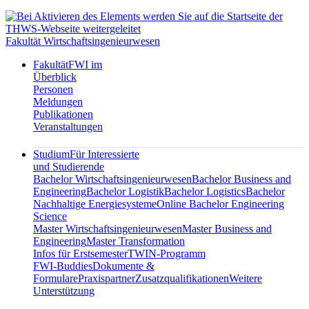
Fakultät Wirtschaftsingenieurwesen
Fakultät
FWI im
Überblick
Personen
Meldungen
Publikationen
Veranstaltungen
Studium
Für Interessierte
und Studierende
Bachelor Wirtschaftsingenieurwesen
Bachelor Business and
Engineering
Bachelor Logistik
Bachelor Logistics
Bachelor
Nachhaltige Energiesysteme
Online Bachelor Engineering
Science
Master Wirtschaftsingenieurwesen
Master Business and
Engineering
Master Transformation
Infos für Erstsemester
TWIN-Programm
FWI-Buddies
Dokumente &
Formulare
Praxispartner
Zusatzqualifikationen
Weitere
Unterstützung