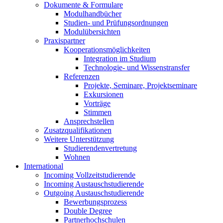
Dokumente & Formulare
Modulhandbücher
Studien- und Prüfungsordnungen
Modulübersichten
Praxispartner
Kooperationsmöglichkeiten
Integration im Studium
Technologie- und Wissenstransfer
Referenzen
Projekte, Seminare, Projektseminare
Exkursionen
Vorträge
Stimmen
Ansprechstellen
Zusatzqualifikationen
Weitere Unterstützung
Studierendenvertretung
Wohnen
International
Incoming Vollzeitstudierende
Incoming Austauschstudierende
Outgoing Austauschstudierende
Bewerbungsprozess
Double Degree
Partnerhochschulen