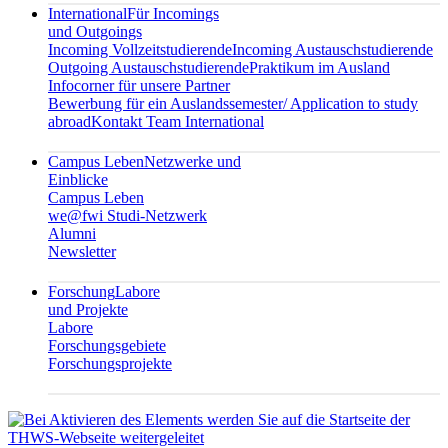
International
Für Incomings
und Outgoings
Incoming Vollzeitstudierende
Incoming Austauschstudierende
Outgoing Austauschstudierende
Praktikum im Ausland
Infocorner für unsere Partner
Bewerbung für ein Auslandssemester/ Application to study
abroad
Kontakt Team International
Campus Leben
Netzwerke und
Einblicke
Campus Leben
we@fwi Studi-Netzwerk
Alumni
Newsletter
Forschung
Labore
und Projekte
Labore
Forschungsgebiete
Forschungsprojekte