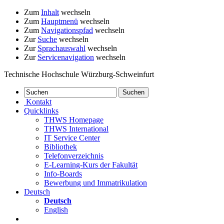
Zum
Inhalt
wechseln
Zum
Hauptmenü
wechseln
Zum
Navigationspfad
wechseln
Zur
Suche
wechseln
Zur
Sprachauswahl
wechseln
Zur
Servicenavigation
wechseln
Technische Hochschule Würzburg-Schweinfurt
Kontakt
Quicklinks
THWS Homepage
THWS International
IT Service Center
Bibliothek
Telefonverzeichnis
E-Learning-Kurs der Fakultät
Info-Boards
Bewerbung und Immatrikulation
Deutsch
Deutsch
English