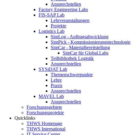
Ansprechstellen
Factory Engineering Labs
FIS-SAP Lab
Lehrveranstaltungen
Projekte
Logistics Lab
SimLog - Auftragsabwicklung
SimPick - Kommissionierungstechnologie
SimCar - Materialbereitstellung
SimCar für Global.Labs
Teilbibliothek Logistik
Ansprechstellen
SYSiDAT Lab
Themenschwerpunkte
Lehre
Praxis
Ansprechstellen
MAVEL Lab
Ansprechstellen
Forschungsgebiete
Forschungsprojekte
Quicklinks
THWS Homepage
THWS International
IT Service Center