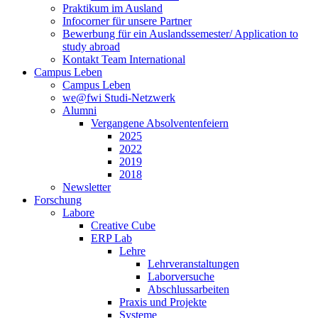
Praktikum im Ausland
Infocorner für unsere Partner
Bewerbung für ein Auslandssemester/ Application to
study abroad
Kontakt Team International
Campus Leben
Campus Leben
we@fwi Studi-Netzwerk
Alumni
Vergangene Absolventenfeiern
2025
2022
2019
2018
Newsletter
Forschung
Labore
Creative Cube
ERP Lab
Lehre
Lehrveranstaltungen
Laborversuche
Abschlussarbeiten
Praxis und Projekte
Systeme