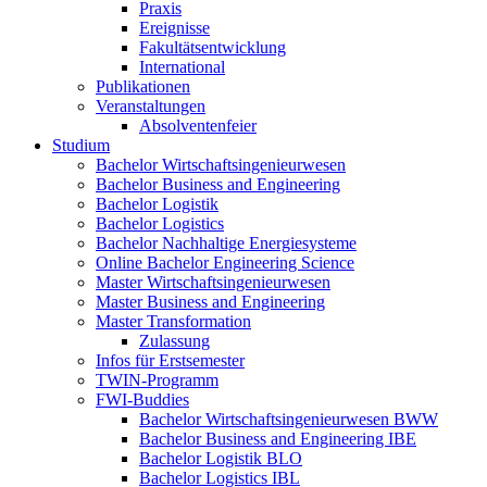
Praxis
Ereignisse
Fakultätsentwicklung
International
Publikationen
Veranstaltungen
Absolventenfeier
Studium
Bachelor Wirtschaftsingenieurwesen
Bachelor Business and Engineering
Bachelor Logistik
Bachelor Logistics
Bachelor Nachhaltige Energiesysteme
Online Bachelor Engineering Science
Master Wirtschaftsingenieurwesen
Master Business and Engineering
Master Transformation
Zulassung
Infos für Erstsemester
TWIN-Programm
FWI-Buddies
Bachelor Wirtschaftsingenieurwesen BWW
Bachelor Business and Engineering IBE
Bachelor Logistik BLO
Bachelor Logistics IBL