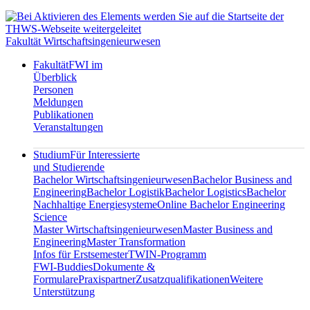
Fakultät Wirtschaftsingenieurwesen
Fakultät
FWI im
Überblick
Personen
Meldungen
Publikationen
Veranstaltungen
Studium
Für Interessierte
und Studierende
Bachelor Wirtschaftsingenieurwesen
Bachelor Business and
Engineering
Bachelor Logistik
Bachelor Logistics
Bachelor
Nachhaltige Energiesysteme
Online Bachelor Engineering
Science
Master Wirtschaftsingenieurwesen
Master Business and
Engineering
Master Transformation
Infos für Erstsemester
TWIN-Programm
FWI-Buddies
Dokumente &
Formulare
Praxispartner
Zusatzqualifikationen
Weitere
Unterstützung