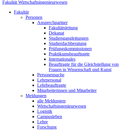
Fakultät Wirtschaftsingenieurwesen
Fakultät
Personen
Ansprechpartner
Fakultätsleitung
Dekanat
Studiengangleitungen
Studienfachberatung
Prüfungskommissionen
Praktikumsbeauftragte
Internationales
Beauftragte für die Gleichstellung von
Frauen in Wissenschaft und Kunst
Personensuche
Lehrpersonal
Lehrbeauftragte
Mitarbeiterinnen und Mitarbeiter
Meldungen
alle Meldungen
Wirtschaftsingenieurwesen
Logistik
Campusleben
Lehre
Forschung