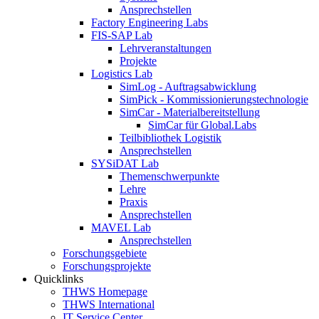
Ansprechstellen
Factory Engineering Labs
FIS-SAP Lab
Lehrveranstaltungen
Projekte
Logistics Lab
SimLog - Auftragsabwicklung
SimPick - Kommissionierungstechnologie
SimCar - Materialbereitstellung
SimCar für Global.Labs
Teilbibliothek Logistik
Ansprechstellen
SYSiDAT Lab
Themenschwerpunkte
Lehre
Praxis
Ansprechstellen
MAVEL Lab
Ansprechstellen
Forschungsgebiete
Forschungsprojekte
Quicklinks
THWS Homepage
THWS International
IT Service Center