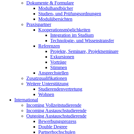
Dokumente & Formulare
Modulhandbücher
Studien- und Prüfungsordnungen
Modulübersichten
Praxispartner
Kooperationsmöglichkeiten
Integration im Studium
Technologie- und Wissenstransfer
Referenzen
Projekte, Seminare, Projektseminare
Exkursionen
Vorträge
Stimmen
Ansprechstellen
Zusatzqualifikationen
Weitere Unterstützung
Studierendenvertretung
Wohnen
International
Incoming Vollzeitstudierende
Incoming Austauschstudierende
Outgoing Austauschstudierende
Bewerbungsprozess
Double Degree
Partnerhochschulen