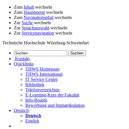
Zum
Inhalt
wechseln
Zum
Hauptmenü
wechseln
Zum
Navigationspfad
wechseln
Zur
Suche
wechseln
Zur
Sprachauswahl
wechseln
Zur
Servicenavigation
wechseln
Technische Hochschule Würzburg-Schweinfurt
Kontakt
Quicklinks
THWS Homepage
THWS International
IT Service Center
Bibliothek
Telefonverzeichnis
E-Learning-Kurs der Fakultät
Info-Boards
Bewerbung und Immatrikulation
Deutsch
Deutsch
English