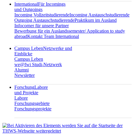
International
Für Incomings
und Outgoings
Incoming Vollzeitstudierende
Incoming Austauschstudierende
Outgoing Austauschstudierende
Praktikum im Ausland
Infocorner für unsere Partner
Bewerbung für ein Auslandssemester/ Application to study
abroad
Kontakt Team International
Campus Leben
Netzwerke und
Einblicke
Campus Leben
we@fwi Studi-Netzwerk
Alumni
Newsletter
Forschung
Labore
und Projekte
Labore
Forschungsgebiete
Forschungsprojekte