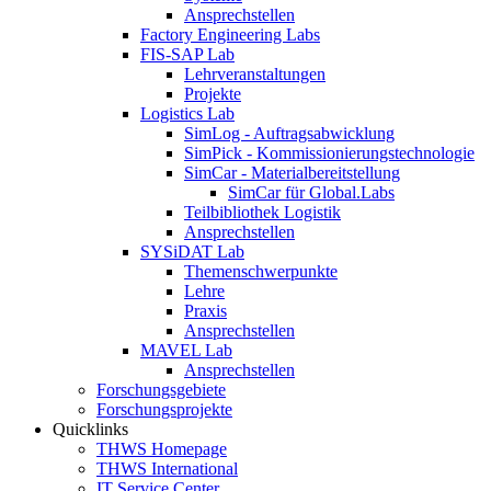
Ansprechstellen
Factory Engineering Labs
FIS-SAP Lab
Lehrveranstaltungen
Projekte
Logistics Lab
SimLog - Auftragsabwicklung
SimPick - Kommissionierungstechnologie
SimCar - Materialbereitstellung
SimCar für Global.Labs
Teilbibliothek Logistik
Ansprechstellen
SYSiDAT Lab
Themenschwerpunkte
Lehre
Praxis
Ansprechstellen
MAVEL Lab
Ansprechstellen
Forschungsgebiete
Forschungsprojekte
Quicklinks
THWS Homepage
THWS International
IT Service Center