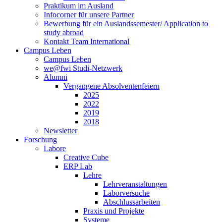
Praktikum im Ausland
Infocorner für unsere Partner
Bewerbung für ein Auslandssemester/ Application to
study abroad
Kontakt Team International
Campus Leben
Campus Leben
we@fwi Studi-Netzwerk
Alumni
Vergangene Absolventenfeiern
2025
2022
2019
2018
Newsletter
Forschung
Labore
Creative Cube
ERP Lab
Lehre
Lehrveranstaltungen
Laborversuche
Abschlussarbeiten
Praxis und Projekte
Systeme