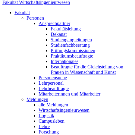
Fakultät Wirtschaftsingenieurwesen
Fakultät
Personen
Ansprechpartner
Fakultätsleitung
Dekanat
Studiengangleitungen
Studienfachberatung
Prüfungskommissionen
Praktikumsbeauftragte
Internationales
Beauftragte für die Gleichstellung von
Frauen in Wissenschaft und Kunst
Personensuche
Lehrpersonal
Lehrbeauftragte
Mitarbeiterinnen und Mitarbeiter
Meldungen
alle Meldungen
Wirtschaftsingenieurwesen
Logistik
Campusleben
Lehre
Forschung