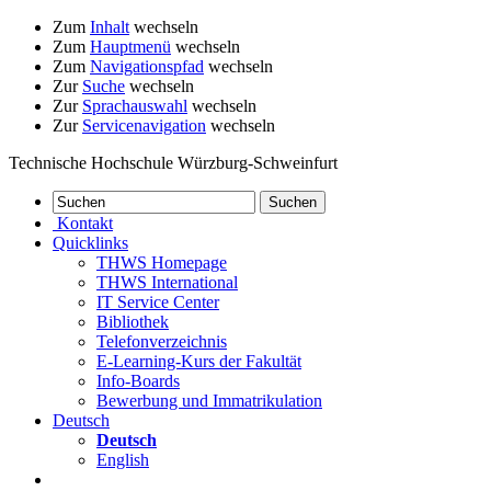
Zum
Inhalt
wechseln
Zum
Hauptmenü
wechseln
Zum
Navigationspfad
wechseln
Zur
Suche
wechseln
Zur
Sprachauswahl
wechseln
Zur
Servicenavigation
wechseln
Technische Hochschule Würzburg-Schweinfurt
Kontakt
Quicklinks
THWS Homepage
THWS International
IT Service Center
Bibliothek
Telefonverzeichnis
E-Learning-Kurs der Fakultät
Info-Boards
Bewerbung und Immatrikulation
Deutsch
Deutsch
English