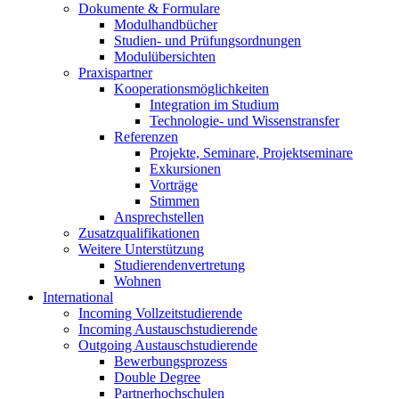
Dokumente & Formulare
Modulhandbücher
Studien- und Prüfungsordnungen
Modulübersichten
Praxispartner
Kooperationsmöglichkeiten
Integration im Studium
Technologie- und Wissenstransfer
Referenzen
Projekte, Seminare, Projektseminare
Exkursionen
Vorträge
Stimmen
Ansprechstellen
Zusatzqualifikationen
Weitere Unterstützung
Studierendenvertretung
Wohnen
International
Incoming Vollzeitstudierende
Incoming Austauschstudierende
Outgoing Austauschstudierende
Bewerbungsprozess
Double Degree
Partnerhochschulen