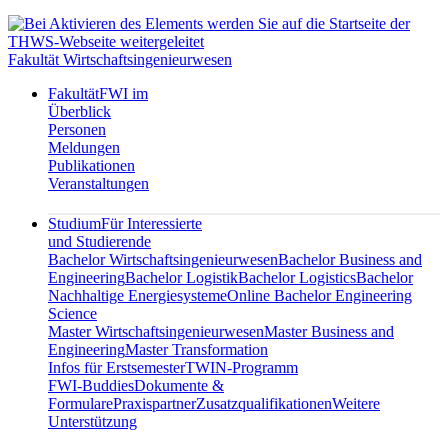
Fakultät Wirtschaftsingenieurwesen
Fakultät
FWI im
Überblick
Personen
Meldungen
Publikationen
Veranstaltungen
Studium
Für Interessierte
und Studierende
Bachelor Wirtschaftsingenieurwesen
Bachelor Business and
Engineering
Bachelor Logistik
Bachelor Logistics
Bachelor
Nachhaltige Energiesysteme
Online Bachelor Engineering
Science
Master Wirtschaftsingenieurwesen
Master Business and
Engineering
Master Transformation
Infos für Erstsemester
TWIN-Programm
FWI-Buddies
Dokumente &
Formulare
Praxispartner
Zusatzqualifikationen
Weitere
Unterstützung