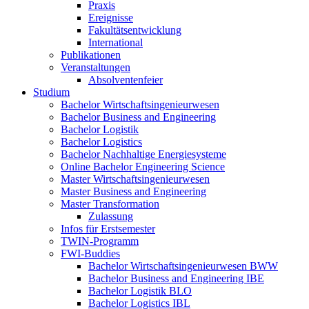
Praxis
Ereignisse
Fakultätsentwicklung
International
Publikationen
Veranstaltungen
Absolventenfeier
Studium
Bachelor Wirtschaftsingenieurwesen
Bachelor Business and Engineering
Bachelor Logistik
Bachelor Logistics
Bachelor Nachhaltige Energiesysteme
Online Bachelor Engineering Science
Master Wirtschaftsingenieurwesen
Master Business and Engineering
Master Transformation
Zulassung
Infos für Erstsemester
TWIN-Programm
FWI-Buddies
Bachelor Wirtschaftsingenieurwesen BWW
Bachelor Business and Engineering IBE
Bachelor Logistik BLO
Bachelor Logistics IBL