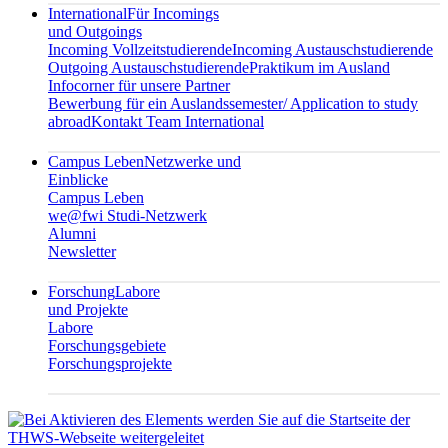
International
Für Incomings
und Outgoings
Incoming Vollzeitstudierende
Incoming Austauschstudierende
Outgoing Austauschstudierende
Praktikum im Ausland
Infocorner für unsere Partner
Bewerbung für ein Auslandssemester/ Application to study
abroad
Kontakt Team International
Campus Leben
Netzwerke und
Einblicke
Campus Leben
we@fwi Studi-Netzwerk
Alumni
Newsletter
Forschung
Labore
und Projekte
Labore
Forschungsgebiete
Forschungsprojekte