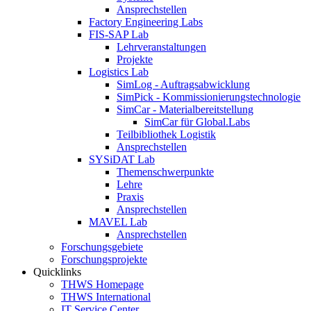
Ansprechstellen
Factory Engineering Labs
FIS-SAP Lab
Lehrveranstaltungen
Projekte
Logistics Lab
SimLog - Auftragsabwicklung
SimPick - Kommissionierungstechnologie
SimCar - Materialbereitstellung
SimCar für Global.Labs
Teilbibliothek Logistik
Ansprechstellen
SYSiDAT Lab
Themenschwerpunkte
Lehre
Praxis
Ansprechstellen
MAVEL Lab
Ansprechstellen
Forschungsgebiete
Forschungsprojekte
Quicklinks
THWS Homepage
THWS International
IT Service Center