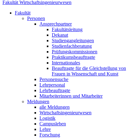
Fakultät Wirtschaftsingenieurwesen
Fakultät
Personen
Ansprechpartner
Fakultätsleitung
Dekanat
Studiengangleitungen
Studienfachberatung
Prüfungskommissionen
Praktikumsbeauftragte
Internationales
Beauftragte für die Gleichstellung von
Frauen in Wissenschaft und Kunst
Personensuche
Lehrpersonal
Lehrbeauftragte
Mitarbeiterinnen und Mitarbeiter
Meldungen
alle Meldungen
Wirtschaftsingenieurwesen
Logistik
Campusleben
Lehre
Forschung