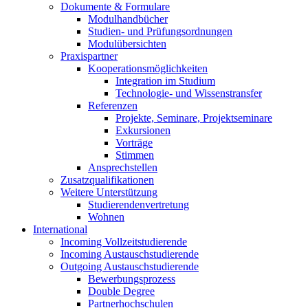
Dokumente & Formulare
Modulhandbücher
Studien- und Prüfungsordnungen
Modulübersichten
Praxispartner
Kooperationsmöglichkeiten
Integration im Studium
Technologie- und Wissenstransfer
Referenzen
Projekte, Seminare, Projektseminare
Exkursionen
Vorträge
Stimmen
Ansprechstellen
Zusatzqualifikationen
Weitere Unterstützung
Studierendenvertretung
Wohnen
International
Incoming Vollzeitstudierende
Incoming Austauschstudierende
Outgoing Austauschstudierende
Bewerbungsprozess
Double Degree
Partnerhochschulen