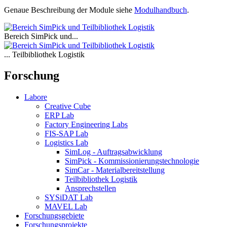
Genaue Beschreibung der Module siehe
Modulhandbuch
.
Bereich SimPick und...
... Teilbibliothek Logistik
Forschung
Labore
Creative Cube
ERP Lab
Factory Engineering Labs
FIS-SAP Lab
Logistics Lab
SimLog - Auftragsabwicklung
SimPick - Kommissionierungstechnologie
SimCar - Materialbereitstellung
Teilbibliothek Logistik
Ansprechstellen
SYSiDAT Lab
MAVEL Lab
Forschungsgebiete
Forschungsprojekte