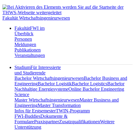
Fakultät Wirtschaftsingenieurwesen
Fakultät
FWI im
Überblick
Personen
Meldungen
Publikationen
Veranstaltungen
Studium
Für Interessierte
und Studierende
Bachelor Wirtschaftsingenieurwesen
Bachelor Business and
Engineering
Bachelor Logistik
Bachelor Logistics
Bachelor
Nachhaltige Energiesysteme
Online Bachelor Engineering
Science
Master Wirtschaftsingenieurwesen
Master Business and
Engineering
Master Transformation
Infos für Erstsemester
TWIN-Programm
FWI-Buddies
Dokumente &
Formulare
Praxispartner
Zusatzqualifikationen
Weitere
Unterstützung