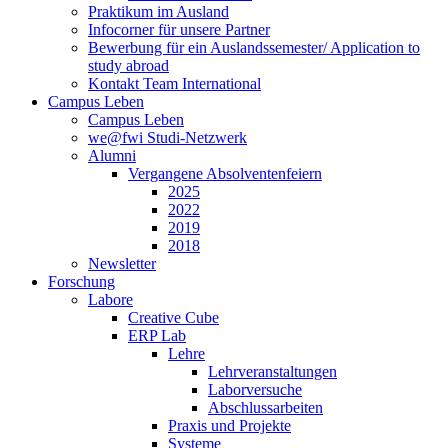
Praktikum im Ausland
Infocorner für unsere Partner
Bewerbung für ein Auslandssemester/ Application to
study abroad
Kontakt Team International
Campus Leben
Campus Leben
we@fwi Studi-Netzwerk
Alumni
Vergangene Absolventenfeiern
2025
2022
2019
2018
Newsletter
Forschung
Labore
Creative Cube
ERP Lab
Lehre
Lehrveranstaltungen
Laborversuche
Abschlussarbeiten
Praxis und Projekte
Systeme