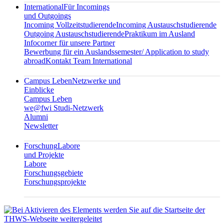
International
Für Incomings
und Outgoings
Incoming Vollzeitstudierende
Incoming Austauschstudierende
Outgoing Austauschstudierende
Praktikum im Ausland
Infocorner für unsere Partner
Bewerbung für ein Auslandssemester/ Application to study
abroad
Kontakt Team International
Campus Leben
Netzwerke und
Einblicke
Campus Leben
we@fwi Studi-Netzwerk
Alumni
Newsletter
Forschung
Labore
und Projekte
Labore
Forschungsgebiete
Forschungsprojekte