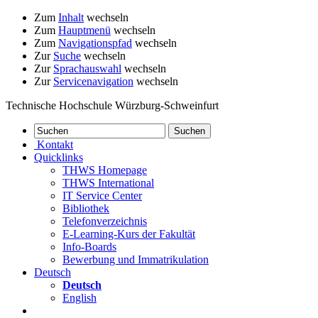
Zum
Inhalt
wechseln
Zum
Hauptmenü
wechseln
Zum
Navigationspfad
wechseln
Zur
Suche
wechseln
Zur
Sprachauswahl
wechseln
Zur
Servicenavigation
wechseln
Technische Hochschule Würzburg-Schweinfurt
Kontakt
Quicklinks
THWS Homepage
THWS International
IT Service Center
Bibliothek
Telefonverzeichnis
E-Learning-Kurs der Fakultät
Info-Boards
Bewerbung und Immatrikulation
Deutsch
Deutsch
English