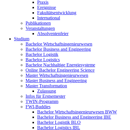
Praxis
Ereignisse
Fakultätsentwicklung
International
Publikationen
Veranstaltungen
Absolventenfeier
Studium
Bachelor Wirtschaftsingenieurwesen
Bachelor Business and Engineering
Bachelor Logistik
Bachelor Logistics
Bachelor Nachhaltige Energiesysteme
Online Bachelor Engineering Science
Master Wirtschaftsingenieurwesen
Master Business and Engineering
Master Transformation
Zulassung
Infos für Erstsemester
TWIN-Programm
FWI-Buddies
Bachelor Wirtschaftsingenieurwesen BWW
Bachelor Business and Engineering IBE
Bachelor Logistik BLO
Bachelor Logistics IBL