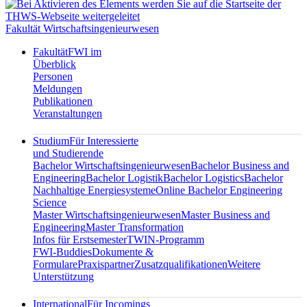
Fakultät Wirtschaftsingenieurwesen
Fakultät
FWI im
Überblick
Personen
Meldungen
Publikationen
Veranstaltungen
Studium
Für Interessierte
und Studierende
Bachelor Wirtschaftsingenieurwesen
Bachelor Business and
Engineering
Bachelor Logistik
Bachelor Logistics
Bachelor
Nachhaltige Energiesysteme
Online Bachelor Engineering
Science
Master Wirtschaftsingenieurwesen
Master Business and
Engineering
Master Transformation
Infos für Erstsemester
TWIN-Programm
FWI-Buddies
Dokumente &
Formulare
Praxispartner
Zusatzqualifikationen
Weitere
Unterstützung
International
Für Incomings