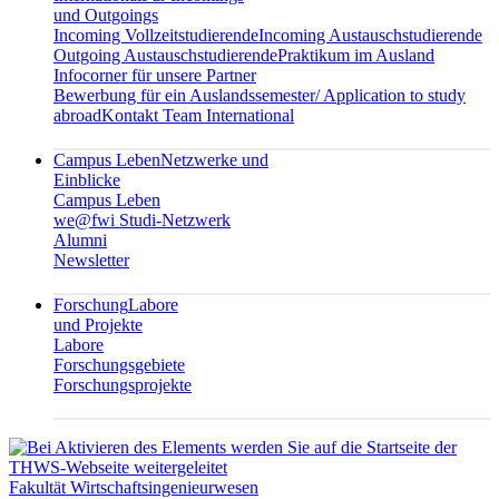
und Outgoings
Incoming Vollzeitstudierende
Incoming Austauschstudierende
Outgoing Austauschstudierende
Praktikum im Ausland
Infocorner für unsere Partner
Bewerbung für ein Auslandssemester/ Application to study
abroad
Kontakt Team International
Campus Leben
Netzwerke und
Einblicke
Campus Leben
we@fwi Studi-Netzwerk
Alumni
Newsletter
Forschung
Labore
und Projekte
Labore
Forschungsgebiete
Forschungsprojekte
Fakultät Wirtschaftsingenieurwesen