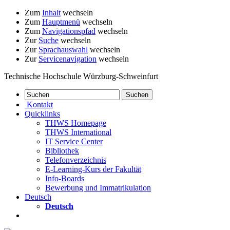
Zum
Inhalt
wechseln
Zum
Hauptmenü
wechseln
Zum
Navigationspfad
wechseln
Zur
Suche
wechseln
Zur
Sprachauswahl
wechseln
Zur
Servicenavigation
wechseln
Technische Hochschule Würzburg-Schweinfurt
Kontakt
Quicklinks
THWS Homepage
THWS International
IT Service Center
Bibliothek
Telefonverzeichnis
E-Learning-Kurs der Fakultät
Info-Boards
Bewerbung und Immatrikulation
Deutsch
Deutsch