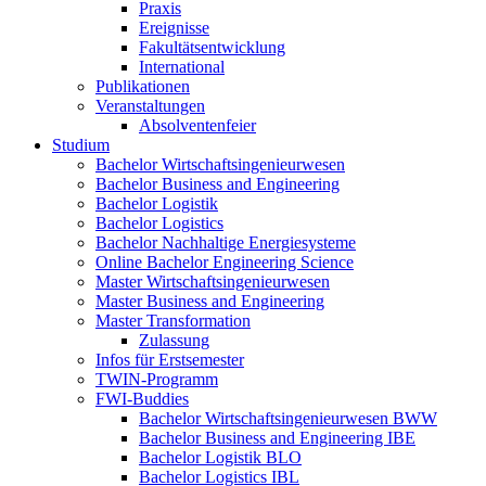
Praxis
Ereignisse
Fakultätsentwicklung
International
Publikationen
Veranstaltungen
Absolventenfeier
Studium
Bachelor Wirtschaftsingenieurwesen
Bachelor Business and Engineering
Bachelor Logistik
Bachelor Logistics
Bachelor Nachhaltige Energiesysteme
Online Bachelor Engineering Science
Master Wirtschaftsingenieurwesen
Master Business and Engineering
Master Transformation
Zulassung
Infos für Erstsemester
TWIN-Programm
FWI-Buddies
Bachelor Wirtschaftsingenieurwesen BWW
Bachelor Business and Engineering IBE
Bachelor Logistik BLO
Bachelor Logistics IBL