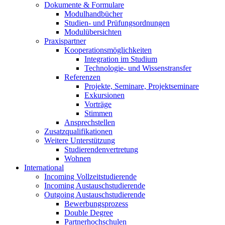
Dokumente & Formulare
Modulhandbücher
Studien- und Prüfungsordnungen
Modulübersichten
Praxispartner
Kooperationsmöglichkeiten
Integration im Studium
Technologie- und Wissenstransfer
Referenzen
Projekte, Seminare, Projektseminare
Exkursionen
Vorträge
Stimmen
Ansprechstellen
Zusatzqualifikationen
Weitere Unterstützung
Studierendenvertretung
Wohnen
International
Incoming Vollzeitstudierende
Incoming Austauschstudierende
Outgoing Austauschstudierende
Bewerbungsprozess
Double Degree
Partnerhochschulen