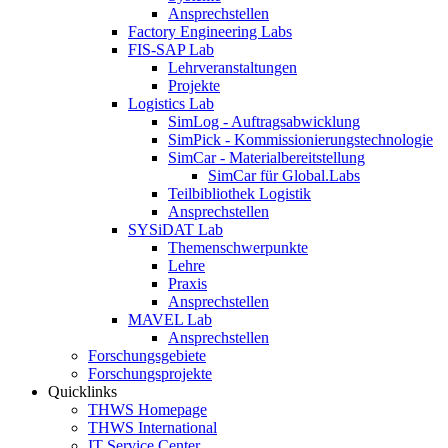
Ansprechstellen
Factory Engineering Labs
FIS-SAP Lab
Lehrveranstaltungen
Projekte
Logistics Lab
SimLog - Auftragsabwicklung
SimPick - Kommissionierungstechnologie
SimCar - Materialbereitstellung
SimCar für Global.Labs
Teilbibliothek Logistik
Ansprechstellen
SYSiDAT Lab
Themenschwerpunkte
Lehre
Praxis
Ansprechstellen
MAVEL Lab
Ansprechstellen
Forschungsgebiete
Forschungsprojekte
Quicklinks
THWS Homepage
THWS International
IT Service Center