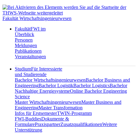
Fakultät Wirtschaftsingenieurwesen
Fakultät
FWI im
Überblick
Personen
Meldungen
Publikationen
Veranstaltungen
Studium
Für Interessierte
und Studierende
Bachelor Wirtschaftsingenieurwesen
Bachelor Business and
Engineering
Bachelor Logistik
Bachelor Logistics
Bachelor
Nachhaltige Energiesysteme
Online Bachelor Engineering
Science
Master Wirtschaftsingenieurwesen
Master Business and
Engineering
Master Transformation
Infos für Erstsemester
TWIN-Programm
FWI-Buddies
Dokumente &
Formulare
Praxispartner
Zusatzqualifikationen
Weitere
Unterstützung