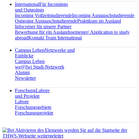
International
Für Incomings
und Outgoings
Incoming Vollzeitstudierende
Incoming Austauschstudierende
Outgoing Austauschstudierende
Praktikum im Ausland
Infocorner für unsere Partner
Bewerbung für ein Auslandssemester/ Application to study
abroad
Kontakt Team International
Campus Leben
Netzwerke und
Einblicke
Campus Leben
we@fwi Studi-Netzwerk
Alumni
Newsletter
Forschung
Labore
und Projekte
Labore
Forschungsgebiete
Forschungsprojekte