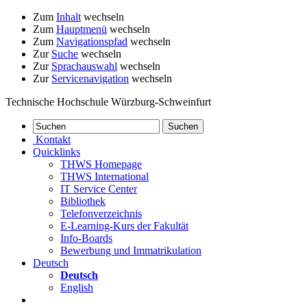
Zum
Inhalt
wechseln
Zum
Hauptmenü
wechseln
Zum
Navigationspfad
wechseln
Zur
Suche
wechseln
Zur
Sprachauswahl
wechseln
Zur
Servicenavigation
wechseln
Technische Hochschule Würzburg-Schweinfurt
Kontakt
Quicklinks
THWS Homepage
THWS International
IT Service Center
Bibliothek
Telefonverzeichnis
E-Learning-Kurs der Fakultät
Info-Boards
Bewerbung und Immatrikulation
Deutsch
Deutsch
English