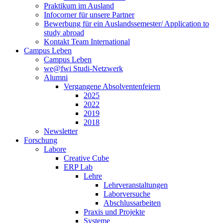
Praktikum im Ausland
Infocorner für unsere Partner
Bewerbung für ein Auslandssemester/ Application to
study abroad
Kontakt Team International
Campus Leben
Campus Leben
we@fwi Studi-Netzwerk
Alumni
Vergangene Absolventenfeiern
2025
2022
2019
2018
Newsletter
Forschung
Labore
Creative Cube
ERP Lab
Lehre
Lehrveranstaltungen
Laborversuche
Abschlussarbeiten
Praxis und Projekte
Systeme