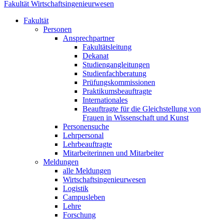
Fakultät Wirtschaftsingenieurwesen
Fakultät
Personen
Ansprechpartner
Fakultätsleitung
Dekanat
Studiengangleitungen
Studienfachberatung
Prüfungskommissionen
Praktikumsbeauftragte
Internationales
Beauftragte für die Gleichstellung von
Frauen in Wissenschaft und Kunst
Personensuche
Lehrpersonal
Lehrbeauftragte
Mitarbeiterinnen und Mitarbeiter
Meldungen
alle Meldungen
Wirtschaftsingenieurwesen
Logistik
Campusleben
Lehre
Forschung