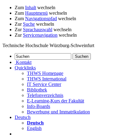
Zum
Inhalt
wechseln
Zum
Hauptmenü
wechseln
Zum
Navigationspfad
wechseln
Zur
Suche
wechseln
Zur
Sprachauswahl
wechseln
Zur
Servicenavigation
wechseln
Technische Hochschule Würzburg-Schweinfurt
Kontakt
Quicklinks
THWS Homepage
THWS International
IT Service Center
Bibliothek
Telefonverzeichnis
E-Learning-Kurs der Fakultät
Info-Boards
Bewerbung und Immatrikulation
Deutsch
Deutsch
English