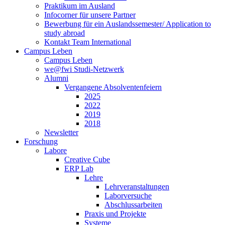
Praktikum im Ausland
Infocorner für unsere Partner
Bewerbung für ein Auslandssemester/ Application to
study abroad
Kontakt Team International
Campus Leben
Campus Leben
we@fwi Studi-Netzwerk
Alumni
Vergangene Absolventenfeiern
2025
2022
2019
2018
Newsletter
Forschung
Labore
Creative Cube
ERP Lab
Lehre
Lehrveranstaltungen
Laborversuche
Abschlussarbeiten
Praxis und Projekte
Systeme