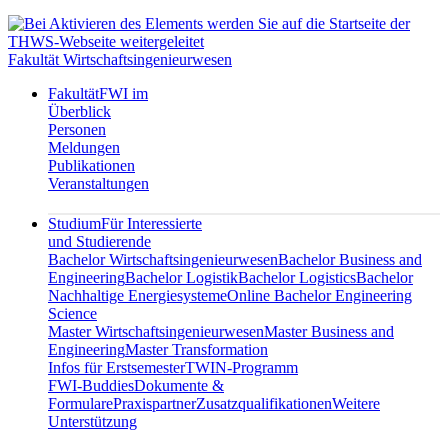
Fakultät Wirtschaftsingenieurwesen
Fakultät
FWI im
Überblick
Personen
Meldungen
Publikationen
Veranstaltungen
Studium
Für Interessierte
und Studierende
Bachelor Wirtschaftsingenieurwesen
Bachelor Business and
Engineering
Bachelor Logistik
Bachelor Logistics
Bachelor
Nachhaltige Energiesysteme
Online Bachelor Engineering
Science
Master Wirtschaftsingenieurwesen
Master Business and
Engineering
Master Transformation
Infos für Erstsemester
TWIN-Programm
FWI-Buddies
Dokumente &
Formulare
Praxispartner
Zusatzqualifikationen
Weitere
Unterstützung