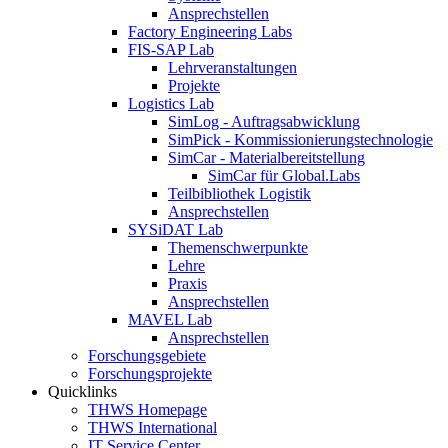
Ansprechstellen
Factory Engineering Labs
FIS-SAP Lab
Lehrveranstaltungen
Projekte
Logistics Lab
SimLog - Auftragsabwicklung
SimPick - Kommissionierungstechnologie
SimCar - Materialbereitstellung
SimCar für Global.Labs
Teilbibliothek Logistik
Ansprechstellen
SYSiDAT Lab
Themenschwerpunkte
Lehre
Praxis
Ansprechstellen
MAVEL Lab
Ansprechstellen
Forschungsgebiete
Forschungsprojekte
Quicklinks
THWS Homepage
THWS International
IT Service Center