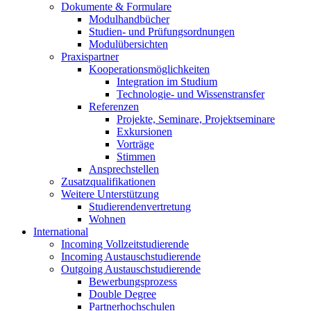
Dokumente & Formulare
Modulhandbücher
Studien- und Prüfungsordnungen
Modulübersichten
Praxispartner
Kooperationsmöglichkeiten
Integration im Studium
Technologie- und Wissenstransfer
Referenzen
Projekte, Seminare, Projektseminare
Exkursionen
Vorträge
Stimmen
Ansprechstellen
Zusatzqualifikationen
Weitere Unterstützung
Studierendenvertretung
Wohnen
International
Incoming Vollzeitstudierende
Incoming Austauschstudierende
Outgoing Austauschstudierende
Bewerbungsprozess
Double Degree
Partnerhochschulen