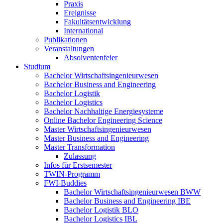
Praxis
Ereignisse
Fakultätsentwicklung
International
Publikationen
Veranstaltungen
Absolventenfeier
Studium
Bachelor Wirtschaftsingenieurwesen
Bachelor Business and Engineering
Bachelor Logistik
Bachelor Logistics
Bachelor Nachhaltige Energiesysteme
Online Bachelor Engineering Science
Master Wirtschaftsingenieurwesen
Master Business and Engineering
Master Transformation
Zulassung
Infos für Erstsemester
TWIN-Programm
FWI-Buddies
Bachelor Wirtschaftsingenieurwesen BWW
Bachelor Business and Engineering IBE
Bachelor Logistik BLO
Bachelor Logistics IBL