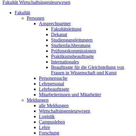
Fakultät Wirtschaftsingenieurwesen
Fakultät
Personen
Ansprechpartner
Fakultätsleitung
Dekanat
Studiengangleitungen
Studienfachberatung
Prüfungskommissionen
Praktikumsbeauftragte
Internationales
Beauftragte für die Gleichstellung von
Frauen in Wissenschaft und Kunst
Personensuche
Lehrpersonal
Lehrbeauftragte
Mitarbeiterinnen und Mitarbeiter
Meldungen
alle Meldungen
Wirtschaftsingenieurwesen
Logistik
Campusleben
Lehre
Forschung