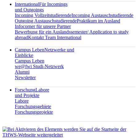
International
Für Incomings
und Outgoings
Incoming Vollzeitstudierende
Incoming Austauschstudierende
Outgoing Austauschstudierende
Praktikum im Ausland
Infocorner für unsere Partner
Bewerbung für ein Auslandssemester/ Application to study
abroad
Kontakt Team International
Campus Leben
Netzwerke und
Einblicke
Campus Leben
we@fwi Studi-Netzwerk
Alumni
Newsletter
Forschung
Labore
und Projekte
Labore
Forschungsgebiete
Forschungsprojekte