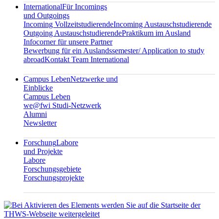
International
Für Incomings
und Outgoings
Incoming Vollzeitstudierende
Incoming Austauschstudierende
Outgoing Austauschstudierende
Praktikum im Ausland
Infocorner für unsere Partner
Bewerbung für ein Auslandssemester/ Application to study
abroad
Kontakt Team International
Campus Leben
Netzwerke und
Einblicke
Campus Leben
we@fwi Studi-Netzwerk
Alumni
Newsletter
Forschung
Labore
und Projekte
Labore
Forschungsgebiete
Forschungsprojekte