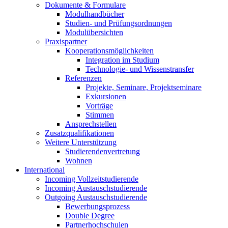
Dokumente & Formulare
Modulhandbücher
Studien- und Prüfungsordnungen
Modulübersichten
Praxispartner
Kooperationsmöglichkeiten
Integration im Studium
Technologie- und Wissenstransfer
Referenzen
Projekte, Seminare, Projektseminare
Exkursionen
Vorträge
Stimmen
Ansprechstellen
Zusatzqualifikationen
Weitere Unterstützung
Studierendenvertretung
Wohnen
International
Incoming Vollzeitstudierende
Incoming Austauschstudierende
Outgoing Austauschstudierende
Bewerbungsprozess
Double Degree
Partnerhochschulen