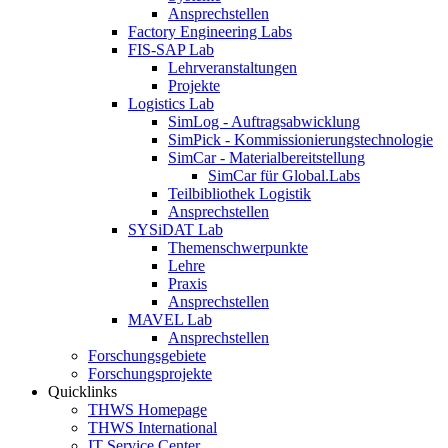
Ansprechstellen
Factory Engineering Labs
FIS-SAP Lab
Lehrveranstaltungen
Projekte
Logistics Lab
SimLog - Auftragsabwicklung
SimPick - Kommissionierungstechnologie
SimCar - Materialbereitstellung
SimCar für Global.Labs
Teilbibliothek Logistik
Ansprechstellen
SYSiDAT Lab
Themenschwerpunkte
Lehre
Praxis
Ansprechstellen
MAVEL Lab
Ansprechstellen
Forschungsgebiete
Forschungsprojekte
Quicklinks
THWS Homepage
THWS International
IT Service Center