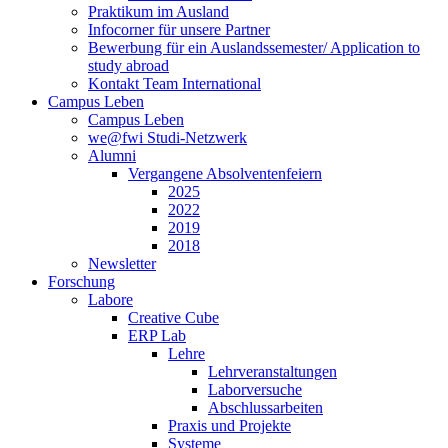
Praktikum im Ausland
Infocorner für unsere Partner
Bewerbung für ein Auslandssemester/ Application to
study abroad
Kontakt Team International
Campus Leben
Campus Leben
we@fwi Studi-Netzwerk
Alumni
Vergangene Absolventenfeiern
2025
2022
2019
2018
Newsletter
Forschung
Labore
Creative Cube
ERP Lab
Lehre
Lehrveranstaltungen
Laborversuche
Abschlussarbeiten
Praxis und Projekte
Systeme