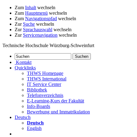
Zum
Inhalt
wechseln
Zum
Hauptmenü
wechseln
Zum
Navigationspfad
wechseln
Zur
Suche
wechseln
Zur
Sprachauswahl
wechseln
Zur
Servicenavigation
wechseln
Technische Hochschule Würzburg-Schweinfurt
Kontakt
Quicklinks
THWS Homepage
THWS International
IT Service Center
Bibliothek
Telefonverzeichnis
E-Learning-Kurs der Fakultät
Info-Boards
Bewerbung und Immatrikulation
Deutsch
Deutsch
English