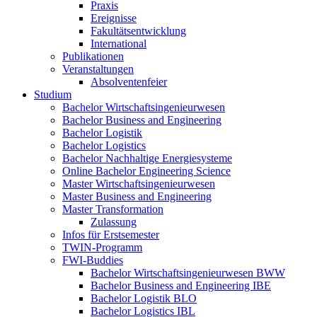
Praxis
Ereignisse
Fakultätsentwicklung
International
Publikationen
Veranstaltungen
Absolventenfeier
Studium
Bachelor Wirtschaftsingenieurwesen
Bachelor Business and Engineering
Bachelor Logistik
Bachelor Logistics
Bachelor Nachhaltige Energiesysteme
Online Bachelor Engineering Science
Master Wirtschaftsingenieurwesen
Master Business and Engineering
Master Transformation
Zulassung
Infos für Erstsemester
TWIN-Programm
FWI-Buddies
Bachelor Wirtschaftsingenieurwesen BWW
Bachelor Business and Engineering IBE
Bachelor Logistik BLO
Bachelor Logistics IBL