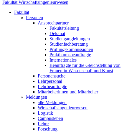
Fakultät Wirtschaftsingenieurwesen
Fakultät
Personen
Ansprechpartner
Fakultätsleitung
Dekanat
Studiengangleitungen
Studienfachberatung
Prüfungskommissionen
Praktikumsbeauftragte
Internationales
Beauftragte für die Gleichstellung von
Frauen in Wissenschaft und Kunst
Personensuche
Lehrpersonal
Lehrbeauftragte
Mitarbeiterinnen und Mitarbeiter
Meldungen
alle Meldungen
Wirtschaftsingenieurwesen
Logistik
Campusleben
Lehre
Forschung