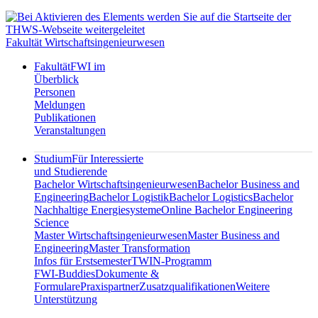
Fakultät Wirtschaftsingenieurwesen
Fakultät
FWI im
Überblick
Personen
Meldungen
Publikationen
Veranstaltungen
Studium
Für Interessierte
und Studierende
Bachelor Wirtschaftsingenieurwesen
Bachelor Business and
Engineering
Bachelor Logistik
Bachelor Logistics
Bachelor
Nachhaltige Energiesysteme
Online Bachelor Engineering
Science
Master Wirtschaftsingenieurwesen
Master Business and
Engineering
Master Transformation
Infos für Erstsemester
TWIN-Programm
FWI-Buddies
Dokumente &
Formulare
Praxispartner
Zusatzqualifikationen
Weitere
Unterstützung