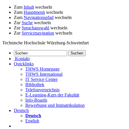
Zum
Inhalt
wechseln
Zum
Hauptmenü
wechseln
Zum
Navigationspfad
wechseln
Zur
Suche
wechseln
Zur
Sprachauswahl
wechseln
Zur
Servicenavigation
wechseln
Technische Hochschule Würzburg-Schweinfurt
Kontakt
Quicklinks
THWS Homepage
THWS International
IT Service Center
Bibliothek
Telefonverzeichnis
E-Learning-Kurs der Fakultät
Info-Boards
Bewerbung und Immatrikulation
Deutsch
Deutsch
English