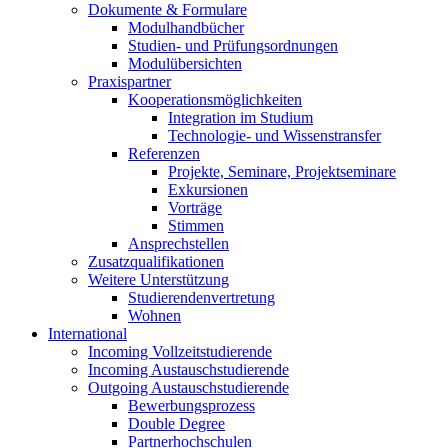
Dokumente & Formulare
Modulhandbücher
Studien- und Prüfungsordnungen
Modulübersichten
Praxispartner
Kooperationsmöglichkeiten
Integration im Studium
Technologie- und Wissenstransfer
Referenzen
Projekte, Seminare, Projektseminare
Exkursionen
Vorträge
Stimmen
Ansprechstellen
Zusatzqualifikationen
Weitere Unterstützung
Studierendenvertretung
Wohnen
International
Incoming Vollzeitstudierende
Incoming Austauschstudierende
Outgoing Austauschstudierende
Bewerbungsprozess
Double Degree
Partnerhochschulen