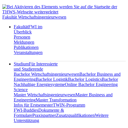
Fakultät Wirtschaftsingenieurwesen
Fakultät
FWI im
Überblick
Personen
Meldungen
Publikationen
Veranstaltungen
Studium
Für Interessierte
und Studierende
Bachelor Wirtschaftsingenieurwesen
Bachelor Business and
Engineering
Bachelor Logistik
Bachelor Logistics
Bachelor
Nachhaltige Energiesysteme
Online Bachelor Engineering
Science
Master Wirtschaftsingenieurwesen
Master Business and
Engineering
Master Transformation
Infos für Erstsemester
TWIN-Programm
FWI-Buddies
Dokumente &
Formulare
Praxispartner
Zusatzqualifikationen
Weitere
Unterstützung