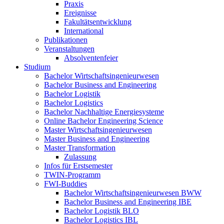
Praxis
Ereignisse
Fakultätsentwicklung
International
Publikationen
Veranstaltungen
Absolventenfeier
Studium
Bachelor Wirtschaftsingenieurwesen
Bachelor Business and Engineering
Bachelor Logistik
Bachelor Logistics
Bachelor Nachhaltige Energiesysteme
Online Bachelor Engineering Science
Master Wirtschaftsingenieurwesen
Master Business and Engineering
Master Transformation
Zulassung
Infos für Erstsemester
TWIN-Programm
FWI-Buddies
Bachelor Wirtschaftsingenieurwesen BWW
Bachelor Business and Engineering IBE
Bachelor Logistik BLO
Bachelor Logistics IBL