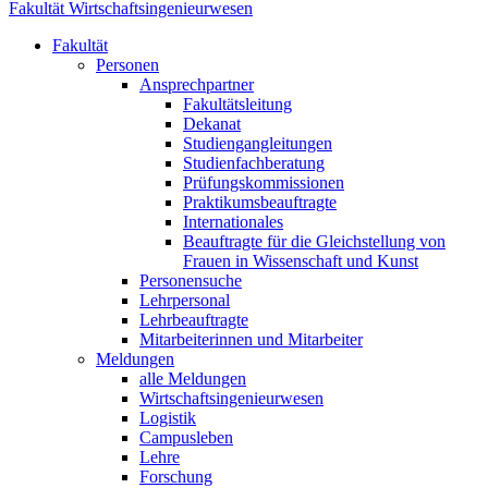
Fakultät Wirtschaftsingenieurwesen
Fakultät
Personen
Ansprechpartner
Fakultätsleitung
Dekanat
Studiengangleitungen
Studienfachberatung
Prüfungskommissionen
Praktikumsbeauftragte
Internationales
Beauftragte für die Gleichstellung von
Frauen in Wissenschaft und Kunst
Personensuche
Lehrpersonal
Lehrbeauftragte
Mitarbeiterinnen und Mitarbeiter
Meldungen
alle Meldungen
Wirtschaftsingenieurwesen
Logistik
Campusleben
Lehre
Forschung