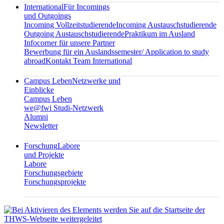
International
Für Incomings
und Outgoings
Incoming Vollzeitstudierende
Incoming Austauschstudierende
Outgoing Austauschstudierende
Praktikum im Ausland
Infocorner für unsere Partner
Bewerbung für ein Auslandssemester/ Application to study
abroad
Kontakt Team International
Campus Leben
Netzwerke und
Einblicke
Campus Leben
we@fwi Studi-Netzwerk
Alumni
Newsletter
Forschung
Labore
und Projekte
Labore
Forschungsgebiete
Forschungsprojekte