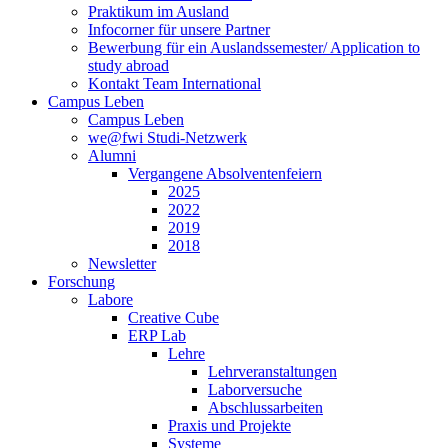
Praktikum im Ausland
Infocorner für unsere Partner
Bewerbung für ein Auslandssemester/ Application to
study abroad
Kontakt Team International
Campus Leben
Campus Leben
we@fwi Studi-Netzwerk
Alumni
Vergangene Absolventenfeiern
2025
2022
2019
2018
Newsletter
Forschung
Labore
Creative Cube
ERP Lab
Lehre
Lehrveranstaltungen
Laborversuche
Abschlussarbeiten
Praxis und Projekte
Systeme