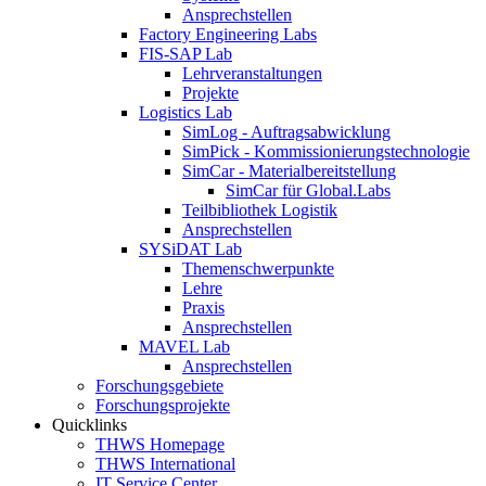
Ansprechstellen
Factory Engineering Labs
FIS-SAP Lab
Lehrveranstaltungen
Projekte
Logistics Lab
SimLog - Auftragsabwicklung
SimPick - Kommissionierungstechnologie
SimCar - Materialbereitstellung
SimCar für Global.Labs
Teilbibliothek Logistik
Ansprechstellen
SYSiDAT Lab
Themenschwerpunkte
Lehre
Praxis
Ansprechstellen
MAVEL Lab
Ansprechstellen
Forschungsgebiete
Forschungsprojekte
Quicklinks
THWS Homepage
THWS International
IT Service Center