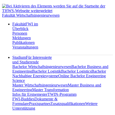
Fakultät Wirtschaftsingenieurwesen
Fakultät
FWI im
Überblick
Personen
Meldungen
Publikationen
Veranstaltungen
Studium
Für Interessierte
und Studierende
Bachelor Wirtschaftsingenieurwesen
Bachelor Business and
Engineering
Bachelor Logistik
Bachelor Logistics
Bachelor
Nachhaltige Energiesysteme
Online Bachelor Engineering
Science
Master Wirtschaftsingenieurwesen
Master Business and
Engineering
Master Transformation
Infos für Erstsemester
TWIN-Programm
FWI-Buddies
Dokumente &
Formulare
Praxispartner
Zusatzqualifikationen
Weitere
Unterstützung