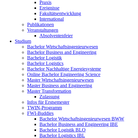
Praxis
Ereignisse
Fakultätsentwicklung
International
Publikationen
Veranstaltungen
Absolventenfeier
Studium
Bachelor Wirtschaftsingenieurwesen
Bachelor Business and Engineering
Bachelor Logistik
Bachelor Logistics
Bachelor Nachhaltige Energiesysteme
Online Bachelor Engineering Science
Master Wirtschaftsingenieurwesen
Master Business and Engineering
Master Transformation
Zulassung
Infos für Erstsemester
TWIN-Programm
FWI-Buddies
Bachelor Wirtschaftsingenieurwesen BWW
Bachelor Business and Engineering IBE
Bachelor Logistik BLO
Bachelor Logistics IBL