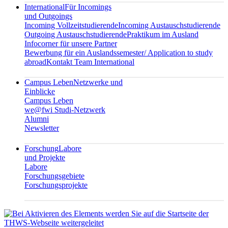
International
Für Incomings
und Outgoings
Incoming Vollzeitstudierende
Incoming Austauschstudierende
Outgoing Austauschstudierende
Praktikum im Ausland
Infocorner für unsere Partner
Bewerbung für ein Auslandssemester/ Application to study
abroad
Kontakt Team International
Campus Leben
Netzwerke und
Einblicke
Campus Leben
we@fwi Studi-Netzwerk
Alumni
Newsletter
Forschung
Labore
und Projekte
Labore
Forschungsgebiete
Forschungsprojekte