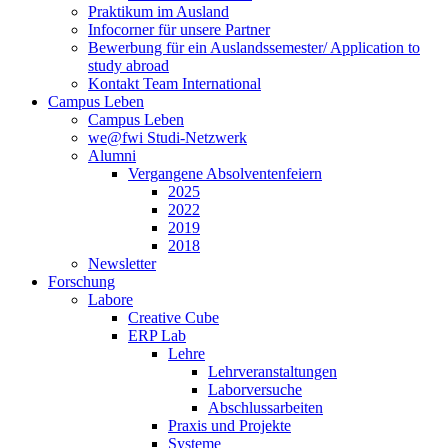
Praktikum im Ausland
Infocorner für unsere Partner
Bewerbung für ein Auslandssemester/ Application to
study abroad
Kontakt Team International
Campus Leben
Campus Leben
we@fwi Studi-Netzwerk
Alumni
Vergangene Absolventenfeiern
2025
2022
2019
2018
Newsletter
Forschung
Labore
Creative Cube
ERP Lab
Lehre
Lehrveranstaltungen
Laborversuche
Abschlussarbeiten
Praxis und Projekte
Systeme