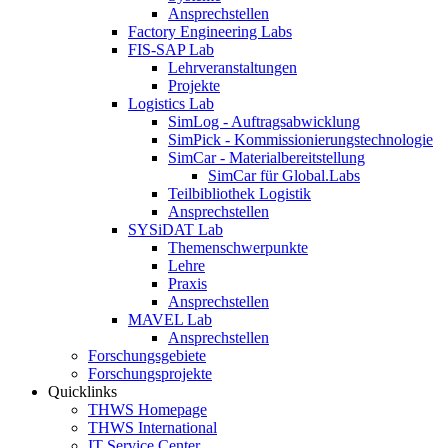
Ansprechstellen
Factory Engineering Labs
FIS-SAP Lab
Lehrveranstaltungen
Projekte
Logistics Lab
SimLog - Auftragsabwicklung
SimPick - Kommissionierungstechnologie
SimCar - Materialbereitstellung
SimCar für Global.Labs
Teilbibliothek Logistik
Ansprechstellen
SYSiDAT Lab
Themenschwerpunkte
Lehre
Praxis
Ansprechstellen
MAVEL Lab
Ansprechstellen
Forschungsgebiete
Forschungsprojekte
Quicklinks
THWS Homepage
THWS International
IT Service Center