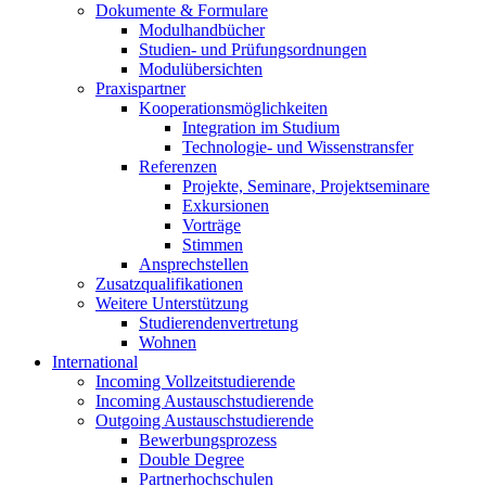
Dokumente & Formulare
Modulhandbücher
Studien- und Prüfungsordnungen
Modulübersichten
Praxispartner
Kooperationsmöglichkeiten
Integration im Studium
Technologie- und Wissenstransfer
Referenzen
Projekte, Seminare, Projektseminare
Exkursionen
Vorträge
Stimmen
Ansprechstellen
Zusatzqualifikationen
Weitere Unterstützung
Studierendenvertretung
Wohnen
International
Incoming Vollzeitstudierende
Incoming Austauschstudierende
Outgoing Austauschstudierende
Bewerbungsprozess
Double Degree
Partnerhochschulen