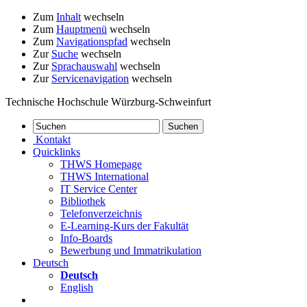
Zum
Inhalt
wechseln
Zum
Hauptmenü
wechseln
Zum
Navigationspfad
wechseln
Zur
Suche
wechseln
Zur
Sprachauswahl
wechseln
Zur
Servicenavigation
wechseln
Technische Hochschule Würzburg-Schweinfurt
Kontakt
Quicklinks
THWS Homepage
THWS International
IT Service Center
Bibliothek
Telefonverzeichnis
E-Learning-Kurs der Fakultät
Info-Boards
Bewerbung und Immatrikulation
Deutsch
Deutsch
English