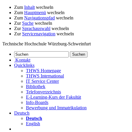
Zum
Inhalt
wechseln
Zum
Hauptmenü
wechseln
Zum
Navigationspfad
wechseln
Zur
Suche
wechseln
Zur
Sprachauswahl
wechseln
Zur
Servicenavigation
wechseln
Technische Hochschule Würzburg-Schweinfurt
Kontakt
Quicklinks
THWS Homepage
THWS International
IT Service Center
Bibliothek
Telefonverzeichnis
E-Learning-Kurs der Fakultät
Info-Boards
Bewerbung und Immatrikulation
Deutsch
Deutsch
English