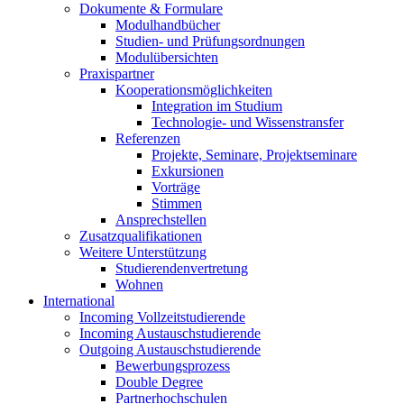
Dokumente & Formulare
Modulhandbücher
Studien- und Prüfungsordnungen
Modulübersichten
Praxispartner
Kooperationsmöglichkeiten
Integration im Studium
Technologie- und Wissenstransfer
Referenzen
Projekte, Seminare, Projektseminare
Exkursionen
Vorträge
Stimmen
Ansprechstellen
Zusatzqualifikationen
Weitere Unterstützung
Studierendenvertretung
Wohnen
International
Incoming Vollzeitstudierende
Incoming Austauschstudierende
Outgoing Austauschstudierende
Bewerbungsprozess
Double Degree
Partnerhochschulen