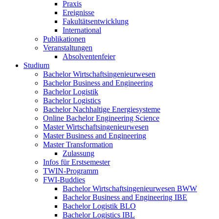
Praxis
Ereignisse
Fakultätsentwicklung
International
Publikationen
Veranstaltungen
Absolventenfeier
Studium
Bachelor Wirtschaftsingenieurwesen
Bachelor Business and Engineering
Bachelor Logistik
Bachelor Logistics
Bachelor Nachhaltige Energiesysteme
Online Bachelor Engineering Science
Master Wirtschaftsingenieurwesen
Master Business and Engineering
Master Transformation
Zulassung
Infos für Erstsemester
TWIN-Programm
FWI-Buddies
Bachelor Wirtschaftsingenieurwesen BWW
Bachelor Business and Engineering IBE
Bachelor Logistik BLO
Bachelor Logistics IBL