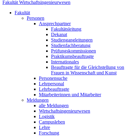
Fakultät Wirtschaftsingenieurwesen
Fakultät
Personen
Ansprechpartner
Fakultätsleitung
Dekanat
Studiengangleitungen
Studienfachberatung
Prüfungskommissionen
Praktikumsbeauftragte
Internationales
Beauftragte für die Gleichstellung von
Frauen in Wissenschaft und Kunst
Personensuche
Lehrpersonal
Lehrbeauftragte
Mitarbeiterinnen und Mitarbeiter
Meldungen
alle Meldungen
Wirtschaftsingenieurwesen
Logistik
Campusleben
Lehre
Forschung