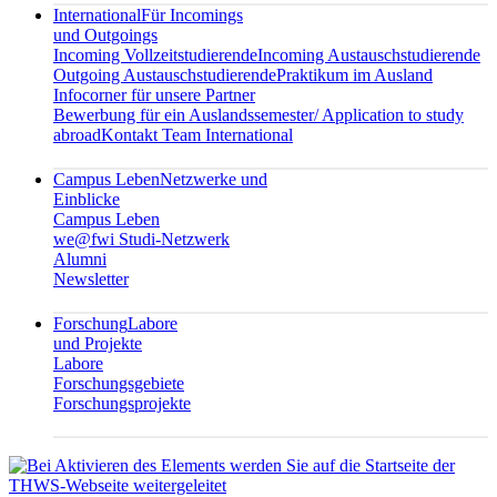
International
Für Incomings
und Outgoings
Incoming Vollzeitstudierende
Incoming Austauschstudierende
Outgoing Austauschstudierende
Praktikum im Ausland
Infocorner für unsere Partner
Bewerbung für ein Auslandssemester/ Application to study
abroad
Kontakt Team International
Campus Leben
Netzwerke und
Einblicke
Campus Leben
we@fwi Studi-Netzwerk
Alumni
Newsletter
Forschung
Labore
und Projekte
Labore
Forschungsgebiete
Forschungsprojekte