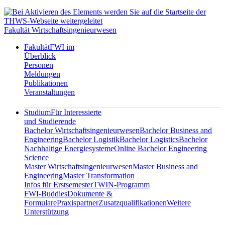
Fakultät Wirtschaftsingenieurwesen
Fakultät
FWI im
Überblick
Personen
Meldungen
Publikationen
Veranstaltungen
Studium
Für Interessierte
und Studierende
Bachelor Wirtschaftsingenieurwesen
Bachelor Business and
Engineering
Bachelor Logistik
Bachelor Logistics
Bachelor
Nachhaltige Energiesysteme
Online Bachelor Engineering
Science
Master Wirtschaftsingenieurwesen
Master Business and
Engineering
Master Transformation
Infos für Erstsemester
TWIN-Programm
FWI-Buddies
Dokumente &
Formulare
Praxispartner
Zusatzqualifikationen
Weitere
Unterstützung