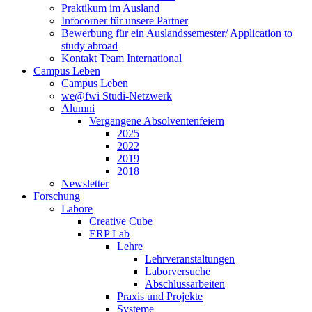
Praktikum im Ausland
Infocorner für unsere Partner
Bewerbung für ein Auslandssemester/ Application to
study abroad
Kontakt Team International
Campus Leben
Campus Leben
we@fwi Studi-Netzwerk
Alumni
Vergangene Absolventenfeiern
2025
2022
2019
2018
Newsletter
Forschung
Labore
Creative Cube
ERP Lab
Lehre
Lehrveranstaltungen
Laborversuche
Abschlussarbeiten
Praxis und Projekte
Systeme