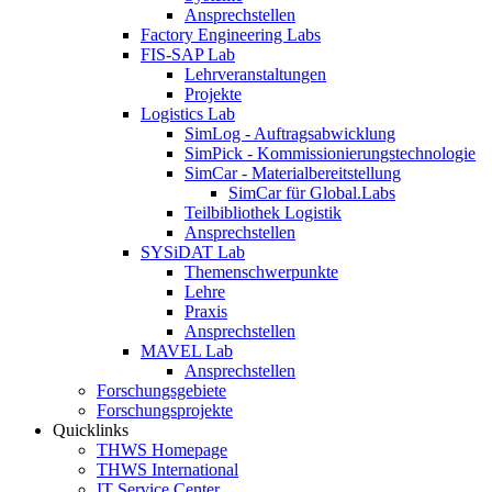
Ansprechstellen
Factory Engineering Labs
FIS-SAP Lab
Lehrveranstaltungen
Projekte
Logistics Lab
SimLog - Auftragsabwicklung
SimPick - Kommissionierungstechnologie
SimCar - Materialbereitstellung
SimCar für Global.Labs
Teilbibliothek Logistik
Ansprechstellen
SYSiDAT Lab
Themenschwerpunkte
Lehre
Praxis
Ansprechstellen
MAVEL Lab
Ansprechstellen
Forschungsgebiete
Forschungsprojekte
Quicklinks
THWS Homepage
THWS International
IT Service Center