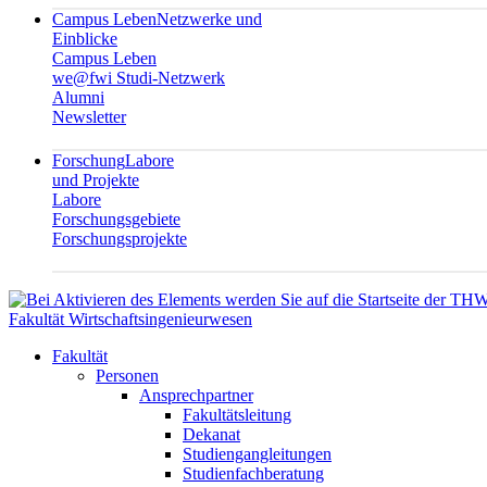
Campus Leben
Netzwerke und
Einblicke
Campus Leben
we@fwi Studi-Netzwerk
Alumni
Newsletter
Forschung
Labore
und Projekte
Labore
Forschungsgebiete
Forschungsprojekte
Fakultät Wirtschaftsingenieurwesen
Fakultät
Personen
Ansprechpartner
Fakultätsleitung
Dekanat
Studiengangleitungen
Studienfachberatung