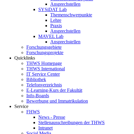
Ansprechstellen
SYSiDAT Lab
Themenschwerpunkte
Lehre
Praxis
Ansprechstellen
MAVEL Lab
Ansprechstellen
Forschungsgebiete
Forschungsprojekte
Quicklinks
THWS Homepage
THWS International
IT Service Center
Bibliothek
Telefonverzeichnis
E-Learning-Kurs der Fakultät
Info-Boards
Bewerbung und Immatrikulation
Service
FHWS
News - Presse
Stellenausschreibungen der THWS
Intranet
Social Media