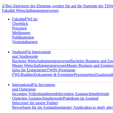
Fakultät Wirtschaftsingenieurwesen
Fakultät
FWI im
Überblick
Personen
Meldungen
Publikationen
Veranstaltungen
Studium
Für Interessierte
und Studierende
Bachelor Wirtschaftsingenieurwesen
Bachelor Business and En
Master Wirtschaftsingenieurwesen
Master Business and Enginee
Infos für Erstsemester
TWIN-Programm
FWI-Buddies
Dokumente & Formulare
Praxispartner
Zusatzquali
International
Für Incomings
und Outgoings
Incoming Vollzeitstudierende
Incoming Austauschstudierende
Outgoing Austauschstudierende
Praktikum im Ausland
Infocorner für unsere Partner
Bewerbung für ein Auslandssemester/ Application to study abr