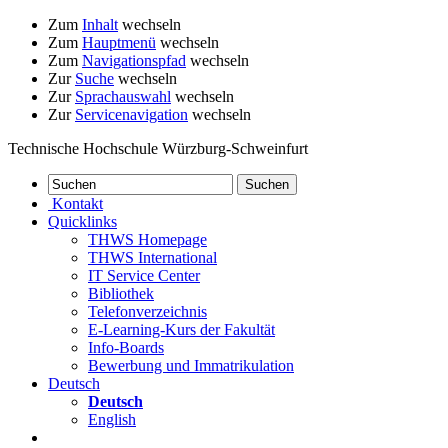
Zum
Inhalt
wechseln
Zum
Hauptmenü
wechseln
Zum
Navigationspfad
wechseln
Zur
Suche
wechseln
Zur
Sprachauswahl
wechseln
Zur
Servicenavigation
wechseln
Technische Hochschule Würzburg-Schweinfurt
Kontakt
Quicklinks
THWS Homepage
THWS International
IT Service Center
Bibliothek
Telefonverzeichnis
E-Learning-Kurs der Fakultät
Info-Boards
Bewerbung und Immatrikulation
Deutsch
Deutsch
English