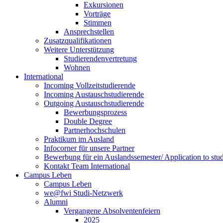
Exkursionen
Vorträge
Stimmen
Ansprechstellen
Zusatzqualifikationen
Weitere Unterstützung
Studierendenvertretung
Wohnen
International
Incoming Vollzeitstudierende
Incoming Austauschstudierende
Outgoing Austauschstudierende
Bewerbungsprozess
Double Degree
Partnerhochschulen
Praktikum im Ausland
Infocorner für unsere Partner
Bewerbung für ein Auslandssemester/ Application to stu
Kontakt Team International
Campus Leben
Campus Leben
we@fwi Studi-Netzwerk
Alumni
Vergangene Absolventenfeiern
2025