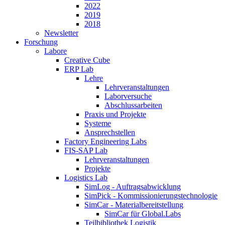
2022
2019
2018
Newsletter
Forschung
Labore
Creative Cube
ERP Lab
Lehre
Lehrveranstaltungen
Laborversuche
Abschlussarbeiten
Praxis und Projekte
Systeme
Ansprechstellen
Factory Engineering Labs
FIS-SAP Lab
Lehrveranstaltungen
Projekte
Logistics Lab
SimLog - Auftragsabwicklung
SimPick - Kommissionierungstechnologie
SimCar - Materialbereitstellung
SimCar für Global.Labs
Teilbibliothek Logistik