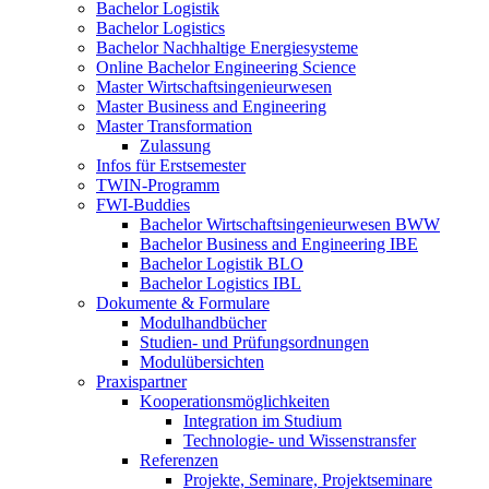
Bachelor Logistik
Bachelor Logistics
Bachelor Nachhaltige Energiesysteme
Online Bachelor Engineering Science
Master Wirtschaftsingenieurwesen
Master Business and Engineering
Master Transformation
Zulassung
Infos für Erstsemester
TWIN-Programm
FWI-Buddies
Bachelor Wirtschaftsingenieurwesen BWW
Bachelor Business and Engineering IBE
Bachelor Logistik BLO
Bachelor Logistics IBL
Dokumente & Formulare
Modulhandbücher
Studien- und Prüfungsordnungen
Modulübersichten
Praxispartner
Kooperationsmöglichkeiten
Integration im Studium
Technologie- und Wissenstransfer
Referenzen
Projekte, Seminare, Projektseminare