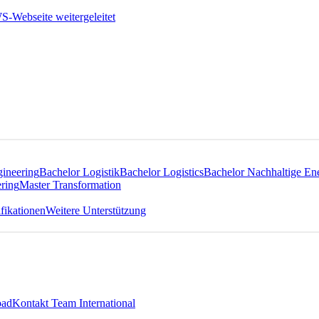
gineering
Bachelor Logistik
Bachelor Logistics
Bachelor Nachhaltige En
ring
Master Transformation
fikationen
Weitere Unterstützung
oad
Kontakt Team International