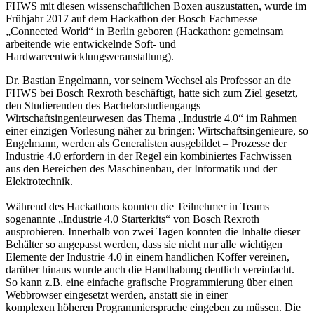
FHWS mit diesen wissenschaftlichen Boxen auszustatten, wurde im
Frühjahr 2017 auf dem Hackathon der Bosch Fachmesse
„Connected World“ in Berlin geboren (Hackathon: gemeinsam
arbeitende wie entwickelnde Soft- und
Hardwareentwicklungsveranstaltung).
Dr. Bastian Engelmann, vor seinem Wechsel als Professor an die
FHWS bei Bosch Rexroth beschäftigt, hatte sich zum Ziel gesetzt,
den Studierenden des Bachelorstudiengangs
Wirtschaftsingenieurwesen das Thema „Industrie 4.0“ im Rahmen
einer einzigen Vorlesung näher zu bringen: Wirtschaftsingenieure, so
Engelmann, werden als Generalisten ausgebildet – Prozesse der
Industrie 4.0 erfordern in der Regel ein kombiniertes Fachwissen
aus den Bereichen des Maschinenbau, der Informatik und der
Elektrotechnik.
Während des Hackathons konnten die Teilnehmer in Teams
sogenannte „Industrie 4.0 Starterkits“ von Bosch Rexroth
ausprobieren. Innerhalb von zwei Tagen konnten die Inhalte dieser
Behälter so angepasst werden, dass sie nicht nur alle wichtigen
Elemente der Industrie 4.0 in einem handlichen Koffer vereinen,
darüber hinaus wurde auch die Handhabung deutlich vereinfacht.
So kann z.B. eine einfache grafische Programmierung über einen
Webbrowser eingesetzt werden, anstatt sie in einer
komplexen höheren Programmiersprache eingeben zu müssen. Die