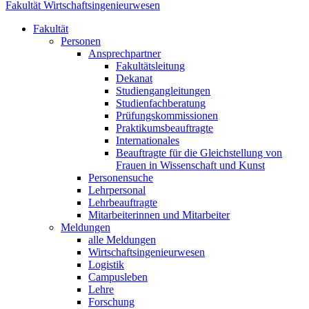
Fakultät Wirtschaftsingenieurwesen
Fakultät
Personen
Ansprechpartner
Fakultätsleitung
Dekanat
Studiengangleitungen
Studienfachberatung
Prüfungskommissionen
Praktikumsbeauftragte
Internationales
Beauftragte für die Gleichstellung von
Frauen in Wissenschaft und Kunst
Personensuche
Lehrpersonal
Lehrbeauftragte
Mitarbeiterinnen und Mitarbeiter
Meldungen
alle Meldungen
Wirtschaftsingenieurwesen
Logistik
Campusleben
Lehre
Forschung