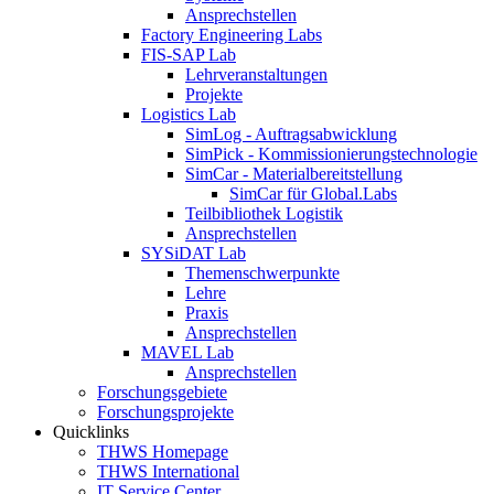
Ansprechstellen
Factory Engineering Labs
FIS-SAP Lab
Lehrveranstaltungen
Projekte
Logistics Lab
SimLog - Auftragsabwicklung
SimPick - Kommissionierungstechnologie
SimCar - Materialbereitstellung
SimCar für Global.Labs
Teilbibliothek Logistik
Ansprechstellen
SYSiDAT Lab
Themenschwerpunkte
Lehre
Praxis
Ansprechstellen
MAVEL Lab
Ansprechstellen
Forschungsgebiete
Forschungsprojekte
Quicklinks
THWS Homepage
THWS International
IT Service Center