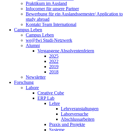
Praktikum im Ausland
Infocorner für unsere Partner
Bewerbung für ein Auslandssemester/ Application to
study abroad
Kontakt Team International
Campus Leben
Campus Leben
we@fwi Studi-Netzwerk
Alumni
Vergangene Absolventenfeiern
2025
2022
2019
2018
Newsletter
Forschung
Labore
Creative Cube
ERP Lab
Lehre
Lehrveranstaltungen
Laborversuche
Abschlussarbeiten
Praxis und Projekte
Systeme