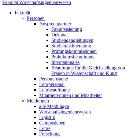
Fakultät Wirtschaftsingenieurwesen
Fakultät
Personen
Ansprechpartner
Fakultätsleitung
Dekanat
Studiengangleitungen
Studienfachberatung
Prüfungskommissionen
Praktikumsbeauftragte
Internationales
Beauftragte für die Gleichstellung von
Frauen in Wissenschaft und Kunst
Personensuche
Lehrpersonal
Lehrbeauftragte
Mitarbeiterinnen und Mitarbeiter
Meldungen
alle Meldungen
Wirtschaftsingenieurwesen
Logistik
Campusleben
Lehre
Forschung