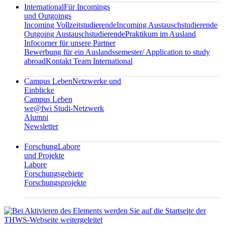
International
Für Incomings
und Outgoings
Incoming Vollzeitstudierende
Incoming Austauschstudierende
Outgoing Austauschstudierende
Praktikum im Ausland
Infocorner für unsere Partner
Bewerbung für ein Auslandssemester/ Application to study
abroad
Kontakt Team International
Campus Leben
Netzwerke und
Einblicke
Campus Leben
we@fwi Studi-Netzwerk
Alumni
Newsletter
Forschung
Labore
und Projekte
Labore
Forschungsgebiete
Forschungsprojekte