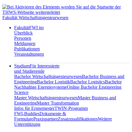
Fakultät Wirtschaftsingenieurwesen
Fakultät
FWI im
Überblick
Personen
Meldungen
Publikationen
Veranstaltungen
Studium
Für Interessierte
und Studierende
Bachelor Wirtschaftsingenieurwesen
Bachelor Business and
Engineering
Bachelor Logistik
Bachelor Logistics
Bachelor
Nachhaltige Energiesysteme
Online Bachelor Engineering
Science
Master Wirtschaftsingenieurwesen
Master Business and
Engineering
Master Transformation
Infos für Erstsemester
TWIN-Programm
FWI-Buddies
Dokumente &
Formulare
Praxispartner
Zusatzqualifikationen
Weitere
Unterstützung