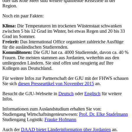
oder das Rote Meer sind weitere spannende Reiseziele in der
Region.
Noch ein paar Fakten:
Klima:
Die Temperaturen im trockenen Wüstenstaat schwanken
zwischen 5 bis 12 Grad im Winter, bei etwas Regen und 20 bis 33
Grad im Sommer.
Freizeit:
Das International Office organisiert zahlreiche Ausflüge
für die ausländischen Studierenden.
Kommilitonen:
Die GJU hat ca. 4000 Studierende, davon ca. 40 %
Frauen. Die meisten stammen aus Jordanien, weiterhin aus den
umliegenden Ländern. Sie sind offen und neugierig auf Ihre
Kollegen aus Deutschland.
Für weitere Infos zur Partnerschaft der GJU mit der FHWS schauen
Sie sich
diesen Presseartikel von November 2015
an.
Besucht die GJU-Webseite in
Deutsch
oder
Englisch
für weitere
Infos.
Informationen zum Auslandstudium erhalten Sie von:
Studiengang Wirtschaftsingenieurwesen:
Prof. Dr. Elke Stadelmann
Studiengang Logistik:
Frauke Hofmann
Auch der
DAAD bietet Länderinformation über Jordanien
an.