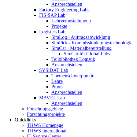
Ansprechstellen
Factory Engineering Labs
FIS-SAP Lab
Lehrveranstaltungen
Projekte
Logistics Lab
SimLog - Auftragsabwicklung
SimPick - Kommissionierungstechnologie
SimCar - Materialbereitstellung
SimCar für Global.Labs
Teilbibliothek Logistik
Ansprechstellen
SYSiDAT Lab
Themenschwerpunkte
Lehre
Praxis
Ansprechstellen
MAVEL Lab
Ansprechstellen
Forschungsgebiete
Forschungsprojekte
Quicklinks
THWS Homepage
THWS International
IT Service Center