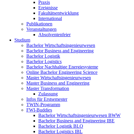
Praxis
Ereignisse
Fakultätsentwicklung
International
Publikationen
Veranstaltungen
Absolventenfeier
Studium
Bachelor Wirtschaftsingenieurwesen
Bachelor Business and Engineering
Bachelor Logistik
Bachelor Logistics
Bachelor Nachhaltige Energiesysteme
Online Bachelor Engineering Science
Master Wirtschaftsingenieurwesen
Master Business and Engineering
Master Transformation
Zulassung
Infos für Erstsemester
TWIN-Programm
FWI-Buddies
Bachelor Wirtschaftsingenieurwesen BWW
Bachelor Business and Engineering IBE
Bachelor Logistik BLO
Bachelor Logistics IBL