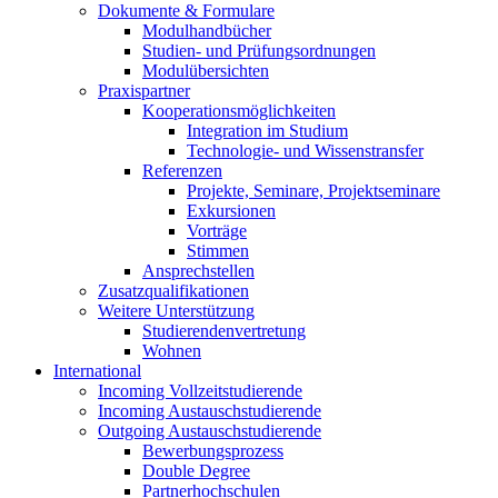
Dokumente & Formulare
Modulhandbücher
Studien- und Prüfungsordnungen
Modulübersichten
Praxispartner
Kooperationsmöglichkeiten
Integration im Studium
Technologie- und Wissenstransfer
Referenzen
Projekte, Seminare, Projektseminare
Exkursionen
Vorträge
Stimmen
Ansprechstellen
Zusatzqualifikationen
Weitere Unterstützung
Studierendenvertretung
Wohnen
International
Incoming Vollzeitstudierende
Incoming Austauschstudierende
Outgoing Austauschstudierende
Bewerbungsprozess
Double Degree
Partnerhochschulen