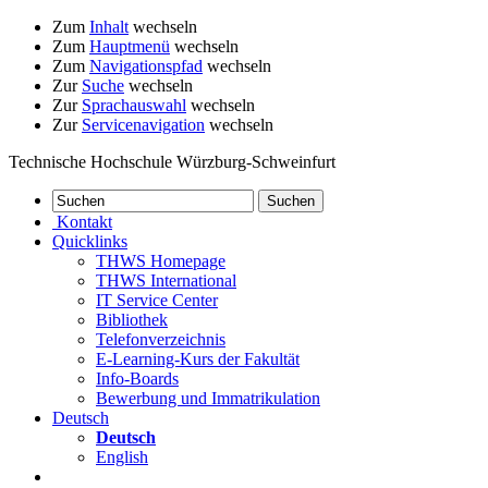
Zum
Inhalt
wechseln
Zum
Hauptmenü
wechseln
Zum
Navigationspfad
wechseln
Zur
Suche
wechseln
Zur
Sprachauswahl
wechseln
Zur
Servicenavigation
wechseln
Technische Hochschule Würzburg-Schweinfurt
Kontakt
Quicklinks
THWS Homepage
THWS International
IT Service Center
Bibliothek
Telefonverzeichnis
E-Learning-Kurs der Fakultät
Info-Boards
Bewerbung und Immatrikulation
Deutsch
Deutsch
English