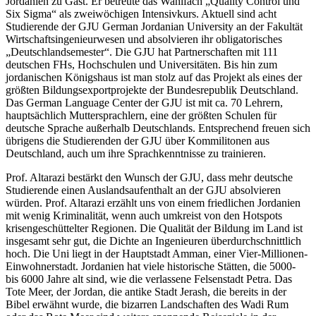
Jordanien zu Gast. Er betreute das Wahlfach „Quality Control und
Six Sigma“ als zweiwöchigen Intensivkurs. Aktuell sind acht
Studierende der GJU German Jordanian University an der Fakultät
Wirtschaftsingenieurwesen und absolvieren ihr obligatorisches
„Deutschlandsemester“. Die GJU hat Partnerschaften mit 111
deutschen FHs, Hochschulen und Universitäten. Bis hin zum
jordanischen Königshaus ist man stolz auf das Projekt als eines der
größten Bildungsexportprojekte der Bundesrepublik Deutschland.
Das German Language Center der GJU ist mit ca. 70 Lehrern,
hauptsächlich Muttersprachlern, eine der größten Schulen für
deutsche Sprache außerhalb Deutschlands. Entsprechend freuen sich
übrigens die Studierenden der GJU über Kommilitonen aus
Deutschland, auch um ihre Sprachkenntnisse zu trainieren.
Prof. Altarazi bestärkt den Wunsch der GJU, dass mehr deutsche
Studierende einen Auslandsaufenthalt an der GJU absolvieren
würden. Prof. Altarazi erzählt uns von einem friedlichen Jordanien
mit wenig Kriminalität, wenn auch umkreist von den Hotspots
krisengeschüttelter Regionen. Die Qualität der Bildung im Land ist
insgesamt sehr gut, die Dichte an Ingenieuren überdurchschnittlich
hoch. Die Uni liegt in der Hauptstadt Amman, einer Vier-Millionen-
Einwohnerstadt. Jordanien hat viele historische Stätten, die 5000-
bis 6000 Jahre alt sind, wie die verlassene Felsenstadt Petra. Das
Tote Meer, der Jordan, die antike Stadt Jerash, die bereits in der
Bibel erwähnt wurde, die bizarren Landschaften des Wadi Rum