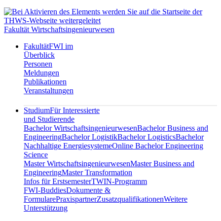
Fakultät Wirtschaftsingenieurwesen
Fakultät
FWI im
Überblick
Personen
Meldungen
Publikationen
Veranstaltungen
Studium
Für Interessierte
und Studierende
Bachelor Wirtschaftsingenieurwesen
Bachelor Business and
Engineering
Bachelor Logistik
Bachelor Logistics
Bachelor
Nachhaltige Energiesysteme
Online Bachelor Engineering
Science
Master Wirtschaftsingenieurwesen
Master Business and
Engineering
Master Transformation
Infos für Erstsemester
TWIN-Programm
FWI-Buddies
Dokumente &
Formulare
Praxispartner
Zusatzqualifikationen
Weitere
Unterstützung