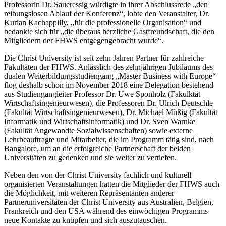
Professorin Dr. Saueressig würdigte in ihrer Abschlussrede „den
reibungslosen Ablauf der Konferenz“, lobte den Veranstalter, Dr.
Kurian Kachappilly, „für die professionelle Organisation“ und
bedankte sich für „die überaus herzliche Gastfreundschaft, die den
Mitgliedern der FHWS entgegengebracht wurde“.
Die Christ University ist seit zehn Jahren Partner für zahlreiche
Fakultäten der FHWS. Anlässlich des zehnjährigen Jubiläums des
dualen Weiterbildungsstudiengang „Master Business with Europe“
flog deshalb schon im November 2018 eine Delegation bestehend
aus Studiengangleiter Professor Dr. Uwe Sponholz (Fakulktät
Wirtschaftsingenieurwesen), die Professoren Dr. Ulrich Deutschle
(Fakultät Wirtschaftsingenieurwesen), Dr. Michael Müßig (Fakultät
Informatik und Wirtschaftsinformatik) und Dr. Sven Warnke
(Fakultät Angewandte Sozialwissenschaften) sowie externe
Lehrbeauftragte und Mitarbeiter, die im Programm tätig sind, nach
Bangalore, um an die erfolgreiche Partnerschaft der beiden
Universitäten zu gedenken und sie weiter zu vertiefen.
Neben den von der Christ University fachlich und kulturell
organisierten Veranstaltungen hatten die Mitglieder der FHWS auch
die Möglichkeit, mit weiteren Repräsentanten anderer
Partneruniversitäten der Christ University aus Australien, Belgien,
Frankreich und den USA während des einwöchigen Programms
neue Kontakte zu knüpfen und sich auszutauschen.