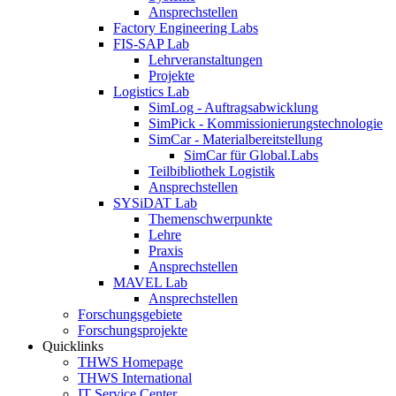
Ansprechstellen
Factory Engineering Labs
FIS-SAP Lab
Lehrveranstaltungen
Projekte
Logistics Lab
SimLog - Auftragsabwicklung
SimPick - Kommissionierungstechnologie
SimCar - Materialbereitstellung
SimCar für Global.Labs
Teilbibliothek Logistik
Ansprechstellen
SYSiDAT Lab
Themenschwerpunkte
Lehre
Praxis
Ansprechstellen
MAVEL Lab
Ansprechstellen
Forschungsgebiete
Forschungsprojekte
Quicklinks
THWS Homepage
THWS International
IT Service Center