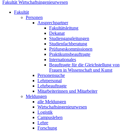
Fakultät Wirtschaftsingenieurwesen
Fakultät
Personen
Ansprechpartner
Fakultätsleitung
Dekanat
Studiengangleitungen
Studienfachberatung
Prüfungskommissionen
Praktikumsbeauftragte
Internationales
Beauftragte für die Gleichstellung von
Frauen in Wissenschaft und Kunst
Personensuche
Lehrpersonal
Lehrbeauftragte
Mitarbeiterinnen und Mitarbeiter
Meldungen
alle Meldungen
Wirtschaftsingenieurwesen
Logistik
Campusleben
Lehre
Forschung