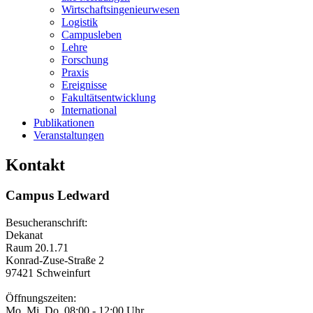
Wirtschaftsingenieurwesen
Logistik
Campusleben
Lehre
Forschung
Praxis
Ereignisse
Fakultätsentwicklung
International
Publikationen
Veranstaltungen
Kontakt
Campus Ledward
Besucheranschrift:
Dekanat
Raum 20.1.71
Konrad-Zuse-Straße 2
97421 Schweinfurt
Öffnungszeiten:
Mo, Mi, Do. 08:00 - 12:00 Uhr