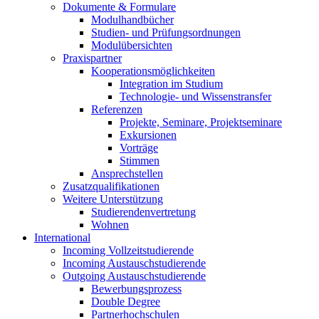
Dokumente & Formulare
Modulhandbücher
Studien- und Prüfungsordnungen
Modulübersichten
Praxispartner
Kooperationsmöglichkeiten
Integration im Studium
Technologie- und Wissenstransfer
Referenzen
Projekte, Seminare, Projektseminare
Exkursionen
Vorträge
Stimmen
Ansprechstellen
Zusatzqualifikationen
Weitere Unterstützung
Studierendenvertretung
Wohnen
International
Incoming Vollzeitstudierende
Incoming Austauschstudierende
Outgoing Austauschstudierende
Bewerbungsprozess
Double Degree
Partnerhochschulen