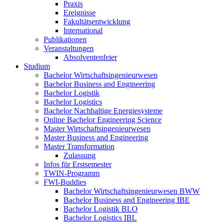
Praxis
Ereignisse
Fakultätsentwicklung
International
Publikationen
Veranstaltungen
Absolventenfeier
Studium
Bachelor Wirtschaftsingenieurwesen
Bachelor Business and Engineering
Bachelor Logistik
Bachelor Logistics
Bachelor Nachhaltige Energiesysteme
Online Bachelor Engineering Science
Master Wirtschaftsingenieurwesen
Master Business and Engineering
Master Transformation
Zulassung
Infos für Erstsemester
TWIN-Programm
FWI-Buddies
Bachelor Wirtschaftsingenieurwesen BWW
Bachelor Business and Engineering IBE
Bachelor Logistik BLO
Bachelor Logistics IBL