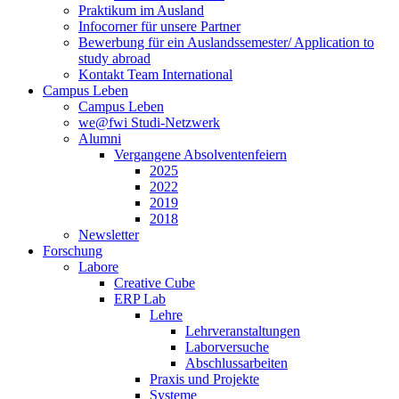
Praktikum im Ausland
Infocorner für unsere Partner
Bewerbung für ein Auslandssemester/ Application to
study abroad
Kontakt Team International
Campus Leben
Campus Leben
we@fwi Studi-Netzwerk
Alumni
Vergangene Absolventenfeiern
2025
2022
2019
2018
Newsletter
Forschung
Labore
Creative Cube
ERP Lab
Lehre
Lehrveranstaltungen
Laborversuche
Abschlussarbeiten
Praxis und Projekte
Systeme