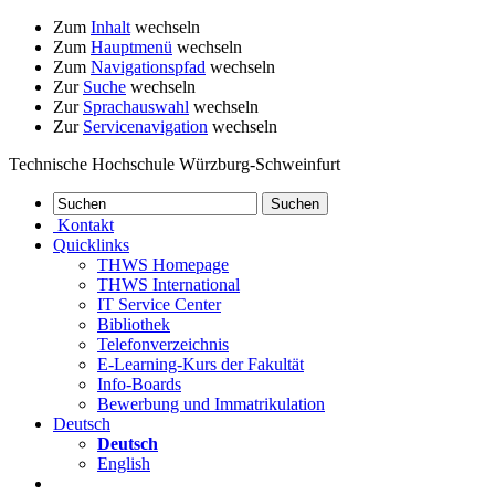
Zum
Inhalt
wechseln
Zum
Hauptmenü
wechseln
Zum
Navigationspfad
wechseln
Zur
Suche
wechseln
Zur
Sprachauswahl
wechseln
Zur
Servicenavigation
wechseln
Technische Hochschule Würzburg-Schweinfurt
Kontakt
Quicklinks
THWS Homepage
THWS International
IT Service Center
Bibliothek
Telefonverzeichnis
E-Learning-Kurs der Fakultät
Info-Boards
Bewerbung und Immatrikulation
Deutsch
Deutsch
English