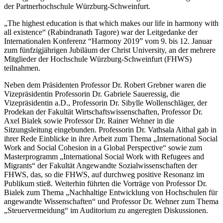
der Partnerhochschule Würzburg-Schweinfurt.
„The highest education is that which makes our life in harmony with
all existence“ (Rabindranath Tagore) war der Leitgedanke der
Internationalen Konferenz “Harmony 2019” vom 9. bis 12. Januar
zum fünfzigjährigen Jubiläum der Christ University, an der mehrere
Mitglieder der Hochschule Würzburg-Schweinfurt (FHWS)
teilnahmen.
Neben dem Präsidenten Professor Dr. Robert Grebner waren die
Vizepräsidentin Professorin Dr. Gabriele Saueressig, die
Vizepräsidentin a.D., Professorin Dr. Sibylle Wollenschläger, der
Prodekan der Fakultät Wirtschaftswissenschaften, Professor Dr.
Axel Bialek sowie Professor Dr. Rainer Wehner in die
Sitzungsleitung eingebunden. Professorin Dr. Vathsala Aithal gab in
ihrer Rede Einblicke in ihre Arbeit zum Thema „International Social
Work and Social Cohesion in a Global Perspective“ sowie zum
Masterprogramm „International Social Work with Refugees and
Migrants“ der Fakultät Angewandte Sozialwissenschaften der
FHWS, das, so die FHWS, auf durchweg positive Resonanz im
Publikum stieß. Weiterhin führten die Vorträge von Professor Dr.
Bialek zum Thema „Nachhaltige Entwicklung von Hochschulen für
angewandte Wissenschaften“ und Professor Dr. Wehner zum Thema
„Steuervermeidung“ im Auditorium zu angeregten Diskussionen.