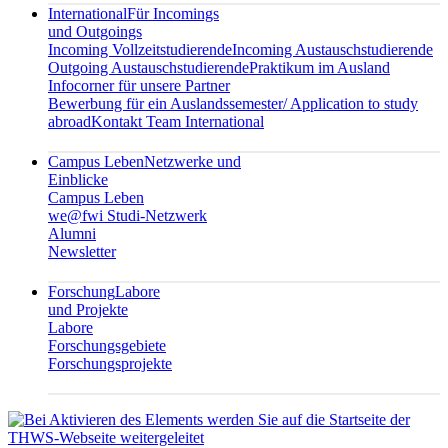
International
Für Incomings
und Outgoings
Incoming Vollzeitstudierende
Incoming Austauschstudierende
Outgoing Austauschstudierende
Praktikum im Ausland
Infocorner für unsere Partner
Bewerbung für ein Auslandssemester/ Application to study
abroad
Kontakt Team International
Campus Leben
Netzwerke und
Einblicke
Campus Leben
we@fwi Studi-Netzwerk
Alumni
Newsletter
Forschung
Labore
und Projekte
Labore
Forschungsgebiete
Forschungsprojekte