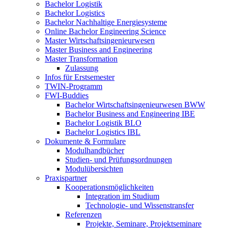
Bachelor Logistik
Bachelor Logistics
Bachelor Nachhaltige Energiesysteme
Online Bachelor Engineering Science
Master Wirtschaftsingenieurwesen
Master Business and Engineering
Master Transformation
Zulassung
Infos für Erstsemester
TWIN-Programm
FWI-Buddies
Bachelor Wirtschaftsingenieurwesen BWW
Bachelor Business and Engineering IBE
Bachelor Logistik BLO
Bachelor Logistics IBL
Dokumente & Formulare
Modulhandbücher
Studien- und Prüfungsordnungen
Modulübersichten
Praxispartner
Kooperationsmöglichkeiten
Integration im Studium
Technologie- und Wissenstransfer
Referenzen
Projekte, Seminare, Projektseminare