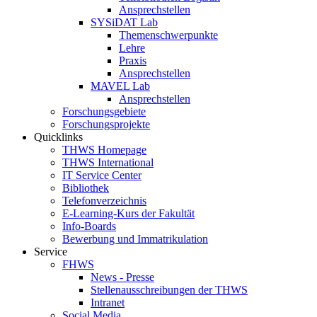
Ansprechstellen
SYSiDAT Lab
Themenschwerpunkte
Lehre
Praxis
Ansprechstellen
MAVEL Lab
Ansprechstellen
Forschungsgebiete
Forschungsprojekte
Quicklinks
THWS Homepage
THWS International
IT Service Center
Bibliothek
Telefonverzeichnis
E-Learning-Kurs der Fakultät
Info-Boards
Bewerbung und Immatrikulation
Service
FHWS
News - Presse
Stellenausschreibungen der THWS
Intranet
Social Media