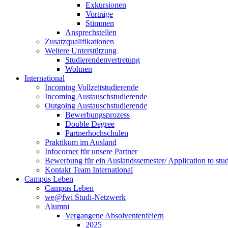
Exkursionen
Vorträge
Stimmen
Ansprechstellen
Zusatzqualifikationen
Weitere Unterstützung
Studierendenvertretung
Wohnen
International
Incoming Vollzeitstudierende
Incoming Austauschstudierende
Outgoing Austauschstudierende
Bewerbungsprozess
Double Degree
Partnerhochschulen
Praktikum im Ausland
Infocorner für unsere Partner
Bewerbung für ein Auslandssemester/ Application to stu
Kontakt Team International
Campus Leben
Campus Leben
we@fwi Studi-Netzwerk
Alumni
Vergangene Absolventenfeiern
2025