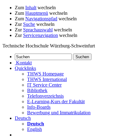
Zum
Inhalt
wechseln
Zum
Hauptmenü
wechseln
Zum
Navigationspfad
wechseln
Zur
Suche
wechseln
Zur
Sprachauswahl
wechseln
Zur
Servicenavigation
wechseln
Technische Hochschule Würzburg-Schweinfurt
Kontakt
Quicklinks
THWS Homepage
THWS International
IT Service Center
Bibliothek
Telefonverzeichnis
E-Learning-Kurs der Fakultät
Info-Boards
Bewerbung und Immatrikulation
Deutsch
Deutsch
English