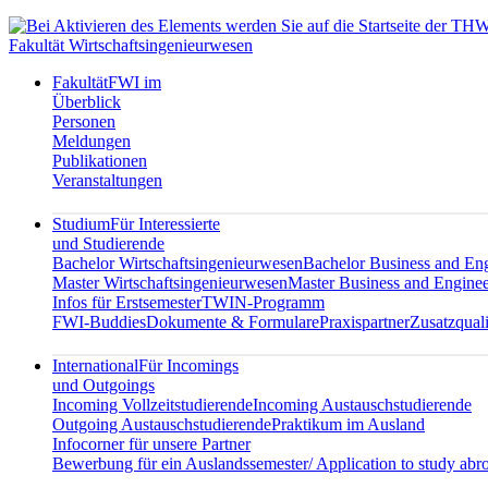
Fakultät Wirtschaftsingenieurwesen
Fakultät
FWI im
Überblick
Personen
Meldungen
Publikationen
Veranstaltungen
Studium
Für Interessierte
und Studierende
Bachelor Wirtschaftsingenieurwesen
Bachelor Business and En
Master Wirtschaftsingenieurwesen
Master Business and Enginee
Infos für Erstsemester
TWIN-Programm
FWI-Buddies
Dokumente & Formulare
Praxispartner
Zusatzquali
International
Für Incomings
und Outgoings
Incoming Vollzeitstudierende
Incoming Austauschstudierende
Outgoing Austauschstudierende
Praktikum im Ausland
Infocorner für unsere Partner
Bewerbung für ein Auslandssemester/ Application to study abr