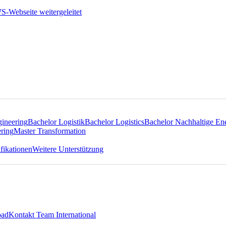
gineering
Bachelor Logistik
Bachelor Logistics
Bachelor Nachhaltige En
ring
Master Transformation
fikationen
Weitere Unterstützung
oad
Kontakt Team International