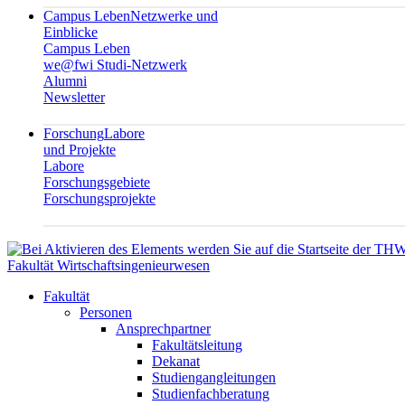
Campus Leben
Netzwerke und
Einblicke
Campus Leben
we@fwi Studi-Netzwerk
Alumni
Newsletter
Forschung
Labore
und Projekte
Labore
Forschungsgebiete
Forschungsprojekte
Fakultät Wirtschaftsingenieurwesen
Fakultät
Personen
Ansprechpartner
Fakultätsleitung
Dekanat
Studiengangleitungen
Studienfachberatung