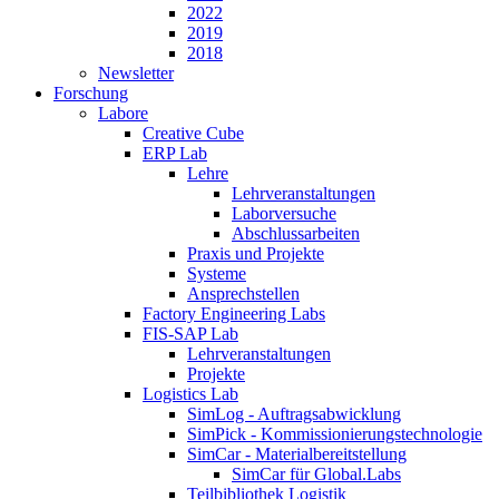
2022
2019
2018
Newsletter
Forschung
Labore
Creative Cube
ERP Lab
Lehre
Lehrveranstaltungen
Laborversuche
Abschlussarbeiten
Praxis und Projekte
Systeme
Ansprechstellen
Factory Engineering Labs
FIS-SAP Lab
Lehrveranstaltungen
Projekte
Logistics Lab
SimLog - Auftragsabwicklung
SimPick - Kommissionierungstechnologie
SimCar - Materialbereitstellung
SimCar für Global.Labs
Teilbibliothek Logistik