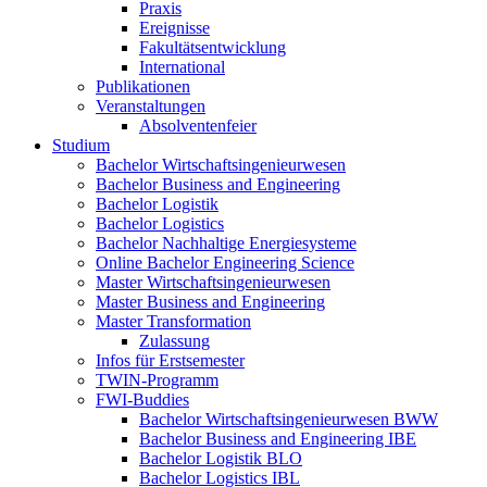
Praxis
Ereignisse
Fakultätsentwicklung
International
Publikationen
Veranstaltungen
Absolventenfeier
Studium
Bachelor Wirtschaftsingenieurwesen
Bachelor Business and Engineering
Bachelor Logistik
Bachelor Logistics
Bachelor Nachhaltige Energiesysteme
Online Bachelor Engineering Science
Master Wirtschaftsingenieurwesen
Master Business and Engineering
Master Transformation
Zulassung
Infos für Erstsemester
TWIN-Programm
FWI-Buddies
Bachelor Wirtschaftsingenieurwesen BWW
Bachelor Business and Engineering IBE
Bachelor Logistik BLO
Bachelor Logistics IBL