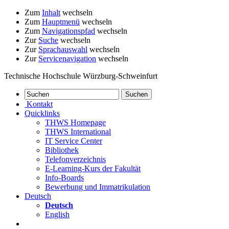
Zum
Inhalt
wechseln
Zum
Hauptmenü
wechseln
Zum
Navigationspfad
wechseln
Zur
Suche
wechseln
Zur
Sprachauswahl
wechseln
Zur
Servicenavigation
wechseln
Technische Hochschule Würzburg-Schweinfurt
Kontakt
Quicklinks
THWS Homepage
THWS International
IT Service Center
Bibliothek
Telefonverzeichnis
E-Learning-Kurs der Fakultät
Info-Boards
Bewerbung und Immatrikulation
Deutsch
Deutsch
English