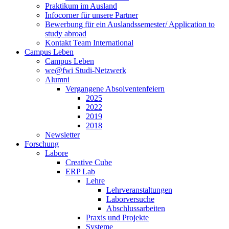
Praktikum im Ausland
Infocorner für unsere Partner
Bewerbung für ein Auslandssemester/ Application to
study abroad
Kontakt Team International
Campus Leben
Campus Leben
we@fwi Studi-Netzwerk
Alumni
Vergangene Absolventenfeiern
2025
2022
2019
2018
Newsletter
Forschung
Labore
Creative Cube
ERP Lab
Lehre
Lehrveranstaltungen
Laborversuche
Abschlussarbeiten
Praxis und Projekte
Systeme