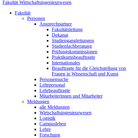
Fakultät Wirtschaftsingenieurwesen
Fakultät
Personen
Ansprechpartner
Fakultätsleitung
Dekanat
Studiengangleitungen
Studienfachberatung
Prüfungskommissionen
Praktikumsbeauftragte
Internationales
Beauftragte für die Gleichstellung von
Frauen in Wissenschaft und Kunst
Personensuche
Lehrpersonal
Lehrbeauftragte
Mitarbeiterinnen und Mitarbeiter
Meldungen
alle Meldungen
Wirtschaftsingenieurwesen
Logistik
Campusleben
Lehre
Forschung