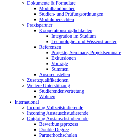
Dokumente & Formulare
Modulhandbücher
Studien- und Prüfungsordnungen
Modulübersichten
Praxispartner
Kooperationsmöglichkeiten
Integration im Studium
Technologie- und Wissenstransfer
Referenzen
Projekte, Seminare, Projektseminare
Exkursionen
Vorträge
Stimmen
Ansprechstellen
Zusatzqualifikationen
Weitere Unterstützung
Studierendenvertretung
Wohnen
International
Incoming Vollzeitstudierende
Incoming Austauschstudierende
Outgoing Austauschstudierende
Bewerbungsprozess
Double Degree
Partnerhochschulen