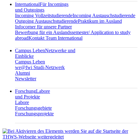
International
Für Incomings
und Outgoings
Incoming Vollzeitstudierende
Incoming Austauschstudierende
Outgoing Austauschstudierende
Praktikum im Ausland
Infocorner für unsere Partner
Bewerbung für ein Auslandssemester/ Application to study
abroad
Kontakt Team International
Campus Leben
Netzwerke und
Einblicke
Campus Leben
we@fwi Studi-Netzwerk
Alumni
Newsletter
Forschung
Labore
und Projekte
Labore
Forschungsgebiete
Forschungsprojekte