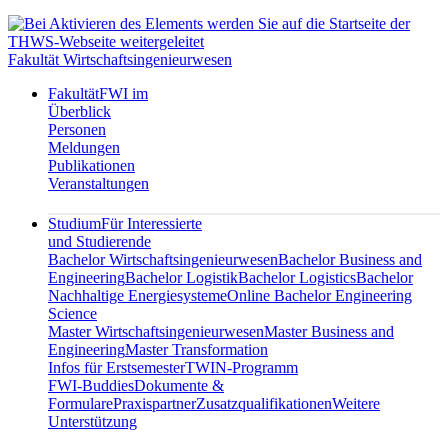
Fakultät Wirtschaftsingenieurwesen
Fakultät
FWI im
Überblick
Personen
Meldungen
Publikationen
Veranstaltungen
Studium
Für Interessierte
und Studierende
Bachelor Wirtschaftsingenieurwesen
Bachelor Business and
Engineering
Bachelor Logistik
Bachelor Logistics
Bachelor
Nachhaltige Energiesysteme
Online Bachelor Engineering
Science
Master Wirtschaftsingenieurwesen
Master Business and
Engineering
Master Transformation
Infos für Erstsemester
TWIN-Programm
FWI-Buddies
Dokumente &
Formulare
Praxispartner
Zusatzqualifikationen
Weitere
Unterstützung