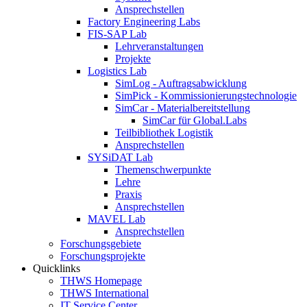
Ansprechstellen
Factory Engineering Labs
FIS-SAP Lab
Lehrveranstaltungen
Projekte
Logistics Lab
SimLog - Auftragsabwicklung
SimPick - Kommissionierungstechnologie
SimCar - Materialbereitstellung
SimCar für Global.Labs
Teilbibliothek Logistik
Ansprechstellen
SYSiDAT Lab
Themenschwerpunkte
Lehre
Praxis
Ansprechstellen
MAVEL Lab
Ansprechstellen
Forschungsgebiete
Forschungsprojekte
Quicklinks
THWS Homepage
THWS International
IT Service Center