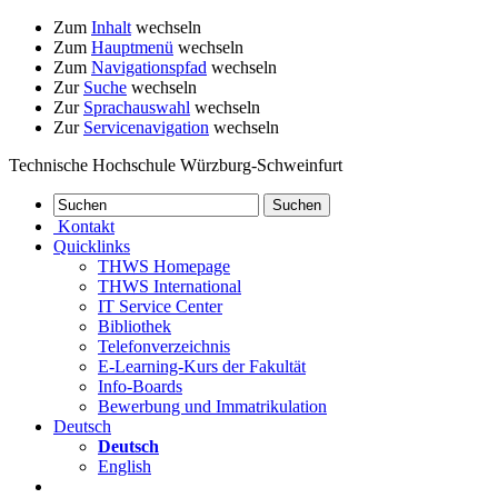
Zum
Inhalt
wechseln
Zum
Hauptmenü
wechseln
Zum
Navigationspfad
wechseln
Zur
Suche
wechseln
Zur
Sprachauswahl
wechseln
Zur
Servicenavigation
wechseln
Technische Hochschule Würzburg-Schweinfurt
Kontakt
Quicklinks
THWS Homepage
THWS International
IT Service Center
Bibliothek
Telefonverzeichnis
E-Learning-Kurs der Fakultät
Info-Boards
Bewerbung und Immatrikulation
Deutsch
Deutsch
English