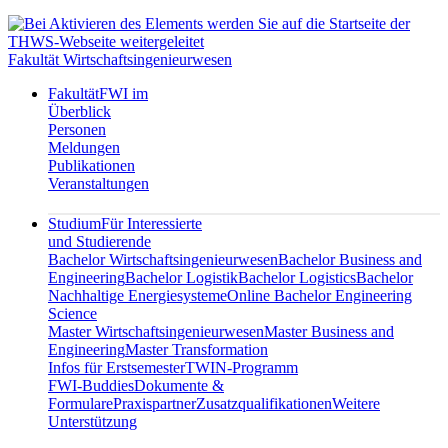
Fakultät Wirtschaftsingenieurwesen
Fakultät
FWI im
Überblick
Personen
Meldungen
Publikationen
Veranstaltungen
Studium
Für Interessierte
und Studierende
Bachelor Wirtschaftsingenieurwesen
Bachelor Business and
Engineering
Bachelor Logistik
Bachelor Logistics
Bachelor
Nachhaltige Energiesysteme
Online Bachelor Engineering
Science
Master Wirtschaftsingenieurwesen
Master Business and
Engineering
Master Transformation
Infos für Erstsemester
TWIN-Programm
FWI-Buddies
Dokumente &
Formulare
Praxispartner
Zusatzqualifikationen
Weitere
Unterstützung