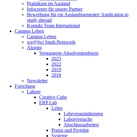
Praktikum im Ausland
Infocorner für unsere Partner
Bewerbung für ein Auslandssemester/ Application to
study abroad
Kontakt Team International
Campus Leben
Campus Leben
we@fwi Studi-Netzwerk
Alumni
Vergangene Absolventenfeiern
2025
2022
2019
2018
Newsletter
Forschung
Labore
Creative Cube
ERP Lab
Lehre
Lehrveranstaltungen
Laborversuche
Abschlussarbeiten
Praxis und Projekte
Systeme