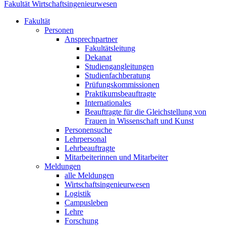
Fakultät Wirtschaftsingenieurwesen
Fakultät
Personen
Ansprechpartner
Fakultätsleitung
Dekanat
Studiengangleitungen
Studienfachberatung
Prüfungskommissionen
Praktikumsbeauftragte
Internationales
Beauftragte für die Gleichstellung von
Frauen in Wissenschaft und Kunst
Personensuche
Lehrpersonal
Lehrbeauftragte
Mitarbeiterinnen und Mitarbeiter
Meldungen
alle Meldungen
Wirtschaftsingenieurwesen
Logistik
Campusleben
Lehre
Forschung