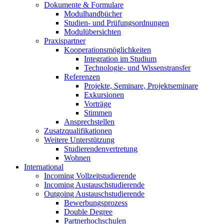
Dokumente & Formulare
Modulhandbücher
Studien- und Prüfungsordnungen
Modulübersichten
Praxispartner
Kooperationsmöglichkeiten
Integration im Studium
Technologie- und Wissenstransfer
Referenzen
Projekte, Seminare, Projektseminare
Exkursionen
Vorträge
Stimmen
Ansprechstellen
Zusatzqualifikationen
Weitere Unterstützung
Studierendenvertretung
Wohnen
International
Incoming Vollzeitstudierende
Incoming Austauschstudierende
Outgoing Austauschstudierende
Bewerbungsprozess
Double Degree
Partnerhochschulen