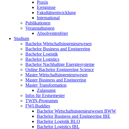
Praxis
Ereignisse
Fakultätsentwicklung
International
Publikationen
Veranstaltungen
Absolventenfeier
Studium
Bachelor Wirtschaftsingenieurwesen
Bachelor Business and Engineering
Bachelor Logistik
Bachelor Logistics
Bachelor Nachhaltige Energiesysteme
Online Bachelor Engineering Science
Master Wirtschaftsingenieurwesen
Master Business and Engineering
Master Transformation
Zulassung
Infos für Erstsemester
TWIN-Programm
FWI-Buddies
Bachelor Wirtschaftsingenieurwesen BWW
Bachelor Business and Engineering IBE
Bachelor Logistik BLO
Bachelor Logistics IBL