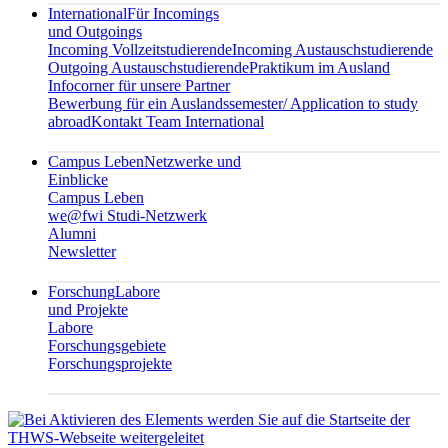
International
Für Incomings
und Outgoings
Incoming Vollzeitstudierende
Incoming Austauschstudierende
Outgoing Austauschstudierende
Praktikum im Ausland
Infocorner für unsere Partner
Bewerbung für ein Auslandssemester/ Application to study
abroad
Kontakt Team International
Campus Leben
Netzwerke und
Einblicke
Campus Leben
we@fwi Studi-Netzwerk
Alumni
Newsletter
Forschung
Labore
und Projekte
Labore
Forschungsgebiete
Forschungsprojekte