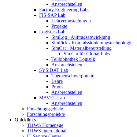
Ansprechstellen
Factory Engineering Labs
FIS-SAP Lab
Lehrveranstaltungen
Projekte
Logistics Lab
SimLog - Auftragsabwicklung
SimPick - Kommissionierungstechnologie
SimCar - Materialbereitstellung
SimCar für Global.Labs
Teilbibliothek Logistik
Ansprechstellen
SYSiDAT Lab
Themenschwerpunkte
Lehre
Praxis
Ansprechstellen
MAVEL Lab
Ansprechstellen
Forschungsgebiete
Forschungsprojekte
Quicklinks
THWS Homepage
THWS International
IT Service Center