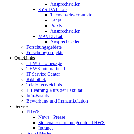
Ansprechstellen
SYSiDAT Lab
Themenschwerpunkte
Lehre
Praxis
Ansprechstellen
MAVEL Lab
Ansprechstellen
Forschungsgebiete
Forschungsprojekte
Quicklinks
THWS Homepage
THWS International
IT Service Center
Bibliothek
Telefonverzeichnis
E-Learning-Kurs der Fakultät
Info-Boards
Bewerbung und Immatrikulation
Service
FHWS
News - Presse
Stellenausschreibungen der THWS
Intranet
Social Media