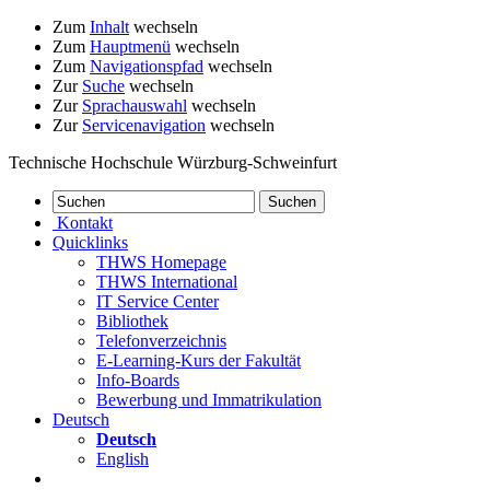
Zum
Inhalt
wechseln
Zum
Hauptmenü
wechseln
Zum
Navigationspfad
wechseln
Zur
Suche
wechseln
Zur
Sprachauswahl
wechseln
Zur
Servicenavigation
wechseln
Technische Hochschule Würzburg-Schweinfurt
Kontakt
Quicklinks
THWS Homepage
THWS International
IT Service Center
Bibliothek
Telefonverzeichnis
E-Learning-Kurs der Fakultät
Info-Boards
Bewerbung und Immatrikulation
Deutsch
Deutsch
English