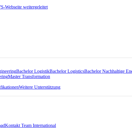
gineering
Bachelor Logistik
Bachelor Logistics
Bachelor Nachhaltige En
ring
Master Transformation
fikationen
Weitere Unterstützung
oad
Kontakt Team International