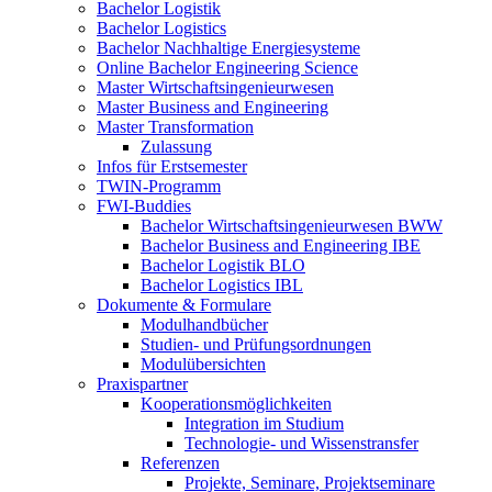
Bachelor Logistik
Bachelor Logistics
Bachelor Nachhaltige Energiesysteme
Online Bachelor Engineering Science
Master Wirtschaftsingenieurwesen
Master Business and Engineering
Master Transformation
Zulassung
Infos für Erstsemester
TWIN-Programm
FWI-Buddies
Bachelor Wirtschaftsingenieurwesen BWW
Bachelor Business and Engineering IBE
Bachelor Logistik BLO
Bachelor Logistics IBL
Dokumente & Formulare
Modulhandbücher
Studien- und Prüfungsordnungen
Modulübersichten
Praxispartner
Kooperationsmöglichkeiten
Integration im Studium
Technologie- und Wissenstransfer
Referenzen
Projekte, Seminare, Projektseminare