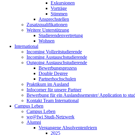
Exkursionen
Vorträge
Stimmen
Ansprechstellen
Zusatzqualifikationen
Weitere Unterstützung
Studierendenvertretung
Wohnen
International
Incoming Vollzeitstudierende
Incoming Austauschstudierende
Outgoing Austauschstudierende
Bewerbungsprozess
Double Degree
Partnerhochschulen
Praktikum im Ausland
Infocorner für unsere Partner
Bewerbung für ein Auslandssemester/ Application to stu
Kontakt Team International
Campus Leben
Campus Leben
we@fwi Studi-Netzwerk
Alumni
Vergangene Absolventenfeiern
2025