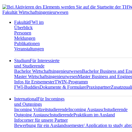
Fakultät Wirtschaftsingenieurwesen
Fakultät
FWI im
Überblick
Personen
Meldungen
Publikationen
Veranstaltungen
Studium
Für Interessierte
und Studierende
Bachelor Wirtschaftsingenieurwesen
Bachelor Business and En
Master Wirtschaftsingenieurwesen
Master Business and Enginee
Infos für Erstsemester
TWIN-Programm
FWI-Buddies
Dokumente & Formulare
Praxispartner
Zusatzquali
International
Für Incomings
und Outgoings
Incoming Vollzeitstudierende
Incoming Austauschstudierende
Outgoing Austauschstudierende
Praktikum im Ausland
Infocorner für unsere Partner
Bewerbung für ein Auslandssemester/ Application to study abr