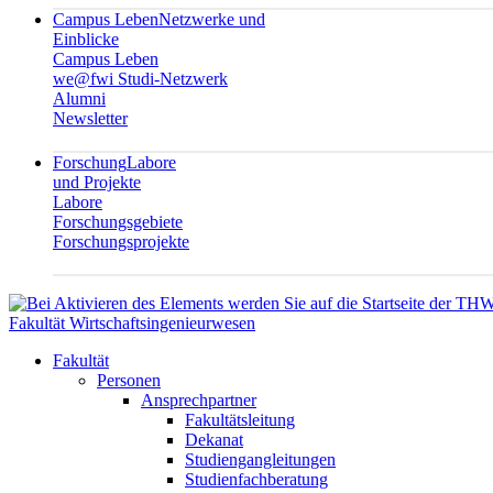
Campus Leben
Netzwerke und
Einblicke
Campus Leben
we@fwi Studi-Netzwerk
Alumni
Newsletter
Forschung
Labore
und Projekte
Labore
Forschungsgebiete
Forschungsprojekte
Fakultät Wirtschaftsingenieurwesen
Fakultät
Personen
Ansprechpartner
Fakultätsleitung
Dekanat
Studiengangleitungen
Studienfachberatung