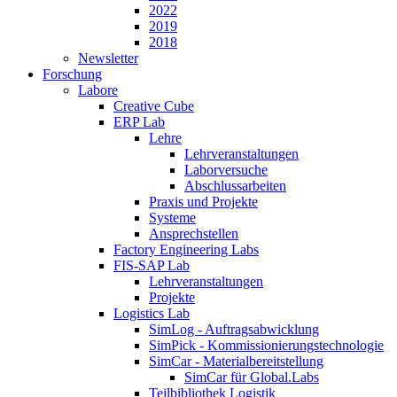
2022
2019
2018
Newsletter
Forschung
Labore
Creative Cube
ERP Lab
Lehre
Lehrveranstaltungen
Laborversuche
Abschlussarbeiten
Praxis und Projekte
Systeme
Ansprechstellen
Factory Engineering Labs
FIS-SAP Lab
Lehrveranstaltungen
Projekte
Logistics Lab
SimLog - Auftragsabwicklung
SimPick - Kommissionierungstechnologie
SimCar - Materialbereitstellung
SimCar für Global.Labs
Teilbibliothek Logistik