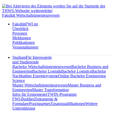
Fakultät Wirtschaftsingenieurwesen
Fakultät
FWI im
Überblick
Personen
Meldungen
Publikationen
Veranstaltungen
Studium
Für Interessierte
und Studierende
Bachelor Wirtschaftsingenieurwesen
Bachelor Business and
Engineering
Bachelor Logistik
Bachelor Logistics
Bachelor
Nachhaltige Energiesysteme
Online Bachelor Engineering
Science
Master Wirtschaftsingenieurwesen
Master Business and
Engineering
Master Transformation
Infos für Erstsemester
TWIN-Programm
FWI-Buddies
Dokumente &
Formulare
Praxispartner
Zusatzqualifikationen
Weitere
Unterstützung