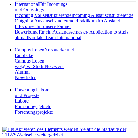
International
Für Incomings
und Outgoings
Incoming Vollzeitstudierende
Incoming Austauschstudierende
Outgoing Austauschstudierende
Praktikum im Ausland
Infocorner für unsere Partner
Bewerbung für ein Auslandssemester/ Application to study
abroad
Kontakt Team International
Campus Leben
Netzwerke und
Einblicke
Campus Leben
we@fwi Studi-Netzwerk
Alumni
Newsletter
Forschung
Labore
und Projekte
Labore
Forschungsgebiete
Forschungsprojekte