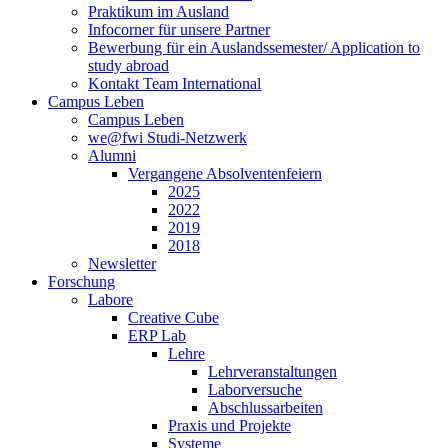
Praktikum im Ausland
Infocorner für unsere Partner
Bewerbung für ein Auslandssemester/ Application to
study abroad
Kontakt Team International
Campus Leben
Campus Leben
we@fwi Studi-Netzwerk
Alumni
Vergangene Absolventenfeiern
2025
2022
2019
2018
Newsletter
Forschung
Labore
Creative Cube
ERP Lab
Lehre
Lehrveranstaltungen
Laborversuche
Abschlussarbeiten
Praxis und Projekte
Systeme