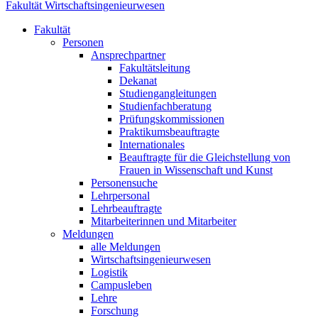
Fakultät Wirtschaftsingenieurwesen
Fakultät
Personen
Ansprechpartner
Fakultätsleitung
Dekanat
Studiengangleitungen
Studienfachberatung
Prüfungskommissionen
Praktikumsbeauftragte
Internationales
Beauftragte für die Gleichstellung von
Frauen in Wissenschaft und Kunst
Personensuche
Lehrpersonal
Lehrbeauftragte
Mitarbeiterinnen und Mitarbeiter
Meldungen
alle Meldungen
Wirtschaftsingenieurwesen
Logistik
Campusleben
Lehre
Forschung