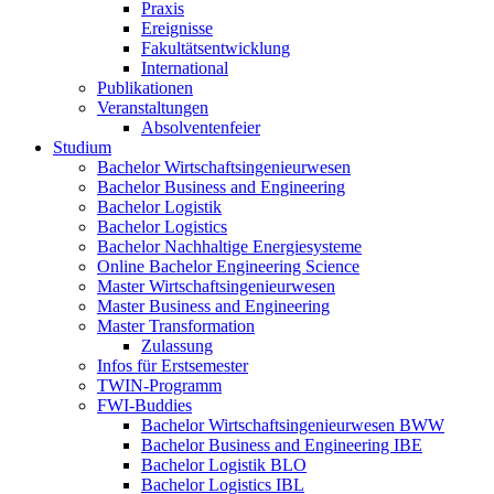
Praxis
Ereignisse
Fakultätsentwicklung
International
Publikationen
Veranstaltungen
Absolventenfeier
Studium
Bachelor Wirtschaftsingenieurwesen
Bachelor Business and Engineering
Bachelor Logistik
Bachelor Logistics
Bachelor Nachhaltige Energiesysteme
Online Bachelor Engineering Science
Master Wirtschaftsingenieurwesen
Master Business and Engineering
Master Transformation
Zulassung
Infos für Erstsemester
TWIN-Programm
FWI-Buddies
Bachelor Wirtschaftsingenieurwesen BWW
Bachelor Business and Engineering IBE
Bachelor Logistik BLO
Bachelor Logistics IBL