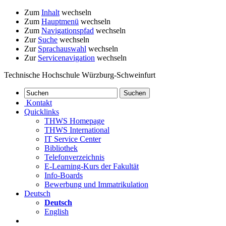
Zum
Inhalt
wechseln
Zum
Hauptmenü
wechseln
Zum
Navigationspfad
wechseln
Zur
Suche
wechseln
Zur
Sprachauswahl
wechseln
Zur
Servicenavigation
wechseln
Technische Hochschule Würzburg-Schweinfurt
Kontakt
Quicklinks
THWS Homepage
THWS International
IT Service Center
Bibliothek
Telefonverzeichnis
E-Learning-Kurs der Fakultät
Info-Boards
Bewerbung und Immatrikulation
Deutsch
Deutsch
English