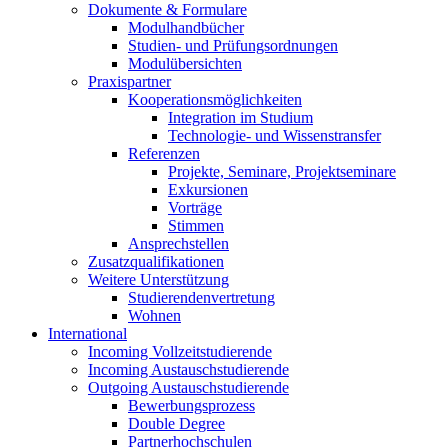
Dokumente & Formulare
Modulhandbücher
Studien- und Prüfungsordnungen
Modulübersichten
Praxispartner
Kooperationsmöglichkeiten
Integration im Studium
Technologie- und Wissenstransfer
Referenzen
Projekte, Seminare, Projektseminare
Exkursionen
Vorträge
Stimmen
Ansprechstellen
Zusatzqualifikationen
Weitere Unterstützung
Studierendenvertretung
Wohnen
International
Incoming Vollzeitstudierende
Incoming Austauschstudierende
Outgoing Austauschstudierende
Bewerbungsprozess
Double Degree
Partnerhochschulen