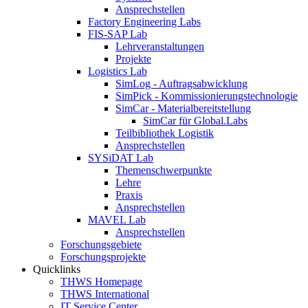
Ansprechstellen
Factory Engineering Labs
FIS-SAP Lab
Lehrveranstaltungen
Projekte
Logistics Lab
SimLog - Auftragsabwicklung
SimPick - Kommissionierungstechnologie
SimCar - Materialbereitstellung
SimCar für Global.Labs
Teilbibliothek Logistik
Ansprechstellen
SYSiDAT Lab
Themenschwerpunkte
Lehre
Praxis
Ansprechstellen
MAVEL Lab
Ansprechstellen
Forschungsgebiete
Forschungsprojekte
Quicklinks
THWS Homepage
THWS International
IT Service Center