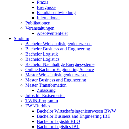
Praxis
Ereignisse
Fakultätsentwicklung
International
Publikationen
Veranstaltungen
Absolventenfeier
Studium
Bachelor Wirtschaftsingenieurwesen
Bachelor Business and Engineering
Bachelor Logistik
Bachelor Logistics
Bachelor Nachhaltige Energiesysteme
Online Bachelor Engineering Science
Master Wirtschaftsingenieurwesen
Master Business and Engineering
Master Transformation
Zulassung
Infos für Erstsemester
TWIN-Programm
FWI-Buddies
Bachelor Wirtschaftsingenieurwesen BWW
Bachelor Business and Engineering IBE
Bachelor Logistik BLO
Bachelor Logistics IBL