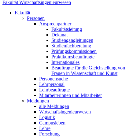
Fakultät Wirtschaftsingenieurwesen
Fakultät
Personen
Ansprechpartner
Fakultätsleitung
Dekanat
Studiengangleitungen
Studienfachberatung
Prüfungskommissionen
Praktikumsbeauftragte
Internationales
Beauftragte für die Gleichstellung von
Frauen in Wissenschaft und Kunst
Personensuche
Lehrpersonal
Lehrbeauftragte
Mitarbeiterinnen und Mitarbeiter
Meldungen
alle Meldungen
Wirtschaftsingenieurwesen
Logistik
Campusleben
Lehre
Forschung