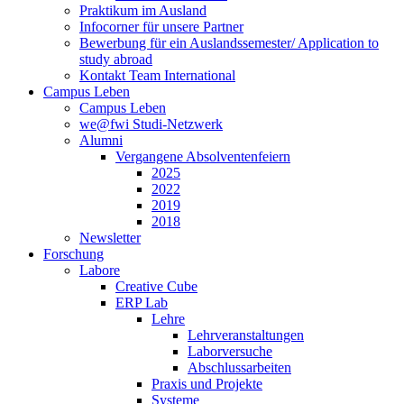
Praktikum im Ausland
Infocorner für unsere Partner
Bewerbung für ein Auslandssemester/ Application to
study abroad
Kontakt Team International
Campus Leben
Campus Leben
we@fwi Studi-Netzwerk
Alumni
Vergangene Absolventenfeiern
2025
2022
2019
2018
Newsletter
Forschung
Labore
Creative Cube
ERP Lab
Lehre
Lehrveranstaltungen
Laborversuche
Abschlussarbeiten
Praxis und Projekte
Systeme