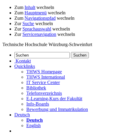
Zum
Inhalt
wechseln
Zum
Hauptmenü
wechseln
Zum
Navigationspfad
wechseln
Zur
Suche
wechseln
Zur
Sprachauswahl
wechseln
Zur
Servicenavigation
wechseln
Technische Hochschule Würzburg-Schweinfurt
Kontakt
Quicklinks
THWS Homepage
THWS International
IT Service Center
Bibliothek
Telefonverzeichnis
E-Learning-Kurs der Fakultät
Info-Boards
Bewerbung und Immatrikulation
Deutsch
Deutsch
English