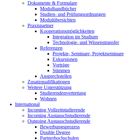
Dokumente & Formulare
Modulhandbücher
Studien- und Prüfungsordnungen
Modulübersichten
Praxispartner
Kooperationsmöglichkeiten
Integration im Studium
Technologie- und Wissenstransfer
Referenzen
Projekte, Seminare, Projektseminare
Exkursionen
Vorträge
Stimmen
Ansprechstellen
Zusatzqualifikationen
Weitere Unterstützung
Studierendenvertretung
Wohnen
International
Incoming Vollzeitstudierende
Incoming Austauschstudierende
Outgoing Austauschstudierende
Bewerbungsprozess
Double Degree
Partnerhochschulen