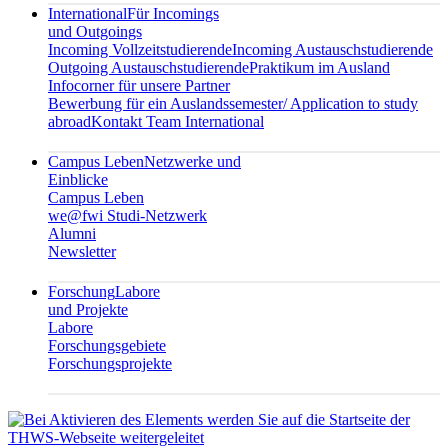
International
Für Incomings
und Outgoings
Incoming Vollzeitstudierende
Incoming Austauschstudierende
Outgoing Austauschstudierende
Praktikum im Ausland
Infocorner für unsere Partner
Bewerbung für ein Auslandssemester/ Application to study
abroad
Kontakt Team International
Campus Leben
Netzwerke und
Einblicke
Campus Leben
we@fwi Studi-Netzwerk
Alumni
Newsletter
Forschung
Labore
und Projekte
Labore
Forschungsgebiete
Forschungsprojekte