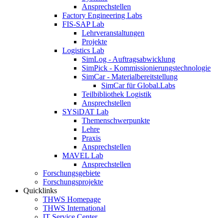
Ansprechstellen
Factory Engineering Labs
FIS-SAP Lab
Lehrveranstaltungen
Projekte
Logistics Lab
SimLog - Auftragsabwicklung
SimPick - Kommissionierungstechnologie
SimCar - Materialbereitstellung
SimCar für Global.Labs
Teilbibliothek Logistik
Ansprechstellen
SYSiDAT Lab
Themenschwerpunkte
Lehre
Praxis
Ansprechstellen
MAVEL Lab
Ansprechstellen
Forschungsgebiete
Forschungsprojekte
Quicklinks
THWS Homepage
THWS International
IT Service Center