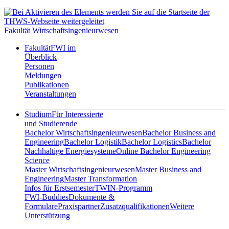
Fakultät Wirtschaftsingenieurwesen
Fakultät
FWI im
Überblick
Personen
Meldungen
Publikationen
Veranstaltungen
Studium
Für Interessierte
und Studierende
Bachelor Wirtschaftsingenieurwesen
Bachelor Business and
Engineering
Bachelor Logistik
Bachelor Logistics
Bachelor
Nachhaltige Energiesysteme
Online Bachelor Engineering
Science
Master Wirtschaftsingenieurwesen
Master Business and
Engineering
Master Transformation
Infos für Erstsemester
TWIN-Programm
FWI-Buddies
Dokumente &
Formulare
Praxispartner
Zusatzqualifikationen
Weitere
Unterstützung