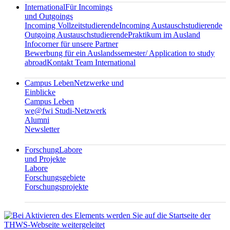
International
Für Incomings
und Outgoings
Incoming Vollzeitstudierende
Incoming Austauschstudierende
Outgoing Austauschstudierende
Praktikum im Ausland
Infocorner für unsere Partner
Bewerbung für ein Auslandssemester/ Application to study
abroad
Kontakt Team International
Campus Leben
Netzwerke und
Einblicke
Campus Leben
we@fwi Studi-Netzwerk
Alumni
Newsletter
Forschung
Labore
und Projekte
Labore
Forschungsgebiete
Forschungsprojekte