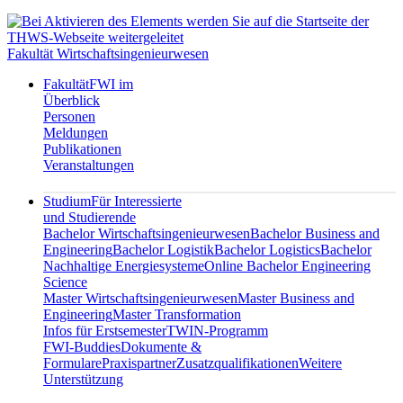
Fakultät Wirtschaftsingenieurwesen
Fakultät
FWI im
Überblick
Personen
Meldungen
Publikationen
Veranstaltungen
Studium
Für Interessierte
und Studierende
Bachelor Wirtschaftsingenieurwesen
Bachelor Business and
Engineering
Bachelor Logistik
Bachelor Logistics
Bachelor
Nachhaltige Energiesysteme
Online Bachelor Engineering
Science
Master Wirtschaftsingenieurwesen
Master Business and
Engineering
Master Transformation
Infos für Erstsemester
TWIN-Programm
FWI-Buddies
Dokumente &
Formulare
Praxispartner
Zusatzqualifikationen
Weitere
Unterstützung