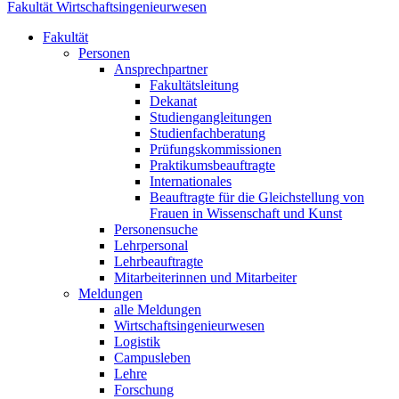
Fakultät Wirtschaftsingenieurwesen
Fakultät
Personen
Ansprechpartner
Fakultätsleitung
Dekanat
Studiengangleitungen
Studienfachberatung
Prüfungskommissionen
Praktikumsbeauftragte
Internationales
Beauftragte für die Gleichstellung von
Frauen in Wissenschaft und Kunst
Personensuche
Lehrpersonal
Lehrbeauftragte
Mitarbeiterinnen und Mitarbeiter
Meldungen
alle Meldungen
Wirtschaftsingenieurwesen
Logistik
Campusleben
Lehre
Forschung