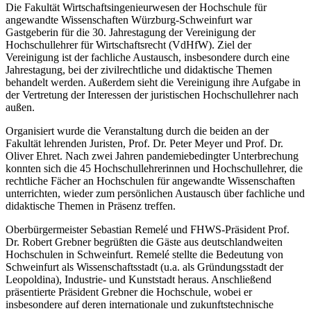
Die Fakultät Wirtschaftsingenieurwesen der Hochschule für
angewandte Wissenschaften Würzburg-Schweinfurt war
Gastgeberin für die 30. Jahrestagung der Vereinigung der
Hochschullehrer für Wirtschaftsrecht (VdHfW). Ziel der
Vereinigung ist der fachliche Austausch, insbesondere durch eine
Jahrestagung, bei der zivilrechtliche und didaktische Themen
behandelt werden. Außerdem sieht die Vereinigung ihre Aufgabe in
der Vertretung der Interessen der juristischen Hochschullehrer nach
außen.
Organisiert wurde die Veranstaltung durch die beiden an der
Fakultät lehrenden Juristen, Prof. Dr. Peter Meyer und Prof. Dr.
Oliver Ehret. Nach zwei Jahren pandemiebedingter Unterbrechung
konnten sich die 45 Hochschullehrerinnen und Hochschullehrer, die
rechtliche Fächer an Hochschulen für angewandte Wissenschaften
unterrichten, wieder zum persönlichen Austausch über fachliche und
didaktische Themen in Präsenz treffen.
Oberbürgermeister Sebastian Remelé und FHWS-Präsident Prof.
Dr. Robert Grebner begrüßten die Gäste aus deutschlandweiten
Hochschulen in Schweinfurt. Remelé stellte die Bedeutung von
Schweinfurt als Wissenschaftsstadt (u.a. als Gründungsstadt der
Leopoldina), Industrie- und Kunststadt heraus. Anschließend
präsentierte Präsident Grebner die Hochschule, wobei er
insbesondere auf deren internationale und zukunftstechnische