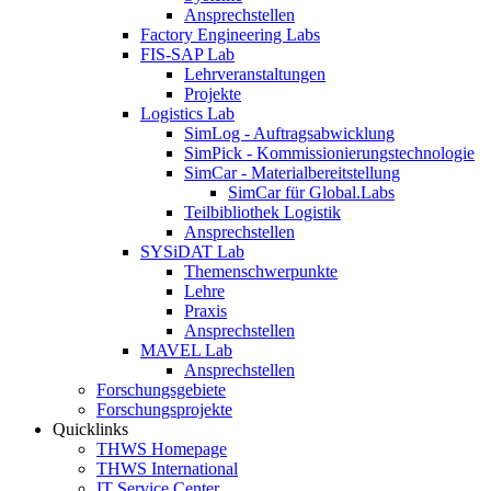
Ansprechstellen
Factory Engineering Labs
FIS-SAP Lab
Lehrveranstaltungen
Projekte
Logistics Lab
SimLog - Auftragsabwicklung
SimPick - Kommissionierungstechnologie
SimCar - Materialbereitstellung
SimCar für Global.Labs
Teilbibliothek Logistik
Ansprechstellen
SYSiDAT Lab
Themenschwerpunkte
Lehre
Praxis
Ansprechstellen
MAVEL Lab
Ansprechstellen
Forschungsgebiete
Forschungsprojekte
Quicklinks
THWS Homepage
THWS International
IT Service Center