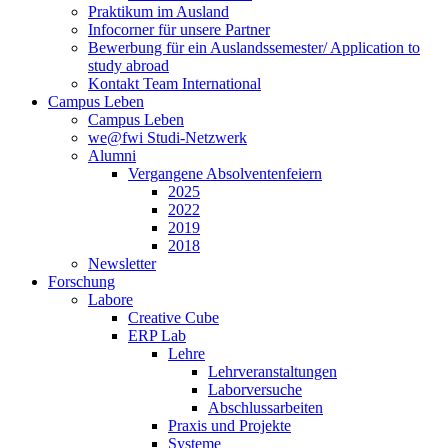
Praktikum im Ausland
Infocorner für unsere Partner
Bewerbung für ein Auslandssemester/ Application to
study abroad
Kontakt Team International
Campus Leben
Campus Leben
we@fwi Studi-Netzwerk
Alumni
Vergangene Absolventenfeiern
2025
2022
2019
2018
Newsletter
Forschung
Labore
Creative Cube
ERP Lab
Lehre
Lehrveranstaltungen
Laborversuche
Abschlussarbeiten
Praxis und Projekte
Systeme