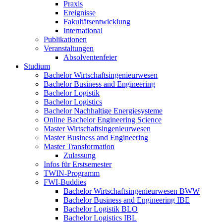
Praxis
Ereignisse
Fakultätsentwicklung
International
Publikationen
Veranstaltungen
Absolventenfeier
Studium
Bachelor Wirtschaftsingenieurwesen
Bachelor Business and Engineering
Bachelor Logistik
Bachelor Logistics
Bachelor Nachhaltige Energiesysteme
Online Bachelor Engineering Science
Master Wirtschaftsingenieurwesen
Master Business and Engineering
Master Transformation
Zulassung
Infos für Erstsemester
TWIN-Programm
FWI-Buddies
Bachelor Wirtschaftsingenieurwesen BWW
Bachelor Business and Engineering IBE
Bachelor Logistik BLO
Bachelor Logistics IBL