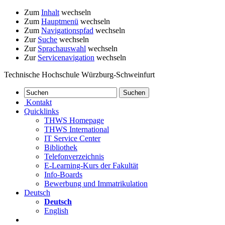
Zum
Inhalt
wechseln
Zum
Hauptmenü
wechseln
Zum
Navigationspfad
wechseln
Zur
Suche
wechseln
Zur
Sprachauswahl
wechseln
Zur
Servicenavigation
wechseln
Technische Hochschule Würzburg-Schweinfurt
Kontakt
Quicklinks
THWS Homepage
THWS International
IT Service Center
Bibliothek
Telefonverzeichnis
E-Learning-Kurs der Fakultät
Info-Boards
Bewerbung und Immatrikulation
Deutsch
Deutsch
English