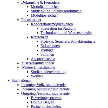
Dokumente & Formulare
Modulhandbücher
Studien- und Prüfungsordnungen
Modulübersichten
Praxispartner
Kooperationsmöglichkeiten
Integration im Studium
Technologie- und Wissenstransfer
Referenzen
Projekte, Seminare, Projektseminare
Exkursionen
Vorträge
Stimmen
Ansprechstellen
Zusatzqualifikationen
Weitere Unterstützung
Studierendenvertretung
Wohnen
International
Incoming Vollzeitstudierende
Incoming Austauschstudierende
Outgoing Austauschstudierende
Bewerbungsprozess
Double Degree
Partnerhochschulen