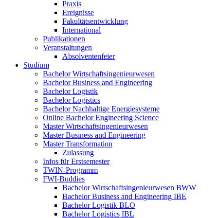
Praxis
Ereignisse
Fakultätsentwicklung
International
Publikationen
Veranstaltungen
Absolventenfeier
Studium
Bachelor Wirtschaftsingenieurwesen
Bachelor Business and Engineering
Bachelor Logistik
Bachelor Logistics
Bachelor Nachhaltige Energiesysteme
Online Bachelor Engineering Science
Master Wirtschaftsingenieurwesen
Master Business and Engineering
Master Transformation
Zulassung
Infos für Erstsemester
TWIN-Programm
FWI-Buddies
Bachelor Wirtschaftsingenieurwesen BWW
Bachelor Business and Engineering IBE
Bachelor Logistik BLO
Bachelor Logistics IBL