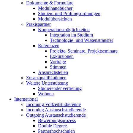
Dokumente & Formulare
Modulhandbücher
Studien- und Prüfungsordnungen
Modulübersichten
Praxispartner
Kooperationsmöglichkeiten
Integration im Studium
Technologie- und Wissenstransfer
Referenzen
Projekte, Seminare, Projektseminare
Exkursionen
Vorträge
Stimmen
Ansprechstellen
Zusatzqualifikationen
Weitere Unterstützung
Studierendenvertretung
Wohnen
International
Incoming Vollzeitstudierende
Incoming Austauschstudierende
Outgoing Austauschstudierende
Bewerbungsprozess
Double Degree
Partnerhochschulen