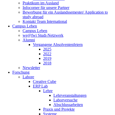
Praktikum im Ausland
Infocorner für unsere Partner
Bewerbung für ein Auslandssemester/ Application to
study abroad
Kontakt Team International
Campus Leben
Campus Leben
we@fwi Studi-Netzwerk
Alumni
Vergangene Absolventenfeiern
2025
2022
2019
2018
Newsletter
Forschung
Labore
Creative Cube
ERP Lab
Lehre
Lehrveranstaltungen
Laborversuche
Abschlussarbeiten
Praxis und Projekte
Systeme