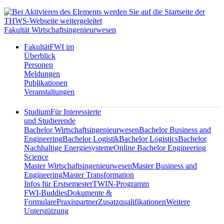
Fakultät Wirtschaftsingenieurwesen
Fakultät
FWI im
Überblick
Personen
Meldungen
Publikationen
Veranstaltungen
Studium
Für Interessierte
und Studierende
Bachelor Wirtschaftsingenieurwesen
Bachelor Business and
Engineering
Bachelor Logistik
Bachelor Logistics
Bachelor
Nachhaltige Energiesysteme
Online Bachelor Engineering
Science
Master Wirtschaftsingenieurwesen
Master Business and
Engineering
Master Transformation
Infos für Erstsemester
TWIN-Programm
FWI-Buddies
Dokumente &
Formulare
Praxispartner
Zusatzqualifikationen
Weitere
Unterstützung