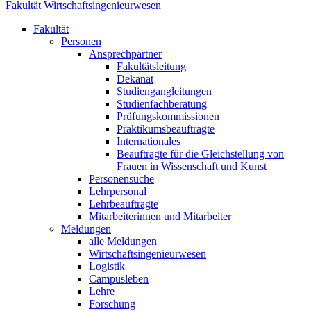
Fakultät Wirtschaftsingenieurwesen
Fakultät
Personen
Ansprechpartner
Fakultätsleitung
Dekanat
Studiengangleitungen
Studienfachberatung
Prüfungskommissionen
Praktikumsbeauftragte
Internationales
Beauftragte für die Gleichstellung von
Frauen in Wissenschaft und Kunst
Personensuche
Lehrpersonal
Lehrbeauftragte
Mitarbeiterinnen und Mitarbeiter
Meldungen
alle Meldungen
Wirtschaftsingenieurwesen
Logistik
Campusleben
Lehre
Forschung