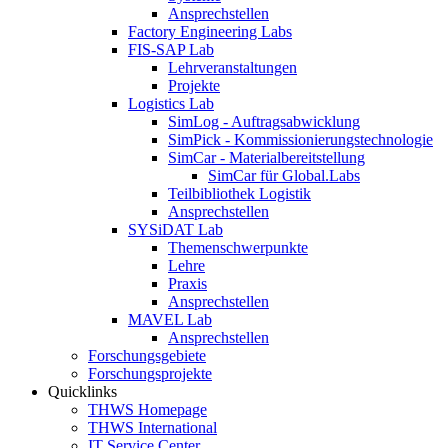
Ansprechstellen
Factory Engineering Labs
FIS-SAP Lab
Lehrveranstaltungen
Projekte
Logistics Lab
SimLog - Auftragsabwicklung
SimPick - Kommissionierungstechnologie
SimCar - Materialbereitstellung
SimCar für Global.Labs
Teilbibliothek Logistik
Ansprechstellen
SYSiDAT Lab
Themenschwerpunkte
Lehre
Praxis
Ansprechstellen
MAVEL Lab
Ansprechstellen
Forschungsgebiete
Forschungsprojekte
Quicklinks
THWS Homepage
THWS International
IT Service Center