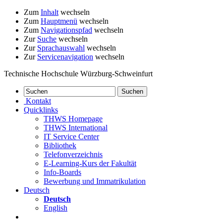
Zum
Inhalt
wechseln
Zum
Hauptmenü
wechseln
Zum
Navigationspfad
wechseln
Zur
Suche
wechseln
Zur
Sprachauswahl
wechseln
Zur
Servicenavigation
wechseln
Technische Hochschule Würzburg-Schweinfurt
Kontakt
Quicklinks
THWS Homepage
THWS International
IT Service Center
Bibliothek
Telefonverzeichnis
E-Learning-Kurs der Fakultät
Info-Boards
Bewerbung und Immatrikulation
Deutsch
Deutsch
English