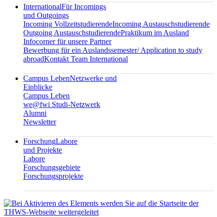
International
Für Incomings
und Outgoings
Incoming Vollzeitstudierende
Incoming Austauschstudierende
Outgoing Austauschstudierende
Praktikum im Ausland
Infocorner für unsere Partner
Bewerbung für ein Auslandssemester/ Application to study
abroad
Kontakt Team International
Campus Leben
Netzwerke und
Einblicke
Campus Leben
we@fwi Studi-Netzwerk
Alumni
Newsletter
Forschung
Labore
und Projekte
Labore
Forschungsgebiete
Forschungsprojekte