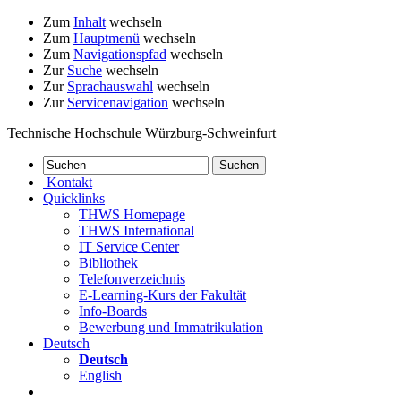
Zum
Inhalt
wechseln
Zum
Hauptmenü
wechseln
Zum
Navigationspfad
wechseln
Zur
Suche
wechseln
Zur
Sprachauswahl
wechseln
Zur
Servicenavigation
wechseln
Technische Hochschule Würzburg-Schweinfurt
Kontakt
Quicklinks
THWS Homepage
THWS International
IT Service Center
Bibliothek
Telefonverzeichnis
E-Learning-Kurs der Fakultät
Info-Boards
Bewerbung und Immatrikulation
Deutsch
Deutsch
English