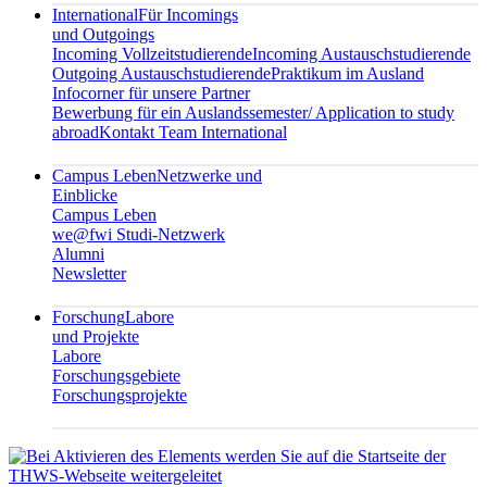
International
Für Incomings
und Outgoings
Incoming Vollzeitstudierende
Incoming Austauschstudierende
Outgoing Austauschstudierende
Praktikum im Ausland
Infocorner für unsere Partner
Bewerbung für ein Auslandssemester/ Application to study
abroad
Kontakt Team International
Campus Leben
Netzwerke und
Einblicke
Campus Leben
we@fwi Studi-Netzwerk
Alumni
Newsletter
Forschung
Labore
und Projekte
Labore
Forschungsgebiete
Forschungsprojekte