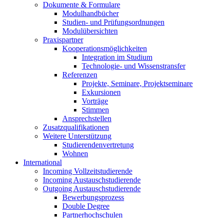
Dokumente & Formulare
Modulhandbücher
Studien- und Prüfungsordnungen
Modulübersichten
Praxispartner
Kooperationsmöglichkeiten
Integration im Studium
Technologie- und Wissenstransfer
Referenzen
Projekte, Seminare, Projektseminare
Exkursionen
Vorträge
Stimmen
Ansprechstellen
Zusatzqualifikationen
Weitere Unterstützung
Studierendenvertretung
Wohnen
International
Incoming Vollzeitstudierende
Incoming Austauschstudierende
Outgoing Austauschstudierende
Bewerbungsprozess
Double Degree
Partnerhochschulen