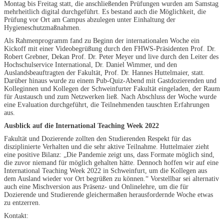
Montag bis Freitag statt, die anschließenden Prüfungen wurden am Samstag
mehrheitlich digital durchgeführt. Es bestand auch die Möglichkeit, die
Prüfung vor Ort am Campus abzulegen unter Einhaltung der
Hygieneschutzmaßnahmen.
Als Rahmenprogramm fand zu Beginn der internationalen Woche ein
Kickoff mit einer Videobegrüßung durch den FHWS-Präsidenten Prof. Dr.
Robert Grebner, Dekan Prof. Dr. Peter Meyer und live durch den Leiter des
Hochschulservice International, Dr. Daniel Wimmer, und den
Auslandsbeauftragten der Fakultät, Prof. Dr. Hannes Huttelmaier, statt.
Darüber hinaus wurde zu einem Pub-Quiz-Abend mit Gastdozierenden und
Kolleginnen und Kollegen der Schweinfurter Fakultät eingeladen, der Raum
für Austausch und zum Netzwerken ließ. Nach Abschluss der Woche wurde
eine Evaluation durchgeführt, die Teilnehmenden tauschten Erfahrungen
aus.
Ausblick auf die International Teaching Week 2022
Fakultät und Dozierende zollten den Studierenden Respekt für das
disziplinierte Verhalten und die sehr aktive Teilnahme. Huttelmaier zieht
eine positive Bilanz: „Die Pandemie zeigt uns, dass Formate möglich sind,
die zuvor niemand für möglich gehalten hätte. Dennoch hoffen wir auf eine
International Teaching Week 2022 in Schweinfurt, um die Kollegen aus
dem Ausland wieder vor Ort begrüßen zu können.“ Vorstellbar sei alternativ
auch eine Mischversion aus Präsenz- und Onlinelehre, um die für
Dozierende und Studierende gleichermaßen herausfordernde Woche etwas
zu entzerren.
Kontakt: