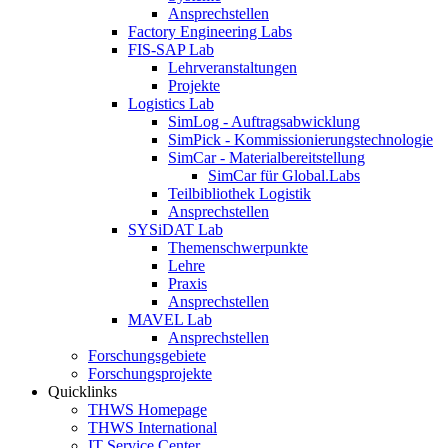
Ansprechstellen
Factory Engineering Labs
FIS-SAP Lab
Lehrveranstaltungen
Projekte
Logistics Lab
SimLog - Auftragsabwicklung
SimPick - Kommissionierungstechnologie
SimCar - Materialbereitstellung
SimCar für Global.Labs
Teilbibliothek Logistik
Ansprechstellen
SYSiDAT Lab
Themenschwerpunkte
Lehre
Praxis
Ansprechstellen
MAVEL Lab
Ansprechstellen
Forschungsgebiete
Forschungsprojekte
Quicklinks
THWS Homepage
THWS International
IT Service Center