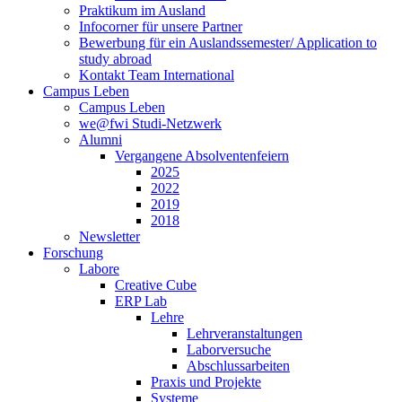
Praktikum im Ausland
Infocorner für unsere Partner
Bewerbung für ein Auslandssemester/ Application to
study abroad
Kontakt Team International
Campus Leben
Campus Leben
we@fwi Studi-Netzwerk
Alumni
Vergangene Absolventenfeiern
2025
2022
2019
2018
Newsletter
Forschung
Labore
Creative Cube
ERP Lab
Lehre
Lehrveranstaltungen
Laborversuche
Abschlussarbeiten
Praxis und Projekte
Systeme