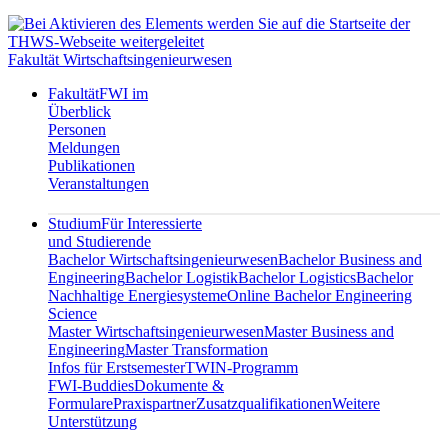
Fakultät Wirtschaftsingenieurwesen
Fakultät
FWI im
Überblick
Personen
Meldungen
Publikationen
Veranstaltungen
Studium
Für Interessierte
und Studierende
Bachelor Wirtschaftsingenieurwesen
Bachelor Business and
Engineering
Bachelor Logistik
Bachelor Logistics
Bachelor
Nachhaltige Energiesysteme
Online Bachelor Engineering
Science
Master Wirtschaftsingenieurwesen
Master Business and
Engineering
Master Transformation
Infos für Erstsemester
TWIN-Programm
FWI-Buddies
Dokumente &
Formulare
Praxispartner
Zusatzqualifikationen
Weitere
Unterstützung