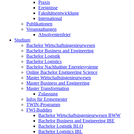
Praxis
Ereignisse
Fakultätsentwicklung
International
Publikationen
Veranstaltungen
Absolventenfeier
Studium
Bachelor Wirtschaftsingenieurwesen
Bachelor Business and Engineering
Bachelor Logistik
Bachelor Logistics
Bachelor Nachhaltige Energiesysteme
Online Bachelor Engineering Science
Master Wirtschaftsingenieurwesen
Master Business and Engineering
Master Transformation
Zulassung
Infos für Erstsemester
TWIN-Programm
FWI-Buddies
Bachelor Wirtschaftsingenieurwesen BWW
Bachelor Business and Engineering IBE
Bachelor Logistik BLO
Bachelor Logistics IBL