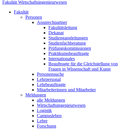
Fakultät Wirtschaftsingenieurwesen
Fakultät
Personen
Ansprechpartner
Fakultätsleitung
Dekanat
Studiengangleitungen
Studienfachberatung
Prüfungskommissionen
Praktikumsbeauftragte
Internationales
Beauftragte für die Gleichstellung von
Frauen in Wissenschaft und Kunst
Personensuche
Lehrpersonal
Lehrbeauftragte
Mitarbeiterinnen und Mitarbeiter
Meldungen
alle Meldungen
Wirtschaftsingenieurwesen
Logistik
Campusleben
Lehre
Forschung