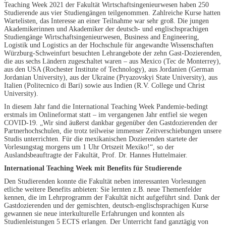
Teaching Week 2021 der Fakultät Wirtschaftsingenieurwesen haben 250
Studierende aus vier Studiengängen teilgenommen. Zahlreiche Kurse hatten
Wartelisten, das Interesse an einer Teilnahme war sehr groß. Die jungen
Akademikerinnen und Akademiker der deutsch- und englischsprachigen
Studiengänge Wirtschaftsingenieurwesen, Business and Engineering,
Logistik und Logistics an der Hochschule für angewandte Wissenschaften
Würzburg-Schweinfurt besuchten Lehrangebote der zehn Gast-Dozierenden,
die aus sechs Ländern zugeschaltet waren – aus Mexico (Tec de Monterrey),
aus den USA (Rochester Institute of Technology), aus Jordanien (German
Jordanian University), aus der Ukraine (Pryazovskyi State University), aus
Italien (Politecnico di Bari) sowie aus Indien (R.V. College und Christ
University).
In diesem Jahr fand die International Teaching Week Pandemie-bedingt
erstmals im Onlineformat statt – im vergangenen Jahr entfiel sie wegen
COVID-19. „Wir sind äußerst dankbar gegenüber den Gastdozierenden der
Partnerhochschulen, die trotz teilweise immenser Zeitverschiebungen unsere
Studis unterrichten. Für die mexikanischen Dozierenden startete der
Vorlesungstag morgens um 1 Uhr Ortszeit Mexiko!“, so der
Auslandsbeauftragte der Fakultät, Prof. Dr. Hannes Huttelmaier.
International Teaching Week mit Benefits für Studierende
Den Studierenden konnte die Fakultät neben interessanten Vorlesungen
etliche weitere Benefits anbieten: Sie lernten z.B. neue Themenfelder
kennen, die im Lehrprogramm der Fakultät nicht aufgeführt sind. Dank der
Gastdozierenden und der gemischten, deutsch-englischsprachigen Kurse
gewannen sie neue interkulturelle Erfahrungen und konnten als
Studienleistungen 5 ECTS erlangen. Der Unterricht fand ganztägig von