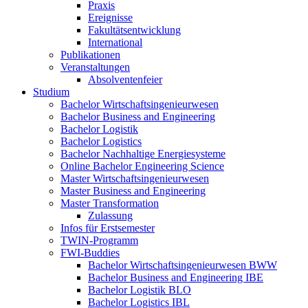
Praxis
Ereignisse
Fakultätsentwicklung
International
Publikationen
Veranstaltungen
Absolventenfeier
Studium
Bachelor Wirtschaftsingenieurwesen
Bachelor Business and Engineering
Bachelor Logistik
Bachelor Logistics
Bachelor Nachhaltige Energiesysteme
Online Bachelor Engineering Science
Master Wirtschaftsingenieurwesen
Master Business and Engineering
Master Transformation
Zulassung
Infos für Erstsemester
TWIN-Programm
FWI-Buddies
Bachelor Wirtschaftsingenieurwesen BWW
Bachelor Business and Engineering IBE
Bachelor Logistik BLO
Bachelor Logistics IBL