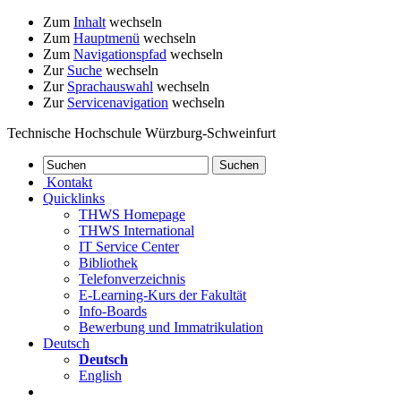
Zum
Inhalt
wechseln
Zum
Hauptmenü
wechseln
Zum
Navigationspfad
wechseln
Zur
Suche
wechseln
Zur
Sprachauswahl
wechseln
Zur
Servicenavigation
wechseln
Technische Hochschule Würzburg-Schweinfurt
Kontakt
Quicklinks
THWS Homepage
THWS International
IT Service Center
Bibliothek
Telefonverzeichnis
E-Learning-Kurs der Fakultät
Info-Boards
Bewerbung und Immatrikulation
Deutsch
Deutsch
English