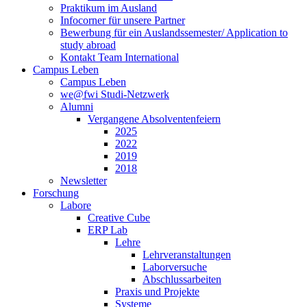
Praktikum im Ausland
Infocorner für unsere Partner
Bewerbung für ein Auslandssemester/ Application to
study abroad
Kontakt Team International
Campus Leben
Campus Leben
we@fwi Studi-Netzwerk
Alumni
Vergangene Absolventenfeiern
2025
2022
2019
2018
Newsletter
Forschung
Labore
Creative Cube
ERP Lab
Lehre
Lehrveranstaltungen
Laborversuche
Abschlussarbeiten
Praxis und Projekte
Systeme