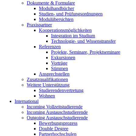
Dokumente & Formulare
Modulhandbücher
Studien- und Prüfungsordnungen
Modulübersichten
Praxispartner
Kooperationsmöglichkeiten
Integration im Studium
Technologie- und Wissenstransfer
Referenzen
Projekte, Seminare, Projektseminare
Exkursionen
Vorträge
Stimmen
Ansprechstellen
Zusatzqualifikationen
Weitere Unterstützung
Studierendenvertretung
Wohnen
International
Incoming Vollzeitstudierende
Incoming Austauschstudierende
Outgoing Austauschstudierende
Bewerbungsprozess
Double Degree
Partnerhochschulen