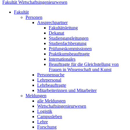
Fakultät Wirtschaftsingenieurwesen
Fakultät
Personen
Ansprechpartner
Fakultätsleitung
Dekanat
Studiengangleitungen
Studienfachberatung
Prüfungskommissionen
Praktikumsbeauftragte
Internationales
Beauftragte für die Gleichstellung von
Frauen in Wissenschaft und Kunst
Personensuche
Lehrpersonal
Lehrbeauftragte
Mitarbeiterinnen und Mitarbeiter
Meldungen
alle Meldungen
Wirtschaftsingenieurwesen
Logistik
Campusleben
Lehre
Forschung