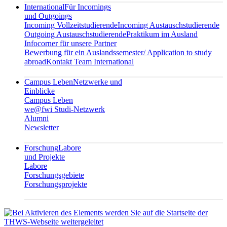
International
Für Incomings
und Outgoings
Incoming Vollzeitstudierende
Incoming Austauschstudierende
Outgoing Austauschstudierende
Praktikum im Ausland
Infocorner für unsere Partner
Bewerbung für ein Auslandssemester/ Application to study
abroad
Kontakt Team International
Campus Leben
Netzwerke und
Einblicke
Campus Leben
we@fwi Studi-Netzwerk
Alumni
Newsletter
Forschung
Labore
und Projekte
Labore
Forschungsgebiete
Forschungsprojekte