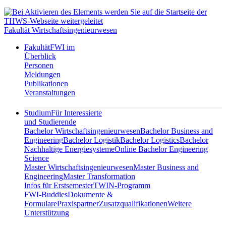
Fakultät Wirtschaftsingenieurwesen
Fakultät
FWI im
Überblick
Personen
Meldungen
Publikationen
Veranstaltungen
Studium
Für Interessierte
und Studierende
Bachelor Wirtschaftsingenieurwesen
Bachelor Business and
Engineering
Bachelor Logistik
Bachelor Logistics
Bachelor
Nachhaltige Energiesysteme
Online Bachelor Engineering
Science
Master Wirtschaftsingenieurwesen
Master Business and
Engineering
Master Transformation
Infos für Erstsemester
TWIN-Programm
FWI-Buddies
Dokumente &
Formulare
Praxispartner
Zusatzqualifikationen
Weitere
Unterstützung