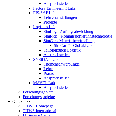
Ansprechstellen
Factory Engineering Labs
FIS-SAP Lab
Lehrveranstaltungen
Projekte
Logistics Lab
SimLog - Auftragsabwicklung
SimPick - Kommissionierungstechnologie
SimCar - Materialbereitstellung
SimCar für Global.Labs
Teilbibliothek Logistik
Ansprechstellen
SYSiDAT Lab
Themenschwerpunkte
Lehre
Praxis
Ansprechstellen
MAVEL Lab
Ansprechstellen
Forschungsgebiete
Forschungsprojekte
Quicklinks
THWS Homepage
THWS International
IT Service Center