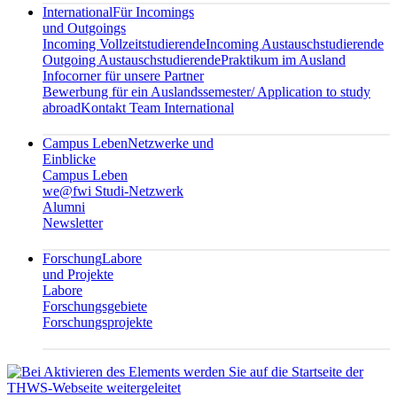
International
Für Incomings
und Outgoings
Incoming Vollzeitstudierende
Incoming Austauschstudierende
Outgoing Austauschstudierende
Praktikum im Ausland
Infocorner für unsere Partner
Bewerbung für ein Auslandssemester/ Application to study
abroad
Kontakt Team International
Campus Leben
Netzwerke und
Einblicke
Campus Leben
we@fwi Studi-Netzwerk
Alumni
Newsletter
Forschung
Labore
und Projekte
Labore
Forschungsgebiete
Forschungsprojekte