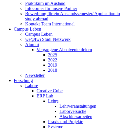
Praktikum im Ausland
Infocorner für unsere Partner
Bewerbung für ein Auslandssemester/ Application to
study abroad
Kontakt Team International
Campus Leben
Campus Leben
we@fwi Studi-Netzwerk
Alumni
Vergangene Absolventenfeiern
2025
2022
2019
2018
Newsletter
Forschung
Labore
Creative Cube
ERP Lab
Lehre
Lehrveranstaltungen
Laborversuche
Abschlussarbeiten
Praxis und Projekte
Systeme