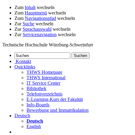
Zum
Inhalt
wechseln
Zum
Hauptmenü
wechseln
Zum
Navigationspfad
wechseln
Zur
Suche
wechseln
Zur
Sprachauswahl
wechseln
Zur
Servicenavigation
wechseln
Technische Hochschule Würzburg-Schweinfurt
Kontakt
Quicklinks
THWS Homepage
THWS International
IT Service Center
Bibliothek
Telefonverzeichnis
E-Learning-Kurs der Fakultät
Info-Boards
Bewerbung und Immatrikulation
Deutsch
Deutsch
English