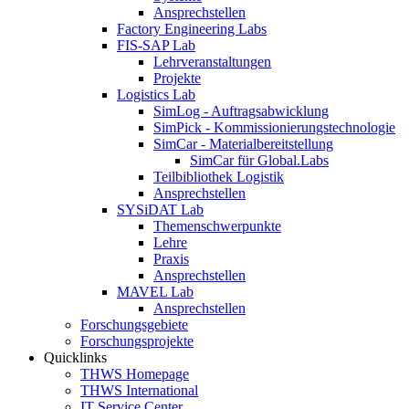
Ansprechstellen
Factory Engineering Labs
FIS-SAP Lab
Lehrveranstaltungen
Projekte
Logistics Lab
SimLog - Auftragsabwicklung
SimPick - Kommissionierungstechnologie
SimCar - Materialbereitstellung
SimCar für Global.Labs
Teilbibliothek Logistik
Ansprechstellen
SYSiDAT Lab
Themenschwerpunkte
Lehre
Praxis
Ansprechstellen
MAVEL Lab
Ansprechstellen
Forschungsgebiete
Forschungsprojekte
Quicklinks
THWS Homepage
THWS International
IT Service Center