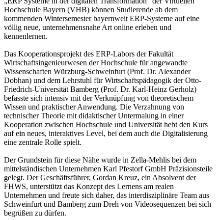
„ERP Systeme in der digitalen Transformation“ der Virtuellen
Hochschule Bayern (VHB) können Studierende ab dem
kommenden Wintersemester bayernweit ERP-Systeme auf eine
völlig neue, unternehmensnahe Art online erleben und
kennenlernen.
Das Kooperationsprojekt des ERP-Labors der Fakultät
Wirtschaftsingenieurwesen der Hochschule für angewandte
Wissenschaften Würzburg-Schweinfurt (Prof. Dr. Alexander
Dobhan) und dem Lehrstuhl für Wirtschaftspädagogik der Otto-
Friedrich-Universität Bamberg (Prof. Dr. Karl-Heinz Gerholz)
befasste sich intensiv mit der Verknüpfung von theoretischem
Wissen und praktischer Anwendung. Die Verzahnung von
technischer Theorie mit didaktischer Untermalung in einer
Kooperation zwischen Hochschule und Universität hebt den Kurs
auf ein neues, interaktives Level, bei dem auch die Digitalisierung
eine zentrale Rolle spielt.
Der Grundstein für diese Nähe wurde in Zella-Mehlis bei dem
mittelständischen Unternehmen Karl Pfestorf GmbH Präzisionsteile
gelegt. Der Geschäftsführer, Gordan Kreuz, ein Absolvent der
FHWS, unterstützt das Konzept des Lernens am realen
Unternehmen und freute sich daher, das interdisziplinäre Team aus
Schweinfurt und Bamberg zum Dreh von Videosequenzen bei sich
begrüßen zu dürfen.