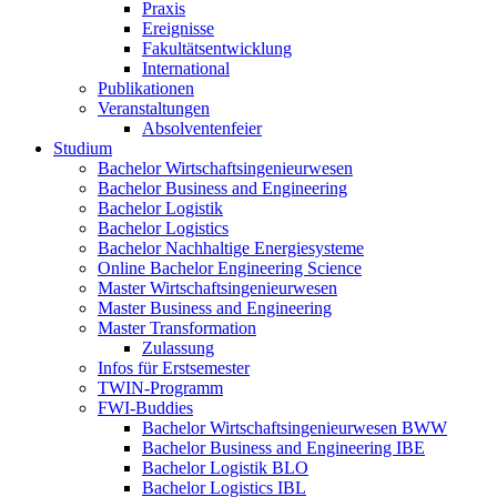
Praxis
Ereignisse
Fakultätsentwicklung
International
Publikationen
Veranstaltungen
Absolventenfeier
Studium
Bachelor Wirtschaftsingenieurwesen
Bachelor Business and Engineering
Bachelor Logistik
Bachelor Logistics
Bachelor Nachhaltige Energiesysteme
Online Bachelor Engineering Science
Master Wirtschaftsingenieurwesen
Master Business and Engineering
Master Transformation
Zulassung
Infos für Erstsemester
TWIN-Programm
FWI-Buddies
Bachelor Wirtschaftsingenieurwesen BWW
Bachelor Business and Engineering IBE
Bachelor Logistik BLO
Bachelor Logistics IBL