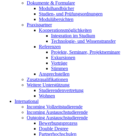
Dokumente & Formulare
Modulhandbücher
Studien- und Prüfungsordnungen
Modulübersichten
Praxispartner
Kooperationsmöglichkeiten
Integration im Studium
Technologie- und Wissenstransfer
Referenzen
Projekte, Seminare, Projektseminare
Exkursionen
Vorträge
Stimmen
Ansprechstellen
Zusatzqualifikationen
Weitere Unterstützung
Studierendenvertretung
Wohnen
International
Incoming Vollzeitstudierende
Incoming Austauschstudierende
Outgoing Austauschstudierende
Bewerbungsprozess
Double Degree
Partnerhochschulen