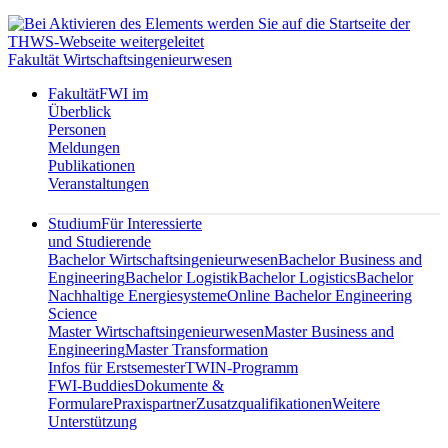
Fakultät Wirtschaftsingenieurwesen
Fakultät
FWI im
Überblick
Personen
Meldungen
Publikationen
Veranstaltungen
Studium
Für Interessierte
und Studierende
Bachelor Wirtschaftsingenieurwesen
Bachelor Business and
Engineering
Bachelor Logistik
Bachelor Logistics
Bachelor
Nachhaltige Energiesysteme
Online Bachelor Engineering
Science
Master Wirtschaftsingenieurwesen
Master Business and
Engineering
Master Transformation
Infos für Erstsemester
TWIN-Programm
FWI-Buddies
Dokumente &
Formulare
Praxispartner
Zusatzqualifikationen
Weitere
Unterstützung