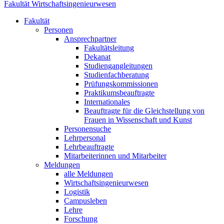
Fakultät Wirtschaftsingenieurwesen
Fakultät
Personen
Ansprechpartner
Fakultätsleitung
Dekanat
Studiengangleitungen
Studienfachberatung
Prüfungskommissionen
Praktikumsbeauftragte
Internationales
Beauftragte für die Gleichstellung von
Frauen in Wissenschaft und Kunst
Personensuche
Lehrpersonal
Lehrbeauftragte
Mitarbeiterinnen und Mitarbeiter
Meldungen
alle Meldungen
Wirtschaftsingenieurwesen
Logistik
Campusleben
Lehre
Forschung