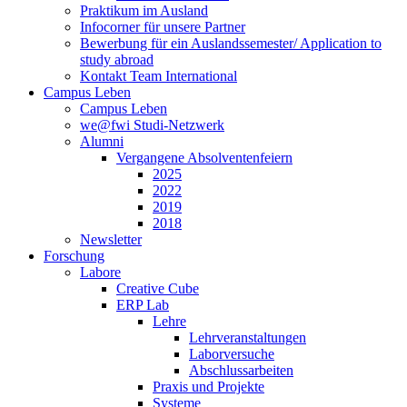
Praktikum im Ausland
Infocorner für unsere Partner
Bewerbung für ein Auslandssemester/ Application to
study abroad
Kontakt Team International
Campus Leben
Campus Leben
we@fwi Studi-Netzwerk
Alumni
Vergangene Absolventenfeiern
2025
2022
2019
2018
Newsletter
Forschung
Labore
Creative Cube
ERP Lab
Lehre
Lehrveranstaltungen
Laborversuche
Abschlussarbeiten
Praxis und Projekte
Systeme