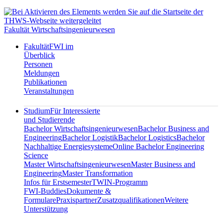
Fakultät Wirtschaftsingenieurwesen
Fakultät
FWI im
Überblick
Personen
Meldungen
Publikationen
Veranstaltungen
Studium
Für Interessierte
und Studierende
Bachelor Wirtschaftsingenieurwesen
Bachelor Business and
Engineering
Bachelor Logistik
Bachelor Logistics
Bachelor
Nachhaltige Energiesysteme
Online Bachelor Engineering
Science
Master Wirtschaftsingenieurwesen
Master Business and
Engineering
Master Transformation
Infos für Erstsemester
TWIN-Programm
FWI-Buddies
Dokumente &
Formulare
Praxispartner
Zusatzqualifikationen
Weitere
Unterstützung