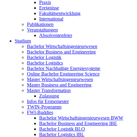
Praxis
Ereignisse
Fakultätsentwicklung
International
Publikationen
Veranstaltungen
Absolventenfeier
Studium
Bachelor Wirtschaftsingenieurwesen
Bachelor Business and Engineering
Bachelor Logistik
Bachelor Logistics
Bachelor Nachhaltige Energiesysteme
Online Bachelor Engineering Science
Master Wirtschaftsingenieurwesen
Master Business and Engineering
Master Transformation
Zulassung
Infos für Erstsemester
TWIN-Programm
FWI-Buddies
Bachelor Wirtschaftsingenieurwesen BWW
Bachelor Business and Engineering IBE
Bachelor Logistik BLO
Bachelor Logistics IBL