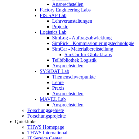
Ansprechstellen
Factory Engineering Labs
FIS-SAP Lab
Lehrveranstaltungen
Projekte
Logistics Lab
SimLog - Auftragsabwicklung
SimPick - Kommissionierungstechnologie
SimCar - Materialbereitstellung
SimCar für Global.Labs
Teilbibliothek Logistik
Ansprechstellen
SYSiDAT Lab
Themenschwerpunkte
Lehre
Praxis
Ansprechstellen
MAVEL Lab
Ansprechstellen
Forschungsgebiete
Forschungsprojekte
Quicklinks
THWS Homepage
THWS International
IT Service Center