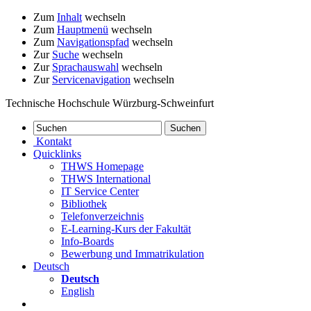
Zum
Inhalt
wechseln
Zum
Hauptmenü
wechseln
Zum
Navigationspfad
wechseln
Zur
Suche
wechseln
Zur
Sprachauswahl
wechseln
Zur
Servicenavigation
wechseln
Technische Hochschule Würzburg-Schweinfurt
Kontakt
Quicklinks
THWS Homepage
THWS International
IT Service Center
Bibliothek
Telefonverzeichnis
E-Learning-Kurs der Fakultät
Info-Boards
Bewerbung und Immatrikulation
Deutsch
Deutsch
English