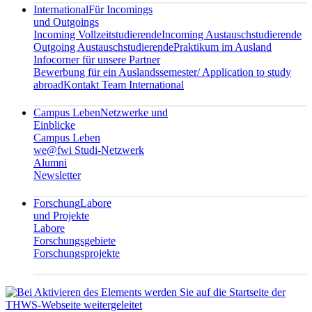
International
Für Incomings
und Outgoings
Incoming Vollzeitstudierende
Incoming Austauschstudierende
Outgoing Austauschstudierende
Praktikum im Ausland
Infocorner für unsere Partner
Bewerbung für ein Auslandssemester/ Application to study
abroad
Kontakt Team International
Campus Leben
Netzwerke und
Einblicke
Campus Leben
we@fwi Studi-Netzwerk
Alumni
Newsletter
Forschung
Labore
und Projekte
Labore
Forschungsgebiete
Forschungsprojekte