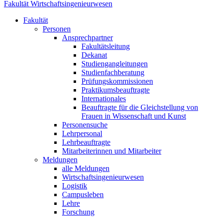
Fakultät Wirtschaftsingenieurwesen
Fakultät
Personen
Ansprechpartner
Fakultätsleitung
Dekanat
Studiengangleitungen
Studienfachberatung
Prüfungskommissionen
Praktikumsbeauftragte
Internationales
Beauftragte für die Gleichstellung von
Frauen in Wissenschaft und Kunst
Personensuche
Lehrpersonal
Lehrbeauftragte
Mitarbeiterinnen und Mitarbeiter
Meldungen
alle Meldungen
Wirtschaftsingenieurwesen
Logistik
Campusleben
Lehre
Forschung