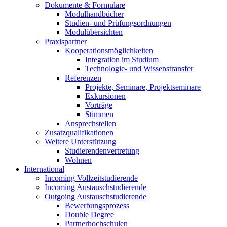
Dokumente & Formulare
Modulhandbücher
Studien- und Prüfungsordnungen
Modulübersichten
Praxispartner
Kooperationsmöglichkeiten
Integration im Studium
Technologie- und Wissenstransfer
Referenzen
Projekte, Seminare, Projektseminare
Exkursionen
Vorträge
Stimmen
Ansprechstellen
Zusatzqualifikationen
Weitere Unterstützung
Studierendenvertretung
Wohnen
International
Incoming Vollzeitstudierende
Incoming Austauschstudierende
Outgoing Austauschstudierende
Bewerbungsprozess
Double Degree
Partnerhochschulen