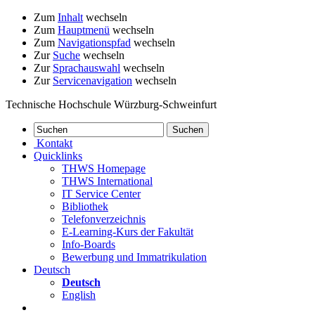
Zum
Inhalt
wechseln
Zum
Hauptmenü
wechseln
Zum
Navigationspfad
wechseln
Zur
Suche
wechseln
Zur
Sprachauswahl
wechseln
Zur
Servicenavigation
wechseln
Technische Hochschule Würzburg-Schweinfurt
Kontakt
Quicklinks
THWS Homepage
THWS International
IT Service Center
Bibliothek
Telefonverzeichnis
E-Learning-Kurs der Fakultät
Info-Boards
Bewerbung und Immatrikulation
Deutsch
Deutsch
English