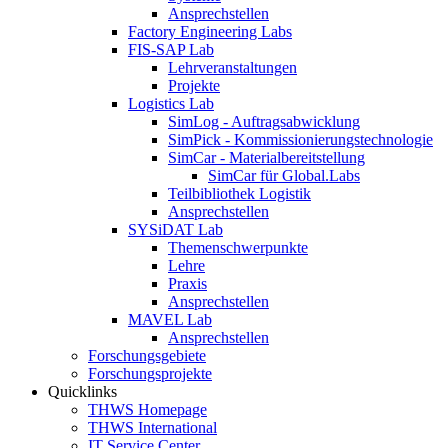
Ansprechstellen
Factory Engineering Labs
FIS-SAP Lab
Lehrveranstaltungen
Projekte
Logistics Lab
SimLog - Auftragsabwicklung
SimPick - Kommissionierungstechnologie
SimCar - Materialbereitstellung
SimCar für Global.Labs
Teilbibliothek Logistik
Ansprechstellen
SYSiDAT Lab
Themenschwerpunkte
Lehre
Praxis
Ansprechstellen
MAVEL Lab
Ansprechstellen
Forschungsgebiete
Forschungsprojekte
Quicklinks
THWS Homepage
THWS International
IT Service Center