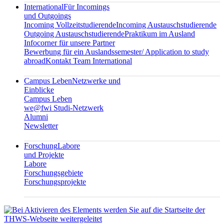
International
Für Incomings
und Outgoings
Incoming Vollzeitstudierende
Incoming Austauschstudierende
Outgoing Austauschstudierende
Praktikum im Ausland
Infocorner für unsere Partner
Bewerbung für ein Auslandssemester/ Application to study
abroad
Kontakt Team International
Campus Leben
Netzwerke und
Einblicke
Campus Leben
we@fwi Studi-Netzwerk
Alumni
Newsletter
Forschung
Labore
und Projekte
Labore
Forschungsgebiete
Forschungsprojekte