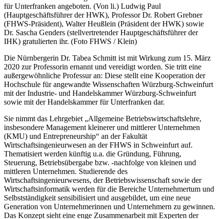
für Unterfranken angeboten. (Von li.) Ludwig Paul
(Hauptgeschäftsführer der HWK), Professor Dr. Robert Grebner
(FHWS-Präsident), Walter Heußlein (Präsident der HWK) sowie
Dr. Sascha Genders (stellvertretender Hauptgeschäftsführer der
IHK) gratulierten ihr. (Foto FHWS / Klein)
Die Nürnbergerin Dr. Tabea Schmitt ist mit Wirkung zum 15. März
2020 zur Professorin ernannt und vereidigt worden. Sie tritt eine
außergewöhnliche Professur an: Diese stellt eine Kooperation der
Hochschule für angewandte Wissenschaften Würzburg-Schweinfurt
mit der Industrie- und Handelskammer Würzburg-Schweinfurt
sowie mit der Handelskammer für Unterfranken dar.
Sie nimmt das Lehrgebiet „Allgemeine Betriebswirtschaftslehre,
insbesondere Management kleinerer und mittlerer Unternehmen
(KMU) und Entrepreneurship“ an der Fakultät
Wirtschaftsingenieurwesen an der FHWS in Schweinfurt auf.
Thematisiert werden künftig u.a. die Gründung, Führung,
Steuerung, Betriebsübergabe bzw. -nachfolge von kleinen und
mittleren Unternehmen. Studierende des
Wirtschaftsingenieurwesens, der Betriebswissenschaft sowie der
Wirtschaftsinformatik werden für die Bereiche Unternehmertum und
Selbstständigkeit sensibilisiert und ausgebildet, um eine neue
Generation von Unternehmerinnen und Unternehmern zu gewinnen.
Das Konzept sieht eine enge Zusammenarbeit mit Experten der