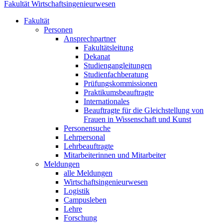
Fakultät Wirtschaftsingenieurwesen
Fakultät
Personen
Ansprechpartner
Fakultätsleitung
Dekanat
Studiengangleitungen
Studienfachberatung
Prüfungskommissionen
Praktikumsbeauftragte
Internationales
Beauftragte für die Gleichstellung von
Frauen in Wissenschaft und Kunst
Personensuche
Lehrpersonal
Lehrbeauftragte
Mitarbeiterinnen und Mitarbeiter
Meldungen
alle Meldungen
Wirtschaftsingenieurwesen
Logistik
Campusleben
Lehre
Forschung