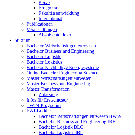
Praxis
Ereignisse
Fakultätsentwicklung
International
Publikationen
Veranstaltungen
Absolventenfeier
Studium
Bachelor Wirtschaftsingenieurwesen
Bachelor Business and Engineering
Bachelor Logistik
Bachelor Logistics
Bachelor Nachhaltige Energiesysteme
Online Bachelor Engineering Science
Master Wirtschaftsingenieurwesen
Master Business and Engineering
Master Transformation
Zulassung
Infos für Erstsemester
TWIN-Programm
FWI-Buddies
Bachelor Wirtschaftsingenieurwesen BWW
Bachelor Business and Engineering IBE
Bachelor Logistik BLO
Bachelor Logistics IBL