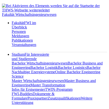
Fakultät Wirtschaftsingenieurwesen
Fakultät
FWI im
Überblick
Personen
Meldungen
Publikationen
Veranstaltungen
Studium
Für Interessierte
und Studierende
Bachelor Wirtschaftsingenieurwesen
Bachelor Business and
Engineering
Bachelor Logistik
Bachelor Logistics
Bachelor
Nachhaltige Energiesysteme
Online Bachelor Engineering
Science
Master Wirtschaftsingenieurwesen
Master Business and
Engineering
Master Transformation
Infos für Erstsemester
TWIN-Programm
FWI-Buddies
Dokumente &
Formulare
Praxispartner
Zusatzqualifikationen
Weitere
Unterstützung