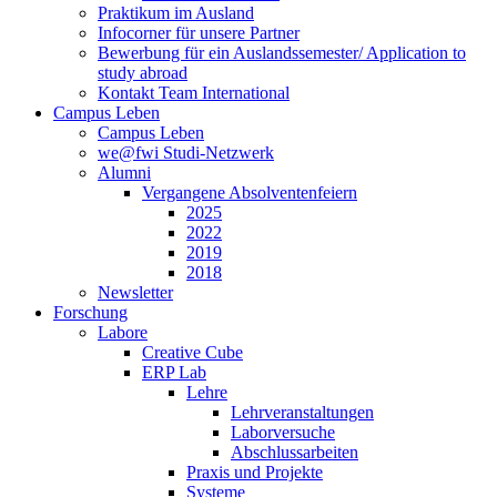
Praktikum im Ausland
Infocorner für unsere Partner
Bewerbung für ein Auslandssemester/ Application to
study abroad
Kontakt Team International
Campus Leben
Campus Leben
we@fwi Studi-Netzwerk
Alumni
Vergangene Absolventenfeiern
2025
2022
2019
2018
Newsletter
Forschung
Labore
Creative Cube
ERP Lab
Lehre
Lehrveranstaltungen
Laborversuche
Abschlussarbeiten
Praxis und Projekte
Systeme