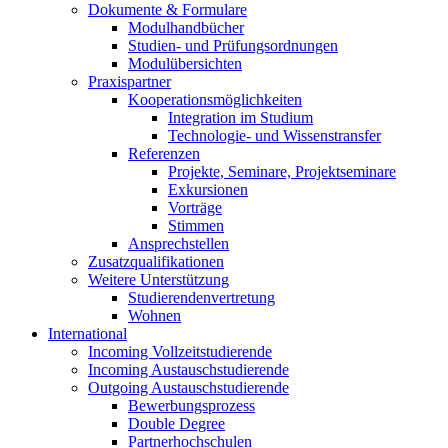
Dokumente & Formulare
Modulhandbücher
Studien- und Prüfungsordnungen
Modulübersichten
Praxispartner
Kooperationsmöglichkeiten
Integration im Studium
Technologie- und Wissenstransfer
Referenzen
Projekte, Seminare, Projektseminare
Exkursionen
Vorträge
Stimmen
Ansprechstellen
Zusatzqualifikationen
Weitere Unterstützung
Studierendenvertretung
Wohnen
International
Incoming Vollzeitstudierende
Incoming Austauschstudierende
Outgoing Austauschstudierende
Bewerbungsprozess
Double Degree
Partnerhochschulen