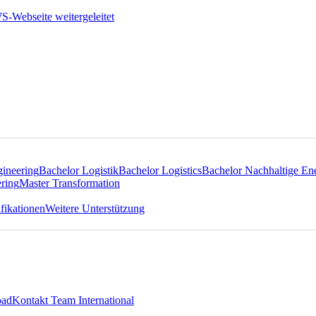
gineering
Bachelor Logistik
Bachelor Logistics
Bachelor Nachhaltige En
ring
Master Transformation
fikationen
Weitere Unterstützung
oad
Kontakt Team International