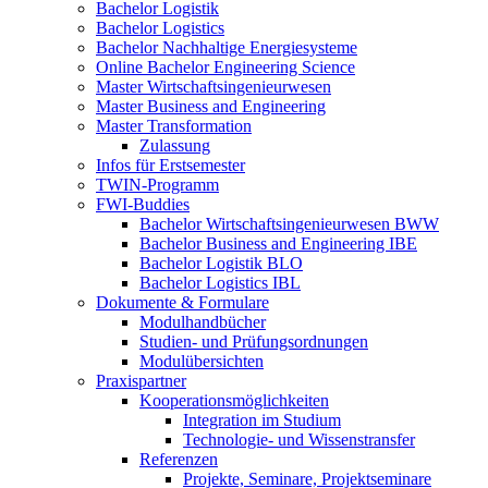
Bachelor Logistik
Bachelor Logistics
Bachelor Nachhaltige Energiesysteme
Online Bachelor Engineering Science
Master Wirtschaftsingenieurwesen
Master Business and Engineering
Master Transformation
Zulassung
Infos für Erstsemester
TWIN-Programm
FWI-Buddies
Bachelor Wirtschaftsingenieurwesen BWW
Bachelor Business and Engineering IBE
Bachelor Logistik BLO
Bachelor Logistics IBL
Dokumente & Formulare
Modulhandbücher
Studien- und Prüfungsordnungen
Modulübersichten
Praxispartner
Kooperationsmöglichkeiten
Integration im Studium
Technologie- und Wissenstransfer
Referenzen
Projekte, Seminare, Projektseminare