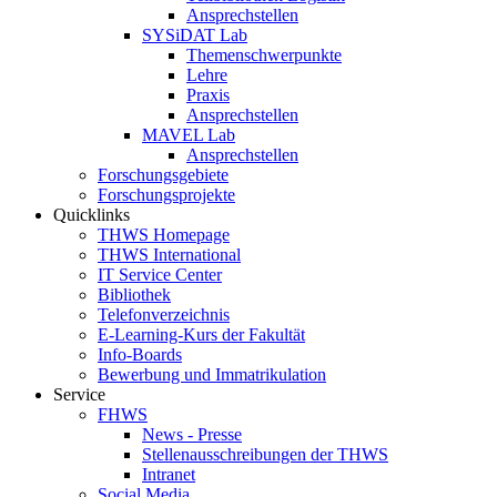
Ansprechstellen
SYSiDAT Lab
Themenschwerpunkte
Lehre
Praxis
Ansprechstellen
MAVEL Lab
Ansprechstellen
Forschungsgebiete
Forschungsprojekte
Quicklinks
THWS Homepage
THWS International
IT Service Center
Bibliothek
Telefonverzeichnis
E-Learning-Kurs der Fakultät
Info-Boards
Bewerbung und Immatrikulation
Service
FHWS
News - Presse
Stellenausschreibungen der THWS
Intranet
Social Media