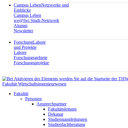
Campus Leben
Netzwerke und
Einblicke
Campus Leben
we@fwi Studi-Netzwerk
Alumni
Newsletter
Forschung
Labore
und Projekte
Labore
Forschungsgebiete
Forschungsprojekte
Fakultät Wirtschaftsingenieurwesen
Fakultät
Personen
Ansprechpartner
Fakultätsleitung
Dekanat
Studiengangleitungen
Studienfachberatung