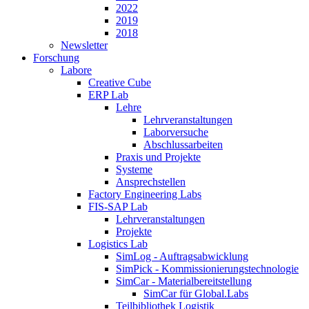
2022
2019
2018
Newsletter
Forschung
Labore
Creative Cube
ERP Lab
Lehre
Lehrveranstaltungen
Laborversuche
Abschlussarbeiten
Praxis und Projekte
Systeme
Ansprechstellen
Factory Engineering Labs
FIS-SAP Lab
Lehrveranstaltungen
Projekte
Logistics Lab
SimLog - Auftragsabwicklung
SimPick - Kommissionierungstechnologie
SimCar - Materialbereitstellung
SimCar für Global.Labs
Teilbibliothek Logistik