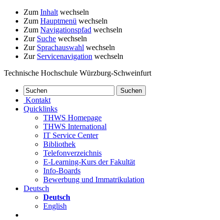
Zum
Inhalt
wechseln
Zum
Hauptmenü
wechseln
Zum
Navigationspfad
wechseln
Zur
Suche
wechseln
Zur
Sprachauswahl
wechseln
Zur
Servicenavigation
wechseln
Technische Hochschule Würzburg-Schweinfurt
Kontakt
Quicklinks
THWS Homepage
THWS International
IT Service Center
Bibliothek
Telefonverzeichnis
E-Learning-Kurs der Fakultät
Info-Boards
Bewerbung und Immatrikulation
Deutsch
Deutsch
English