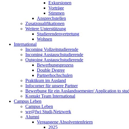
Exkursionen
Vorträge
Stimmen
Ansprechstellen
Zusatzqualifikationen
Weitere Unterstützung
Studierendenvertretung
Wohnen
International
Incoming Vollzeitstudierende
Incoming Austauschstudierende
Outgoing Austauschstudierende
Bewerbungsprozess
Double Degree
Partnerhochschulen
Praktikum im Ausland
Infocorner für unsere Partner
Bewerbung für ein Auslandssemester/ Application to stu
Kontakt Team International
Campus Leben
Campus Leben
we@fwi Studi-Netzwerk
Alumni
Vergangene Absolventenfeiern
2025