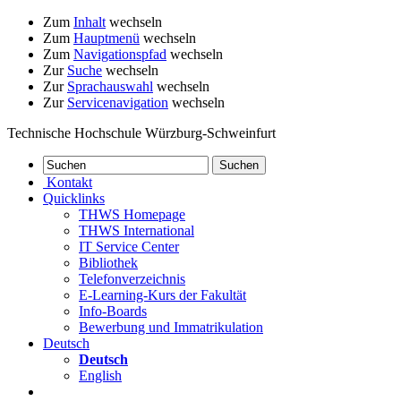
Zum
Inhalt
wechseln
Zum
Hauptmenü
wechseln
Zum
Navigationspfad
wechseln
Zur
Suche
wechseln
Zur
Sprachauswahl
wechseln
Zur
Servicenavigation
wechseln
Technische Hochschule Würzburg-Schweinfurt
Kontakt
Quicklinks
THWS Homepage
THWS International
IT Service Center
Bibliothek
Telefonverzeichnis
E-Learning-Kurs der Fakultät
Info-Boards
Bewerbung und Immatrikulation
Deutsch
Deutsch
English