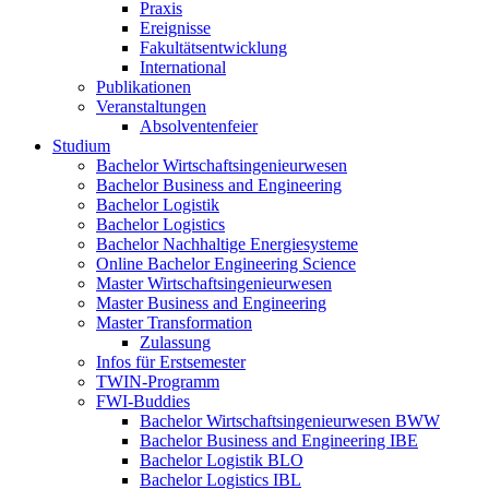
Praxis
Ereignisse
Fakultätsentwicklung
International
Publikationen
Veranstaltungen
Absolventenfeier
Studium
Bachelor Wirtschaftsingenieurwesen
Bachelor Business and Engineering
Bachelor Logistik
Bachelor Logistics
Bachelor Nachhaltige Energiesysteme
Online Bachelor Engineering Science
Master Wirtschaftsingenieurwesen
Master Business and Engineering
Master Transformation
Zulassung
Infos für Erstsemester
TWIN-Programm
FWI-Buddies
Bachelor Wirtschaftsingenieurwesen BWW
Bachelor Business and Engineering IBE
Bachelor Logistik BLO
Bachelor Logistics IBL