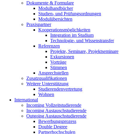
Dokumente & Formulare
Modulhandbücher
Studien- und Prüfungsordnungen
Modulübersichten
Praxispartner
Kooperationsmöglichkeiten
Integration im Studium
Technologie- und Wissenstransfer
Referenzen
Projekte, Seminare, Projektseminare
Exkursionen
Vorträge
Stimmen
Ansprechstellen
Zusatzqualifikationen
Weitere Unterstützung
Studierendenvertretung
Wohnen
International
Incoming Vollzeitstudierende
Incoming Austauschstudierende
Outgoing Austauschstudierende
Bewerbungsprozess
Double Degree
Partnerhochschulen