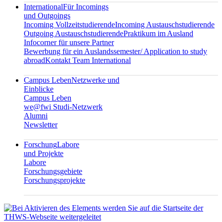
International
Für Incomings
und Outgoings
Incoming Vollzeitstudierende
Incoming Austauschstudierende
Outgoing Austauschstudierende
Praktikum im Ausland
Infocorner für unsere Partner
Bewerbung für ein Auslandssemester/ Application to study
abroad
Kontakt Team International
Campus Leben
Netzwerke und
Einblicke
Campus Leben
we@fwi Studi-Netzwerk
Alumni
Newsletter
Forschung
Labore
und Projekte
Labore
Forschungsgebiete
Forschungsprojekte