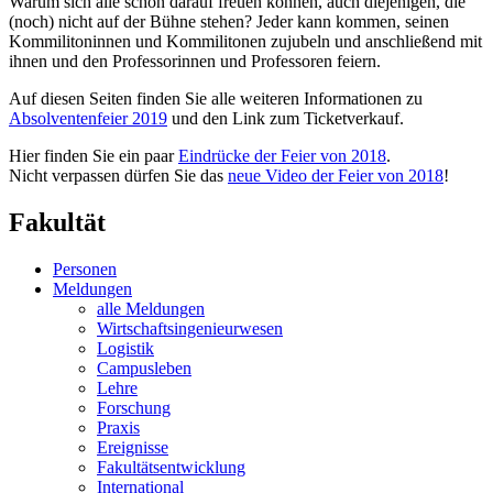
Warum sich alle schon darauf freuen können, auch diejenigen, die
(noch) nicht auf der Bühne stehen? Jeder kann kommen, seinen
Kommilitoninnen und Kommilitonen zujubeln und anschließend mit
ihnen und den Professorinnen und Professoren feiern.
Auf diesen Seiten finden Sie alle weiteren Informationen zu
Absolventenfeier 2019
und den Link zum Ticketverkauf.
Hier finden Sie ein paar
Eindrücke der Feier von 2018
.
Nicht verpassen dürfen Sie das
neue Video der Feier von 2018
!
Fakultät
Personen
Meldungen
alle Meldungen
Wirtschaftsingenieurwesen
Logistik
Campusleben
Lehre
Forschung
Praxis
Ereignisse
Fakultätsentwicklung
International