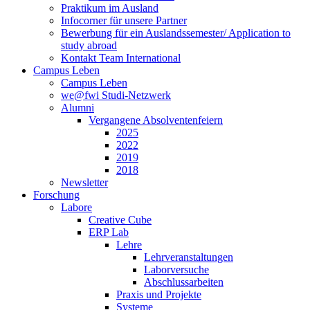
Praktikum im Ausland
Infocorner für unsere Partner
Bewerbung für ein Auslandssemester/ Application to
study abroad
Kontakt Team International
Campus Leben
Campus Leben
we@fwi Studi-Netzwerk
Alumni
Vergangene Absolventenfeiern
2025
2022
2019
2018
Newsletter
Forschung
Labore
Creative Cube
ERP Lab
Lehre
Lehrveranstaltungen
Laborversuche
Abschlussarbeiten
Praxis und Projekte
Systeme