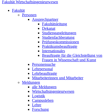
Fakultät Wirtschaftsingenieurwesen
Fakultät
Personen
Ansprechpartner
Fakultätsleitung
Dekanat
Studiengangleitungen
Studienfachberatung
Prüfungskommissionen
Praktikumsbeauftragte
Internationales
Beauftragte für die Gleichstellung von
Frauen in Wissenschaft und Kunst
Personensuche
Lehrpersonal
Lehrbeauftragte
Mitarbeiterinnen und Mitarbeiter
Meldungen
alle Meldungen
Wirtschaftsingenieurwesen
Logistik
Campusleben
Lehre
Forschung