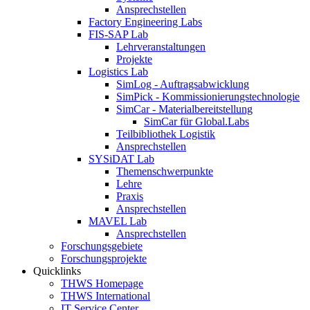
Ansprechstellen
Factory Engineering Labs
FIS-SAP Lab
Lehrveranstaltungen
Projekte
Logistics Lab
SimLog - Auftragsabwicklung
SimPick - Kommissionierungstechnologie
SimCar - Materialbereitstellung
SimCar für Global.Labs
Teilbibliothek Logistik
Ansprechstellen
SYSiDAT Lab
Themenschwerpunkte
Lehre
Praxis
Ansprechstellen
MAVEL Lab
Ansprechstellen
Forschungsgebiete
Forschungsprojekte
Quicklinks
THWS Homepage
THWS International
IT Service Center