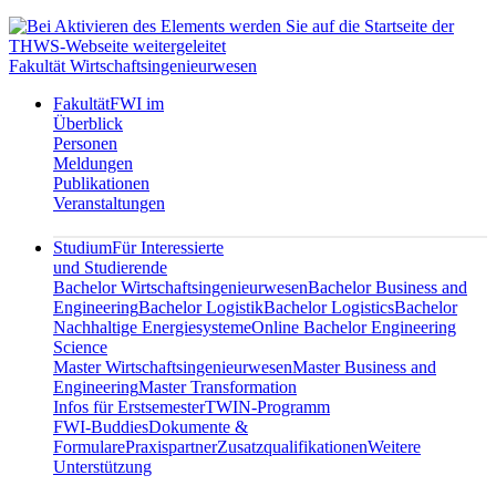
Fakultät Wirtschaftsingenieurwesen
Fakultät
FWI im
Überblick
Personen
Meldungen
Publikationen
Veranstaltungen
Studium
Für Interessierte
und Studierende
Bachelor Wirtschaftsingenieurwesen
Bachelor Business and
Engineering
Bachelor Logistik
Bachelor Logistics
Bachelor
Nachhaltige Energiesysteme
Online Bachelor Engineering
Science
Master Wirtschaftsingenieurwesen
Master Business and
Engineering
Master Transformation
Infos für Erstsemester
TWIN-Programm
FWI-Buddies
Dokumente &
Formulare
Praxispartner
Zusatzqualifikationen
Weitere
Unterstützung