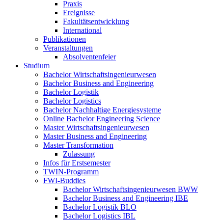
Praxis
Ereignisse
Fakultätsentwicklung
International
Publikationen
Veranstaltungen
Absolventenfeier
Studium
Bachelor Wirtschaftsingenieurwesen
Bachelor Business and Engineering
Bachelor Logistik
Bachelor Logistics
Bachelor Nachhaltige Energiesysteme
Online Bachelor Engineering Science
Master Wirtschaftsingenieurwesen
Master Business and Engineering
Master Transformation
Zulassung
Infos für Erstsemester
TWIN-Programm
FWI-Buddies
Bachelor Wirtschaftsingenieurwesen BWW
Bachelor Business and Engineering IBE
Bachelor Logistik BLO
Bachelor Logistics IBL