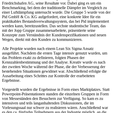
Friedrichshafen AG, seine Resultate vor. Dabei ging es um ein
Benchmarking, bei dem der traditionelle Dämpfer im Vergleich zu
einer Luftdämpfung untersucht wurde. Die Gruppe 5 wurde von der
Pid GmbH & Co. KG aufgefordert, eine konkrete Idee für ein
praktikables Bestandsverwaltungssystem, das bei Pid implementiert
werden kann, bereitzustellen. Das sechste studentische Team, das
mit der Jopp Gruppe zusammenarbeitete, präsentierte seine
Konzepte zum Verständnis der Kundenspezifikationen und neuen
Wegen, direkt mit den Kunden zu kommunizieren.
Alle Projekte wurden nach einem Lean Six Sigma Ansatz
ausgeführt. Nachdem die ersten Tage intensiv genutzt wurden, um
das Problem exakt zu definieren, folgten Phasen der
Kennzahlenbestimmung und der Analyse. Kreativ wurde es nach
der zweiten Woche während der Phase, die der Verbesserung der
bestehenden Situationen gewidmet war. Abschließend erfolgte die
Ausarbeitung eines Schrittes zur Kontrolle der erarbeiteten
Ergebnisse.
Vorgestellt wurden die Ergebnisse in Form eines Marktplatzes. Statt
Powerpoint-Präsentationen standen die einzelnen Gruppen in Form
von Messeständen den Besuchern zur Verfügung. So kam es zu
intensiven und teils langanhaltenden Diskussionen, die im
Vorlesungssaal nur schwer zu realisieren wären. Anschließend war
es den ca. fünfzehn Teilnehmern aus der Industrie möglich, an die