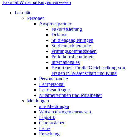
Fakultät Wirtschaftsingenieurwesen
Fakultät
Personen
Ansprechpartner
Fakultätsleitung
Dekanat
Studiengangleitungen
Studienfachberatung
Prüfungskommissionen
Praktikumsbeauftragte
Internationales
Beauftragte für die Gleichstellung von
Frauen in Wissenschaft und Kunst
Personensuche
Lehrpersonal
Lehrbeauftragte
Mitarbeiterinnen und Mitarbeiter
Meldungen
alle Meldungen
Wirtschaftsingenieurwesen
Logistik
Campusleben
Lehre
Forschung