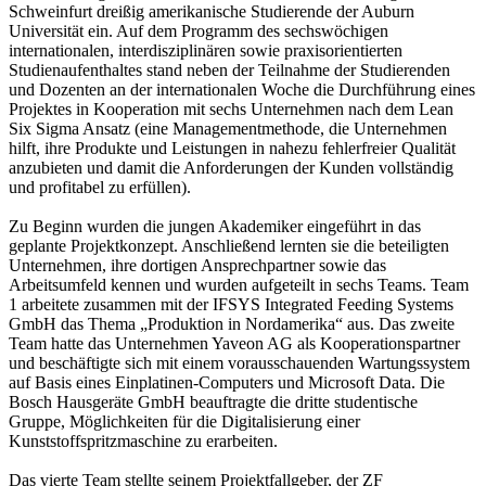
Schweinfurt dreißig amerikanische Studierende der Auburn
Universität ein. Auf dem Programm des sechswöchigen
internationalen, interdisziplinären sowie praxisorientierten
Studienaufenthaltes stand neben der Teilnahme der Studierenden
und Dozenten an der internationalen Woche die Durchführung eines
Projektes in Kooperation mit sechs Unternehmen nach dem Lean
Six Sigma Ansatz (eine Managementmethode, die Unternehmen
hilft, ihre Produkte und Leistungen in nahezu fehlerfreier Qualität
anzubieten und damit die Anforderungen der Kunden vollständig
und profitabel zu erfüllen).
Zu Beginn wurden die jungen Akademiker eingeführt in das
geplante Projektkonzept. Anschließend lernten sie die beteiligten
Unternehmen, ihre dortigen Ansprechpartner sowie das
Arbeitsumfeld kennen und wurden aufgeteilt in sechs Teams. Team
1 arbeitete zusammen mit der IFSYS Integrated Feeding Systems
GmbH das Thema „Produktion in Nordamerika“ aus. Das zweite
Team hatte das Unternehmen Yaveon AG als Kooperationspartner
und beschäftigte sich mit einem vorausschauenden Wartungssystem
auf Basis eines Einplatinen-Computers und Microsoft Data. Die
Bosch Hausgeräte GmbH beauftragte die dritte studentische
Gruppe, Möglichkeiten für die Digitalisierung einer
Kunststoffspritzmaschine zu erarbeiten.
Das vierte Team stellte seinem Projektfallgeber, der ZF