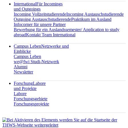
International
Für Incomings
und Outgoings
Incoming Vollzeitstudierende
Incoming Austauschstudierende
Outgoing Austauschstudierende
Praktikum im Ausland
Infocorner für unsere Partner
Bewerbung für ein Auslandssemester/ Application to study
abroad
Kontakt Team International
Campus Leben
Netzwerke und
Einblicke
Campus Leben
we@fwi Studi-Netzwerk
Alumni
Newsletter
Forschung
Labore
und Projekte
Labore
Forschungsgebiete
Forschungsprojekte