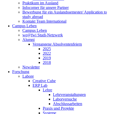
Praktikum im Ausland
Infocorner für unsere Partner
Bewerbung für ein Auslandssemester/ Application to
study abroad
Kontakt Team International
Campus Leben
Campus Leben
we@fwi Studi-Netzwerk
Alumni
Vergangene Absolventenfeiern
2025
2022
2019
2018
Newsletter
Forschung
Labore
Creative Cube
ERP Lab
Lehre
Lehrveranstaltungen
Laborversuche
Abschlussarbeiten
Praxis und Projekte
Systeme