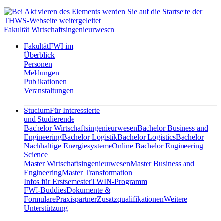
Fakultät Wirtschaftsingenieurwesen
Fakultät
FWI im
Überblick
Personen
Meldungen
Publikationen
Veranstaltungen
Studium
Für Interessierte
und Studierende
Bachelor Wirtschaftsingenieurwesen
Bachelor Business and
Engineering
Bachelor Logistik
Bachelor Logistics
Bachelor
Nachhaltige Energiesysteme
Online Bachelor Engineering
Science
Master Wirtschaftsingenieurwesen
Master Business and
Engineering
Master Transformation
Infos für Erstsemester
TWIN-Programm
FWI-Buddies
Dokumente &
Formulare
Praxispartner
Zusatzqualifikationen
Weitere
Unterstützung