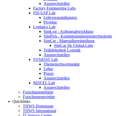
Ansprechstellen
Factory Engineering Labs
FIS-SAP Lab
Lehrveranstaltungen
Projekte
Logistics Lab
SimLog - Auftragsabwicklung
SimPick - Kommissionierungstechnologie
SimCar - Materialbereitstellung
SimCar für Global.Labs
Teilbibliothek Logistik
Ansprechstellen
SYSiDAT Lab
Themenschwerpunkte
Lehre
Praxis
Ansprechstellen
MAVEL Lab
Ansprechstellen
Forschungsgebiete
Forschungsprojekte
Quicklinks
THWS Homepage
THWS International
IT Service Center