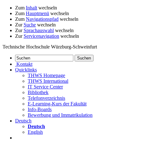
Zum
Inhalt
wechseln
Zum
Hauptmenü
wechseln
Zum
Navigationspfad
wechseln
Zur
Suche
wechseln
Zur
Sprachauswahl
wechseln
Zur
Servicenavigation
wechseln
Technische Hochschule Würzburg-Schweinfurt
Kontakt
Quicklinks
THWS Homepage
THWS International
IT Service Center
Bibliothek
Telefonverzeichnis
E-Learning-Kurs der Fakultät
Info-Boards
Bewerbung und Immatrikulation
Deutsch
Deutsch
English