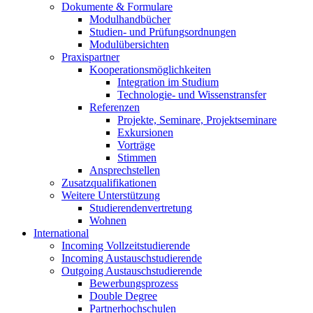
Dokumente & Formulare
Modulhandbücher
Studien- und Prüfungsordnungen
Modulübersichten
Praxispartner
Kooperationsmöglichkeiten
Integration im Studium
Technologie- und Wissenstransfer
Referenzen
Projekte, Seminare, Projektseminare
Exkursionen
Vorträge
Stimmen
Ansprechstellen
Zusatzqualifikationen
Weitere Unterstützung
Studierendenvertretung
Wohnen
International
Incoming Vollzeitstudierende
Incoming Austauschstudierende
Outgoing Austauschstudierende
Bewerbungsprozess
Double Degree
Partnerhochschulen