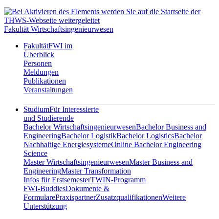
Fakultät Wirtschaftsingenieurwesen
Fakultät
FWI im
Überblick
Personen
Meldungen
Publikationen
Veranstaltungen
Studium
Für Interessierte
und Studierende
Bachelor Wirtschaftsingenieurwesen
Bachelor Business and
Engineering
Bachelor Logistik
Bachelor Logistics
Bachelor
Nachhaltige Energiesysteme
Online Bachelor Engineering
Science
Master Wirtschaftsingenieurwesen
Master Business and
Engineering
Master Transformation
Infos für Erstsemester
TWIN-Programm
FWI-Buddies
Dokumente &
Formulare
Praxispartner
Zusatzqualifikationen
Weitere
Unterstützung