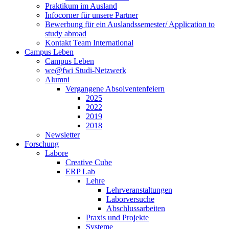
Praktikum im Ausland
Infocorner für unsere Partner
Bewerbung für ein Auslandssemester/ Application to
study abroad
Kontakt Team International
Campus Leben
Campus Leben
we@fwi Studi-Netzwerk
Alumni
Vergangene Absolventenfeiern
2025
2022
2019
2018
Newsletter
Forschung
Labore
Creative Cube
ERP Lab
Lehre
Lehrveranstaltungen
Laborversuche
Abschlussarbeiten
Praxis und Projekte
Systeme