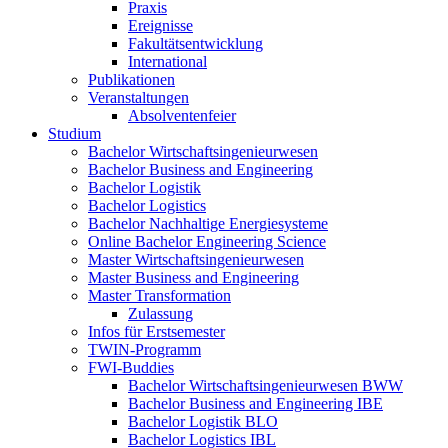
Praxis
Ereignisse
Fakultätsentwicklung
International
Publikationen
Veranstaltungen
Absolventenfeier
Studium
Bachelor Wirtschaftsingenieurwesen
Bachelor Business and Engineering
Bachelor Logistik
Bachelor Logistics
Bachelor Nachhaltige Energiesysteme
Online Bachelor Engineering Science
Master Wirtschaftsingenieurwesen
Master Business and Engineering
Master Transformation
Zulassung
Infos für Erstsemester
TWIN-Programm
FWI-Buddies
Bachelor Wirtschaftsingenieurwesen BWW
Bachelor Business and Engineering IBE
Bachelor Logistik BLO
Bachelor Logistics IBL