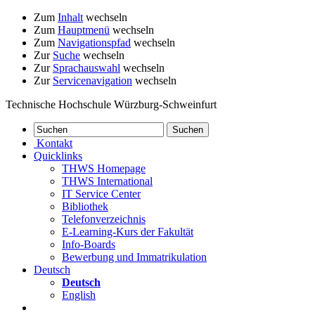
Zum
Inhalt
wechseln
Zum
Hauptmenü
wechseln
Zum
Navigationspfad
wechseln
Zur
Suche
wechseln
Zur
Sprachauswahl
wechseln
Zur
Servicenavigation
wechseln
Technische Hochschule Würzburg-Schweinfurt
Kontakt
Quicklinks
THWS Homepage
THWS International
IT Service Center
Bibliothek
Telefonverzeichnis
E-Learning-Kurs der Fakultät
Info-Boards
Bewerbung und Immatrikulation
Deutsch
Deutsch
English