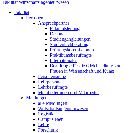
Fakultät Wirtschaftsingenieurwesen
Fakultät
Personen
Ansprechpartner
Fakultätsleitung
Dekanat
Studiengangleitungen
Studienfachberatung
Prüfungskommissionen
Praktikumsbeauftragte
Internationales
Beauftragte für die Gleichstellung von
Frauen in Wissenschaft und Kunst
Personensuche
Lehrpersonal
Lehrbeauftragte
Mitarbeiterinnen und Mitarbeiter
Meldungen
alle Meldungen
Wirtschaftsingenieurwesen
Logistik
Campusleben
Lehre
Forschung