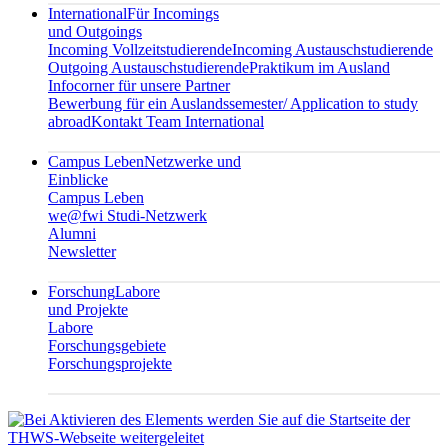
International
Für Incomings
und Outgoings
Incoming Vollzeitstudierende
Incoming Austauschstudierende
Outgoing Austauschstudierende
Praktikum im Ausland
Infocorner für unsere Partner
Bewerbung für ein Auslandssemester/ Application to study
abroad
Kontakt Team International
Campus Leben
Netzwerke und
Einblicke
Campus Leben
we@fwi Studi-Netzwerk
Alumni
Newsletter
Forschung
Labore
und Projekte
Labore
Forschungsgebiete
Forschungsprojekte