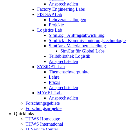
Ansprechstellen
Factory Engineering Labs
FIS-SAP Lab
Lehrveranstaltungen
Projekte
Logistics Lab
SimLog - Auftragsabwicklung
SimPick - Kommissionierungstechnologie
SimCar - Materialbereitstellung
SimCar für Global.Labs
Teilbibliothek Logistik
Ansprechstellen
SYSiDAT Lab
Themenschwerpunkte
Lehre
Praxis
Ansprechstellen
MAVEL Lab
Ansprechstellen
Forschungsgebiete
Forschungsprojekte
Quicklinks
THWS Homepage
THWS International
IT Service Center