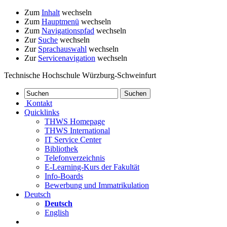
Zum
Inhalt
wechseln
Zum
Hauptmenü
wechseln
Zum
Navigationspfad
wechseln
Zur
Suche
wechseln
Zur
Sprachauswahl
wechseln
Zur
Servicenavigation
wechseln
Technische Hochschule Würzburg-Schweinfurt
Kontakt
Quicklinks
THWS Homepage
THWS International
IT Service Center
Bibliothek
Telefonverzeichnis
E-Learning-Kurs der Fakultät
Info-Boards
Bewerbung und Immatrikulation
Deutsch
Deutsch
English