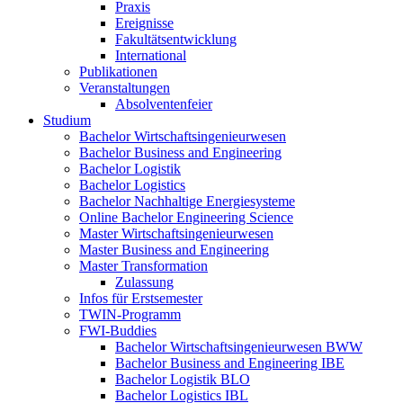
Praxis
Ereignisse
Fakultätsentwicklung
International
Publikationen
Veranstaltungen
Absolventenfeier
Studium
Bachelor Wirtschaftsingenieurwesen
Bachelor Business and Engineering
Bachelor Logistik
Bachelor Logistics
Bachelor Nachhaltige Energiesysteme
Online Bachelor Engineering Science
Master Wirtschaftsingenieurwesen
Master Business and Engineering
Master Transformation
Zulassung
Infos für Erstsemester
TWIN-Programm
FWI-Buddies
Bachelor Wirtschaftsingenieurwesen BWW
Bachelor Business and Engineering IBE
Bachelor Logistik BLO
Bachelor Logistics IBL