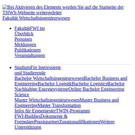
Fakultät Wirtschaftsingenieurwesen
Fakultät
FWI im
Überblick
Personen
Meldungen
Publikationen
Veranstaltungen
Studium
Für Interessierte
und Studierende
Bachelor Wirtschaftsingenieurwesen
Bachelor Business and
Engineering
Bachelor Logistik
Bachelor Logistics
Bachelor
Nachhaltige Energiesysteme
Online Bachelor Engineering
Science
Master Wirtschaftsingenieurwesen
Master Business and
Engineering
Master Transformation
Infos für Erstsemester
TWIN-Programm
FWI-Buddies
Dokumente &
Formulare
Praxispartner
Zusatzqualifikationen
Weitere
Unterstützung