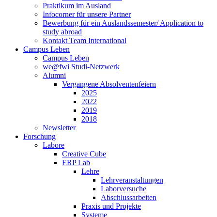
Praktikum im Ausland
Infocorner für unsere Partner
Bewerbung für ein Auslandssemester/ Application to
study abroad
Kontakt Team International
Campus Leben
Campus Leben
we@fwi Studi-Netzwerk
Alumni
Vergangene Absolventenfeiern
2025
2022
2019
2018
Newsletter
Forschung
Labore
Creative Cube
ERP Lab
Lehre
Lehrveranstaltungen
Laborversuche
Abschlussarbeiten
Praxis und Projekte
Systeme