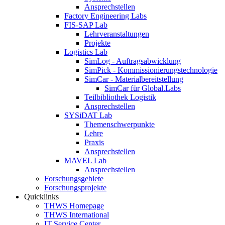
Ansprechstellen
Factory Engineering Labs
FIS-SAP Lab
Lehrveranstaltungen
Projekte
Logistics Lab
SimLog - Auftragsabwicklung
SimPick - Kommissionierungstechnologie
SimCar - Materialbereitstellung
SimCar für Global.Labs
Teilbibliothek Logistik
Ansprechstellen
SYSiDAT Lab
Themenschwerpunkte
Lehre
Praxis
Ansprechstellen
MAVEL Lab
Ansprechstellen
Forschungsgebiete
Forschungsprojekte
Quicklinks
THWS Homepage
THWS International
IT Service Center