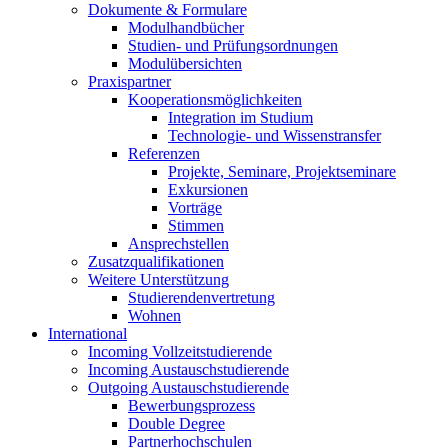
Dokumente & Formulare
Modulhandbücher
Studien- und Prüfungsordnungen
Modulübersichten
Praxispartner
Kooperationsmöglichkeiten
Integration im Studium
Technologie- und Wissenstransfer
Referenzen
Projekte, Seminare, Projektseminare
Exkursionen
Vorträge
Stimmen
Ansprechstellen
Zusatzqualifikationen
Weitere Unterstützung
Studierendenvertretung
Wohnen
International
Incoming Vollzeitstudierende
Incoming Austauschstudierende
Outgoing Austauschstudierende
Bewerbungsprozess
Double Degree
Partnerhochschulen