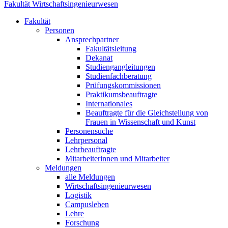
Fakultät Wirtschaftsingenieurwesen
Fakultät
Personen
Ansprechpartner
Fakultätsleitung
Dekanat
Studiengangleitungen
Studienfachberatung
Prüfungskommissionen
Praktikumsbeauftragte
Internationales
Beauftragte für die Gleichstellung von
Frauen in Wissenschaft und Kunst
Personensuche
Lehrpersonal
Lehrbeauftragte
Mitarbeiterinnen und Mitarbeiter
Meldungen
alle Meldungen
Wirtschaftsingenieurwesen
Logistik
Campusleben
Lehre
Forschung