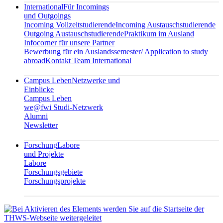
International
Für Incomings
und Outgoings
Incoming Vollzeitstudierende
Incoming Austauschstudierende
Outgoing Austauschstudierende
Praktikum im Ausland
Infocorner für unsere Partner
Bewerbung für ein Auslandssemester/ Application to study
abroad
Kontakt Team International
Campus Leben
Netzwerke und
Einblicke
Campus Leben
we@fwi Studi-Netzwerk
Alumni
Newsletter
Forschung
Labore
und Projekte
Labore
Forschungsgebiete
Forschungsprojekte