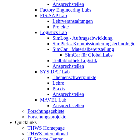
Ansprechstellen
Factory Engineering Labs
FIS-SAP Lab
Lehrveranstaltungen
Projekte
Logistics Lab
SimLog - Auftragsabwicklung
SimPick - Kommissionierungstechnologie
SimCar - Materialbereitstellung
SimCar für Global.Labs
Teilbibliothek Logistik
Ansprechstellen
SYSiDAT Lab
Themenschwerpunkte
Lehre
Praxis
Ansprechstellen
MAVEL Lab
Ansprechstellen
Forschungsgebiete
Forschungsprojekte
Quicklinks
THWS Homepage
THWS International
IT Service Center