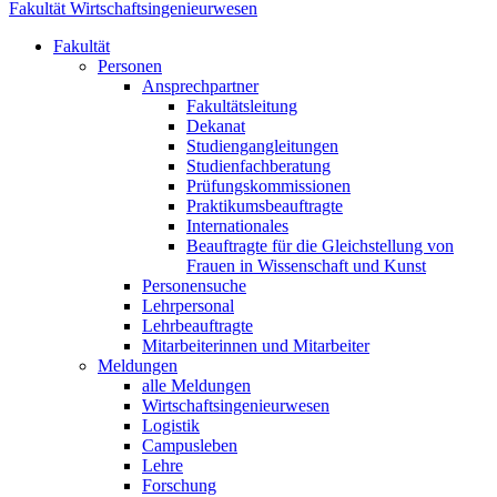
Fakultät Wirtschaftsingenieurwesen
Fakultät
Personen
Ansprechpartner
Fakultätsleitung
Dekanat
Studiengangleitungen
Studienfachberatung
Prüfungskommissionen
Praktikumsbeauftragte
Internationales
Beauftragte für die Gleichstellung von
Frauen in Wissenschaft und Kunst
Personensuche
Lehrpersonal
Lehrbeauftragte
Mitarbeiterinnen und Mitarbeiter
Meldungen
alle Meldungen
Wirtschaftsingenieurwesen
Logistik
Campusleben
Lehre
Forschung