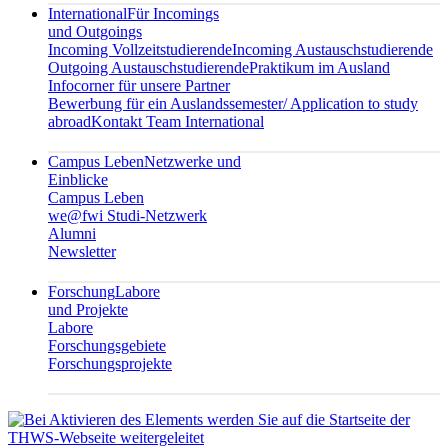
International
Für Incomings
und Outgoings
Incoming Vollzeitstudierende
Incoming Austauschstudierende
Outgoing Austauschstudierende
Praktikum im Ausland
Infocorner für unsere Partner
Bewerbung für ein Auslandssemester/ Application to study
abroad
Kontakt Team International
Campus Leben
Netzwerke und
Einblicke
Campus Leben
we@fwi Studi-Netzwerk
Alumni
Newsletter
Forschung
Labore
und Projekte
Labore
Forschungsgebiete
Forschungsprojekte