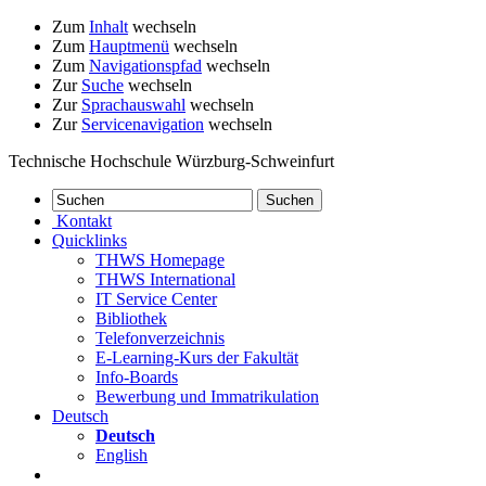
Zum
Inhalt
wechseln
Zum
Hauptmenü
wechseln
Zum
Navigationspfad
wechseln
Zur
Suche
wechseln
Zur
Sprachauswahl
wechseln
Zur
Servicenavigation
wechseln
Technische Hochschule Würzburg-Schweinfurt
Kontakt
Quicklinks
THWS Homepage
THWS International
IT Service Center
Bibliothek
Telefonverzeichnis
E-Learning-Kurs der Fakultät
Info-Boards
Bewerbung und Immatrikulation
Deutsch
Deutsch
English