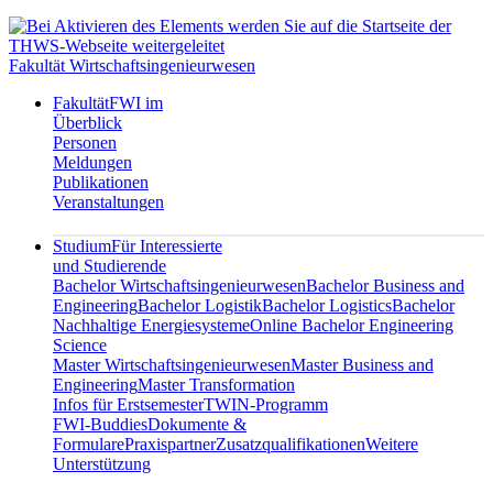
Fakultät Wirtschaftsingenieurwesen
Fakultät
FWI im
Überblick
Personen
Meldungen
Publikationen
Veranstaltungen
Studium
Für Interessierte
und Studierende
Bachelor Wirtschaftsingenieurwesen
Bachelor Business and
Engineering
Bachelor Logistik
Bachelor Logistics
Bachelor
Nachhaltige Energiesysteme
Online Bachelor Engineering
Science
Master Wirtschaftsingenieurwesen
Master Business and
Engineering
Master Transformation
Infos für Erstsemester
TWIN-Programm
FWI-Buddies
Dokumente &
Formulare
Praxispartner
Zusatzqualifikationen
Weitere
Unterstützung