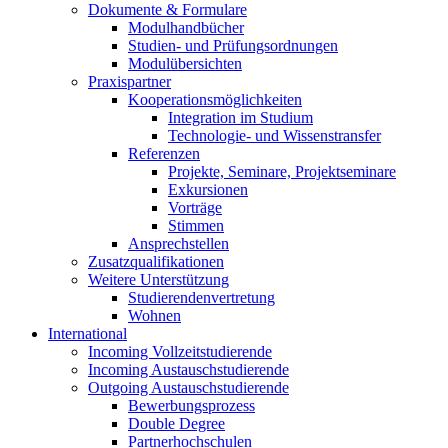
Dokumente & Formulare
Modulhandbücher
Studien- und Prüfungsordnungen
Modulübersichten
Praxispartner
Kooperationsmöglichkeiten
Integration im Studium
Technologie- und Wissenstransfer
Referenzen
Projekte, Seminare, Projektseminare
Exkursionen
Vorträge
Stimmen
Ansprechstellen
Zusatzqualifikationen
Weitere Unterstützung
Studierendenvertretung
Wohnen
International
Incoming Vollzeitstudierende
Incoming Austauschstudierende
Outgoing Austauschstudierende
Bewerbungsprozess
Double Degree
Partnerhochschulen