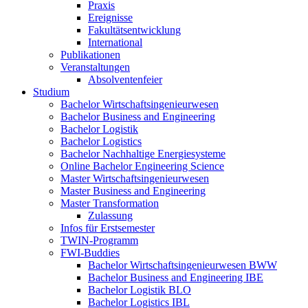
Praxis
Ereignisse
Fakultätsentwicklung
International
Publikationen
Veranstaltungen
Absolventenfeier
Studium
Bachelor Wirtschaftsingenieurwesen
Bachelor Business and Engineering
Bachelor Logistik
Bachelor Logistics
Bachelor Nachhaltige Energiesysteme
Online Bachelor Engineering Science
Master Wirtschaftsingenieurwesen
Master Business and Engineering
Master Transformation
Zulassung
Infos für Erstsemester
TWIN-Programm
FWI-Buddies
Bachelor Wirtschaftsingenieurwesen BWW
Bachelor Business and Engineering IBE
Bachelor Logistik BLO
Bachelor Logistics IBL