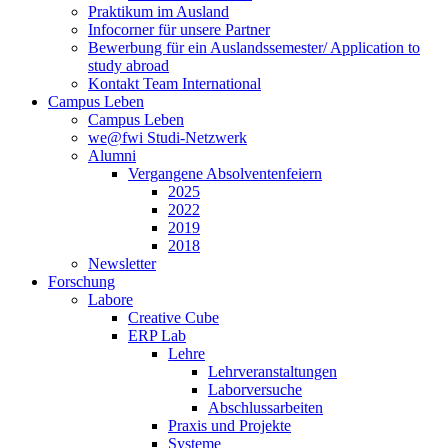
Praktikum im Ausland
Infocorner für unsere Partner
Bewerbung für ein Auslandssemester/ Application to
study abroad
Kontakt Team International
Campus Leben
Campus Leben
we@fwi Studi-Netzwerk
Alumni
Vergangene Absolventenfeiern
2025
2022
2019
2018
Newsletter
Forschung
Labore
Creative Cube
ERP Lab
Lehre
Lehrveranstaltungen
Laborversuche
Abschlussarbeiten
Praxis und Projekte
Systeme