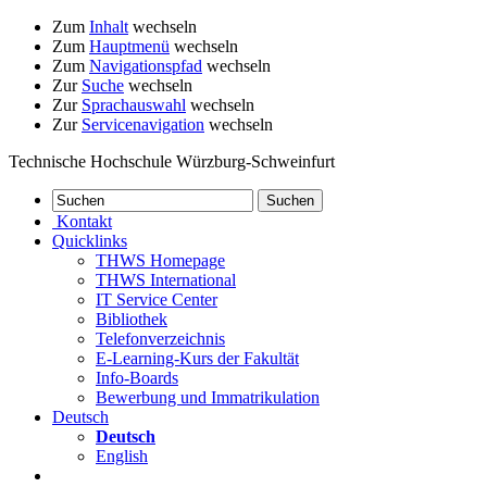
Zum
Inhalt
wechseln
Zum
Hauptmenü
wechseln
Zum
Navigationspfad
wechseln
Zur
Suche
wechseln
Zur
Sprachauswahl
wechseln
Zur
Servicenavigation
wechseln
Technische Hochschule Würzburg-Schweinfurt
Kontakt
Quicklinks
THWS Homepage
THWS International
IT Service Center
Bibliothek
Telefonverzeichnis
E-Learning-Kurs der Fakultät
Info-Boards
Bewerbung und Immatrikulation
Deutsch
Deutsch
English