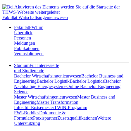
Fakultät Wirtschaftsingenieurwesen
Fakultät
FWI im
Überblick
Personen
Meldungen
Publikationen
Veranstaltungen
Studium
Für Interessierte
und Studierende
Bachelor Wirtschaftsingenieurwesen
Bachelor Business and
Engineering
Bachelor Logistik
Bachelor Logistics
Bachelor
Nachhaltige Energiesysteme
Online Bachelor Engineering
Science
Master Wirtschaftsingenieurwesen
Master Business and
Engineering
Master Transformation
Infos für Erstsemester
TWIN-Programm
FWI-Buddies
Dokumente &
Formulare
Praxispartner
Zusatzqualifikationen
Weitere
Unterstützung