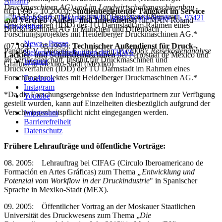
Anfahrt
Druckmaschinen AG) und im Landwirtschaftsmaschinenbau
(03.1996 – 10.2003):
Studienbegleitende Tätigkeit im Service
(CLAAS KGaA mbH)
, Institut für Druckmaschinen und
und Vertrieb (Außen- und Innendienst)
für MAN Roland
Druckverfahren (IDD) der TU Darmstadt im Rahmen eines
Druckmaschinen AG in München und Offenbach
Forschungsprojektes mit Heidelberger Druckmaschinen AG.*
News - Presse
(07.1991 – 08.1995):
Technischer Außendienst für Druck-,
Panshef, V., Dörsam, E. und Glenn, P. (2008):
Reisekostenanalyse
Stellenausschreibungen der THWS
Lackier- und Schneidemaschinen
bei Ferrostaal de Mexico und
im Servicegeschäft
, Institut für Druckmaschinen und
Intranet
Grafinal in Mexiko-Stadt (Mexiko)
Druckverfahren (IDD) der TU Darmstadt im Rahmen eines
Forschungsprojektes mit Heidelberger Druckmaschinen AG.*
Facebook
Instagram
*Da die Forschungsergebnisse den Industriepartnern zur Verfügung
Youtube
gestellt wurden, kann auf Einzelheiten diesbezüglich aufgrund der
Verschwiegenheitspflicht nicht eingegangen werden.
Impressum
Barrierefreiheit
Datenschutz
Frühere Lehraufträge und öffentliche Vorträge:
08. 2005: Lehrauftrag bei CIFAG (Circulo Iberoamericano de
Formación en Artes Gráficas) zum Thema
„Entwicklung und
Potenzial vom Workflow in der Druckindustrie
" in Spanischer
Sprache in Mexiko-Stadt (MEX).
09. 2005: Öffentlicher Vortrag an der Moskauer Staatlichen
Universität des Druckwesens zum Thema „
Die