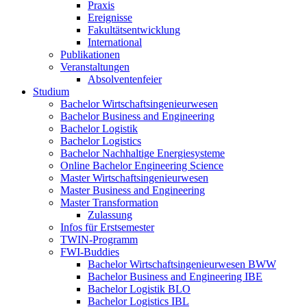
Praxis
Ereignisse
Fakultätsentwicklung
International
Publikationen
Veranstaltungen
Absolventenfeier
Studium
Bachelor Wirtschaftsingenieurwesen
Bachelor Business and Engineering
Bachelor Logistik
Bachelor Logistics
Bachelor Nachhaltige Energiesysteme
Online Bachelor Engineering Science
Master Wirtschaftsingenieurwesen
Master Business and Engineering
Master Transformation
Zulassung
Infos für Erstsemester
TWIN-Programm
FWI-Buddies
Bachelor Wirtschaftsingenieurwesen BWW
Bachelor Business and Engineering IBE
Bachelor Logistik BLO
Bachelor Logistics IBL