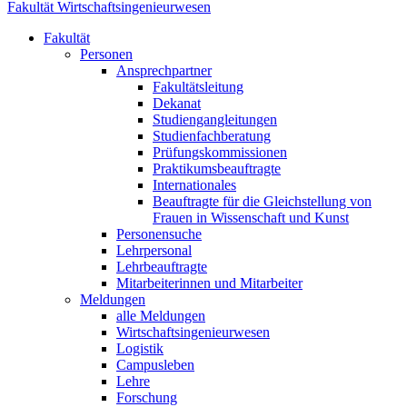
Fakultät Wirtschaftsingenieurwesen
Fakultät
Personen
Ansprechpartner
Fakultätsleitung
Dekanat
Studiengangleitungen
Studienfachberatung
Prüfungskommissionen
Praktikumsbeauftragte
Internationales
Beauftragte für die Gleichstellung von
Frauen in Wissenschaft und Kunst
Personensuche
Lehrpersonal
Lehrbeauftragte
Mitarbeiterinnen und Mitarbeiter
Meldungen
alle Meldungen
Wirtschaftsingenieurwesen
Logistik
Campusleben
Lehre
Forschung