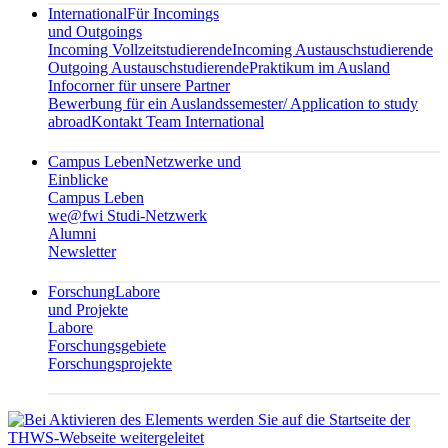
International
Für Incomings
und Outgoings
Incoming Vollzeitstudierende
Incoming Austauschstudierende
Outgoing Austauschstudierende
Praktikum im Ausland
Infocorner für unsere Partner
Bewerbung für ein Auslandssemester/ Application to study
abroad
Kontakt Team International
Campus Leben
Netzwerke und
Einblicke
Campus Leben
we@fwi Studi-Netzwerk
Alumni
Newsletter
Forschung
Labore
und Projekte
Labore
Forschungsgebiete
Forschungsprojekte