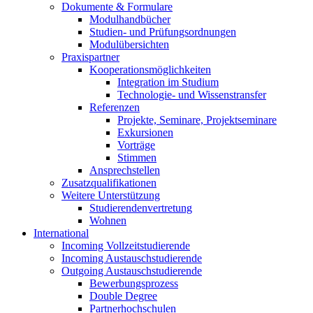
Dokumente & Formulare
Modulhandbücher
Studien- und Prüfungsordnungen
Modulübersichten
Praxispartner
Kooperationsmöglichkeiten
Integration im Studium
Technologie- und Wissenstransfer
Referenzen
Projekte, Seminare, Projektseminare
Exkursionen
Vorträge
Stimmen
Ansprechstellen
Zusatzqualifikationen
Weitere Unterstützung
Studierendenvertretung
Wohnen
International
Incoming Vollzeitstudierende
Incoming Austauschstudierende
Outgoing Austauschstudierende
Bewerbungsprozess
Double Degree
Partnerhochschulen