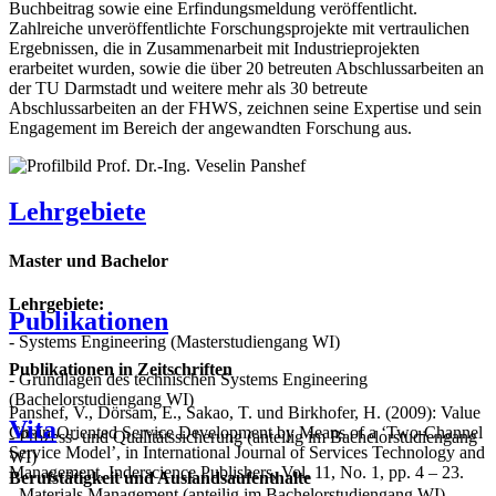
Buchbeitrag sowie eine Erfindungsmeldung veröffentlicht.
Zahlreiche unveröffentlichte Forschungsprojekte mit vertraulichen
Ergebnissen, die in Zusammenarbeit mit Industrieprojekten
erarbeitet wurden, sowie die über 20 betreuten Abschlussarbeiten an
der TU Darmstadt und weitere mehr als 30 betreute
Abschlussarbeiten an der FHWS, zeichnen seine Expertise und sein
Engagement im Bereich der angewandten Forschung aus.
Lehrgebiete
Master und Bachelor
Lehrgebiete:
Publikationen
- Systems Engineering (Masterstudiengang WI)
Publikationen in Zeitschriften
- Grundlagen des technischen Systems Engineering
(Bachelorstudiengang WI)
Panshef, V., Dörsam, E., Sakao, T. und Birkhofer, H. (2009): Value
Vita
Chain-Oriented Service Development by Means of a ‘Two-Channel
- Prozess- und Qualitätssicherung (anteilig im Bachelorstudiengang
Service Model’, in International Journal of Services Technology and
WI)
Management, Inderscience Publishers, Vol. 11, No. 1, pp. 4 – 23.
Berufstätigkeit und Auslandsaufenthalte
- Materials Management (anteilig im Bachelorstudiengang WI)