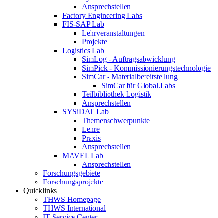
Ansprechstellen
Factory Engineering Labs
FIS-SAP Lab
Lehrveranstaltungen
Projekte
Logistics Lab
SimLog - Auftragsabwicklung
SimPick - Kommissionierungstechnologie
SimCar - Materialbereitstellung
SimCar für Global.Labs
Teilbibliothek Logistik
Ansprechstellen
SYSiDAT Lab
Themenschwerpunkte
Lehre
Praxis
Ansprechstellen
MAVEL Lab
Ansprechstellen
Forschungsgebiete
Forschungsprojekte
Quicklinks
THWS Homepage
THWS International
IT Service Center