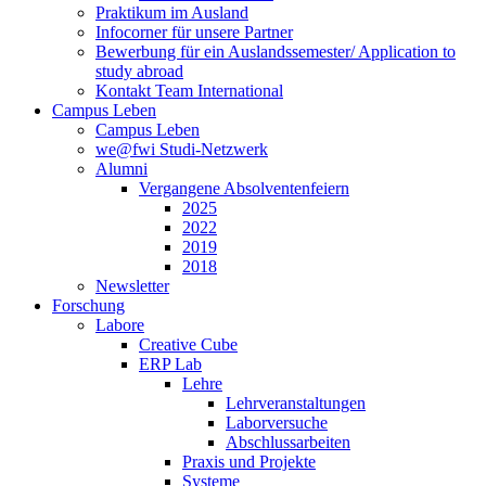
Praktikum im Ausland
Infocorner für unsere Partner
Bewerbung für ein Auslandssemester/ Application to
study abroad
Kontakt Team International
Campus Leben
Campus Leben
we@fwi Studi-Netzwerk
Alumni
Vergangene Absolventenfeiern
2025
2022
2019
2018
Newsletter
Forschung
Labore
Creative Cube
ERP Lab
Lehre
Lehrveranstaltungen
Laborversuche
Abschlussarbeiten
Praxis und Projekte
Systeme