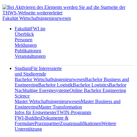
Fakultät Wirtschaftsingenieurwesen
Fakultät
FWI im
Überblick
Personen
Meldungen
Publikationen
Veranstaltungen
Studium
Für Interessierte
und Studierende
Bachelor Wirtschaftsingenieurwesen
Bachelor Business and
Engineering
Bachelor Logistik
Bachelor Logistics
Bachelor
Nachhaltige Energiesysteme
Online Bachelor Engineering
Science
Master Wirtschaftsingenieurwesen
Master Business and
Engineering
Master Transformation
Infos für Erstsemester
TWIN-Programm
FWI-Buddies
Dokumente &
Formulare
Praxispartner
Zusatzqualifikationen
Weitere
Unterstützung