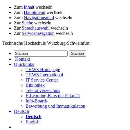
Zum
Inhalt
wechseln
Zum
Hauptmenü
wechseln
Zum
Navigationspfad
wechseln
Zur
Suche
wechseln
Zur
Sprachauswahl
wechseln
Zur
Servicenavigation
wechseln
Technische Hochschule Würzburg-Schweinfurt
Kontakt
Quicklinks
THWS Homepage
THWS International
IT Service Center
Bibliothek
Telefonverzeichnis
E-Learning-Kurs der Fakultät
Info-Boards
Bewerbung und Immatrikulation
Deutsch
Deutsch
English