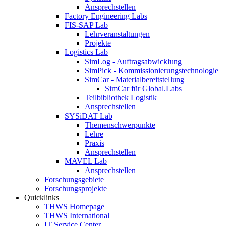
Ansprechstellen
Factory Engineering Labs
FIS-SAP Lab
Lehrveranstaltungen
Projekte
Logistics Lab
SimLog - Auftragsabwicklung
SimPick - Kommissionierungstechnologie
SimCar - Materialbereitstellung
SimCar für Global.Labs
Teilbibliothek Logistik
Ansprechstellen
SYSiDAT Lab
Themenschwerpunkte
Lehre
Praxis
Ansprechstellen
MAVEL Lab
Ansprechstellen
Forschungsgebiete
Forschungsprojekte
Quicklinks
THWS Homepage
THWS International
IT Service Center