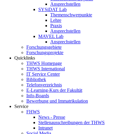
Ansprechstellen
SYSiDAT Lab
Themenschwerpunkte
Lehre
Praxis
Ansprechstellen
MAVEL Lab
Ansprechstellen
Forschungsgebiete
Forschungsprojekte
Quicklinks
THWS Homepage
THWS International
IT Service Center
Bibliothek
Telefonverzeichnis
E-Learning-Kurs der Fakultät
Info-Boards
Bewerbung und Immatrikulation
Service
FHWS
News - Presse
Stellenausschreibungen der THWS
Intranet
Social Media