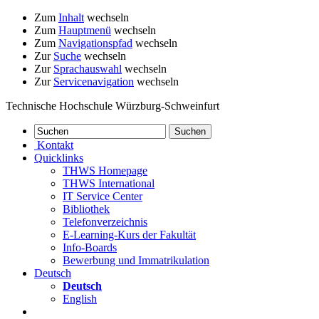
Zum
Inhalt
wechseln
Zum
Hauptmenü
wechseln
Zum
Navigationspfad
wechseln
Zur
Suche
wechseln
Zur
Sprachauswahl
wechseln
Zur
Servicenavigation
wechseln
Technische Hochschule Würzburg-Schweinfurt
Kontakt
Quicklinks
THWS Homepage
THWS International
IT Service Center
Bibliothek
Telefonverzeichnis
E-Learning-Kurs der Fakultät
Info-Boards
Bewerbung und Immatrikulation
Deutsch
Deutsch
English