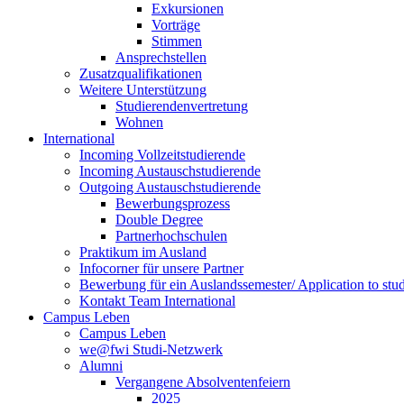
Exkursionen
Vorträge
Stimmen
Ansprechstellen
Zusatzqualifikationen
Weitere Unterstützung
Studierendenvertretung
Wohnen
International
Incoming Vollzeitstudierende
Incoming Austauschstudierende
Outgoing Austauschstudierende
Bewerbungsprozess
Double Degree
Partnerhochschulen
Praktikum im Ausland
Infocorner für unsere Partner
Bewerbung für ein Auslandssemester/ Application to stu
Kontakt Team International
Campus Leben
Campus Leben
we@fwi Studi-Netzwerk
Alumni
Vergangene Absolventenfeiern
2025