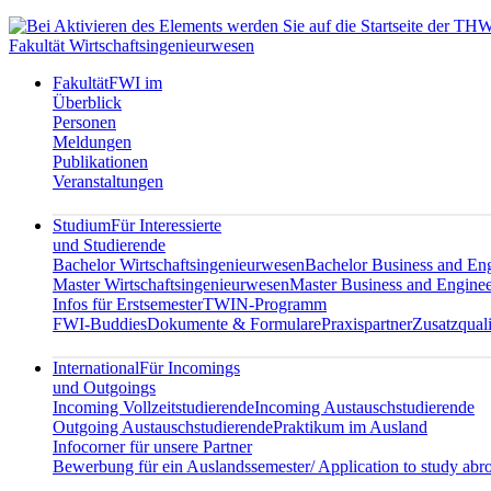
Fakultät Wirtschaftsingenieurwesen
Fakultät
FWI im
Überblick
Personen
Meldungen
Publikationen
Veranstaltungen
Studium
Für Interessierte
und Studierende
Bachelor Wirtschaftsingenieurwesen
Bachelor Business and En
Master Wirtschaftsingenieurwesen
Master Business and Enginee
Infos für Erstsemester
TWIN-Programm
FWI-Buddies
Dokumente & Formulare
Praxispartner
Zusatzquali
International
Für Incomings
und Outgoings
Incoming Vollzeitstudierende
Incoming Austauschstudierende
Outgoing Austauschstudierende
Praktikum im Ausland
Infocorner für unsere Partner
Bewerbung für ein Auslandssemester/ Application to study abr