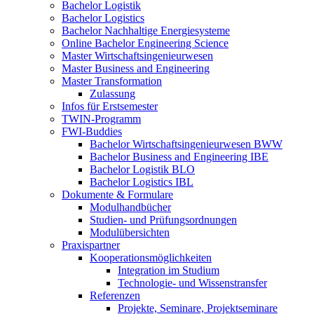
Bachelor Logistik
Bachelor Logistics
Bachelor Nachhaltige Energiesysteme
Online Bachelor Engineering Science
Master Wirtschaftsingenieurwesen
Master Business and Engineering
Master Transformation
Zulassung
Infos für Erstsemester
TWIN-Programm
FWI-Buddies
Bachelor Wirtschaftsingenieurwesen BWW
Bachelor Business and Engineering IBE
Bachelor Logistik BLO
Bachelor Logistics IBL
Dokumente & Formulare
Modulhandbücher
Studien- und Prüfungsordnungen
Modulübersichten
Praxispartner
Kooperationsmöglichkeiten
Integration im Studium
Technologie- und Wissenstransfer
Referenzen
Projekte, Seminare, Projektseminare