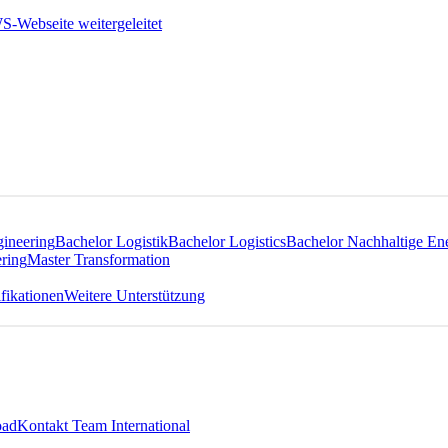
gineering
Bachelor Logistik
Bachelor Logistics
Bachelor Nachhaltige En
ring
Master Transformation
fikationen
Weitere Unterstützung
oad
Kontakt Team International