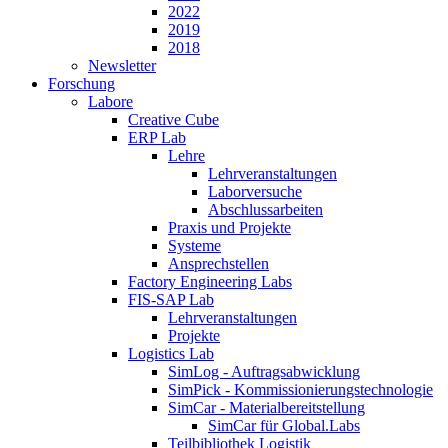
2022
2019
2018
Newsletter
Forschung
Labore
Creative Cube
ERP Lab
Lehre
Lehrveranstaltungen
Laborversuche
Abschlussarbeiten
Praxis und Projekte
Systeme
Ansprechstellen
Factory Engineering Labs
FIS-SAP Lab
Lehrveranstaltungen
Projekte
Logistics Lab
SimLog - Auftragsabwicklung
SimPick - Kommissionierungstechnologie
SimCar - Materialbereitstellung
SimCar für Global.Labs
Teilbibliothek Logistik