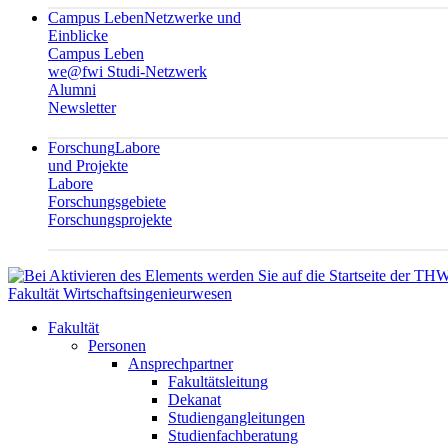
Campus Leben
Netzwerke und
Einblicke
Campus Leben
we@fwi Studi-Netzwerk
Alumni
Newsletter
Forschung
Labore
und Projekte
Labore
Forschungsgebiete
Forschungsprojekte
Fakultät Wirtschaftsingenieurwesen
Fakultät
Personen
Ansprechpartner
Fakultätsleitung
Dekanat
Studiengangleitungen
Studienfachberatung