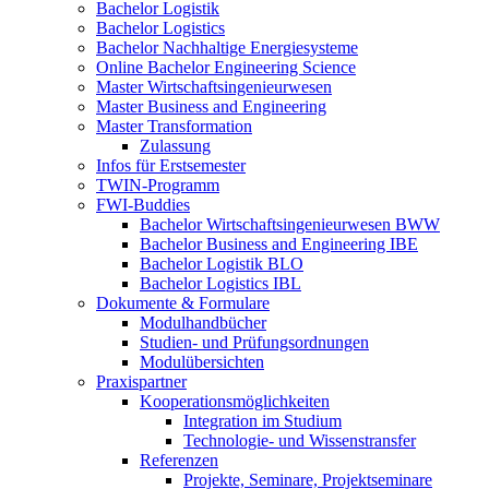
Bachelor Logistik
Bachelor Logistics
Bachelor Nachhaltige Energiesysteme
Online Bachelor Engineering Science
Master Wirtschaftsingenieurwesen
Master Business and Engineering
Master Transformation
Zulassung
Infos für Erstsemester
TWIN-Programm
FWI-Buddies
Bachelor Wirtschaftsingenieurwesen BWW
Bachelor Business and Engineering IBE
Bachelor Logistik BLO
Bachelor Logistics IBL
Dokumente & Formulare
Modulhandbücher
Studien- und Prüfungsordnungen
Modulübersichten
Praxispartner
Kooperationsmöglichkeiten
Integration im Studium
Technologie- und Wissenstransfer
Referenzen
Projekte, Seminare, Projektseminare