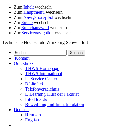
Zum
Inhalt
wechseln
Zum
Hauptmenü
wechseln
Zum
Navigationspfad
wechseln
Zur
Suche
wechseln
Zur
Sprachauswahl
wechseln
Zur
Servicenavigation
wechseln
Technische Hochschule Würzburg-Schweinfurt
Kontakt
Quicklinks
THWS Homepage
THWS International
IT Service Center
Bibliothek
Telefonverzeichnis
E-Learning-Kurs der Fakultät
Info-Boards
Bewerbung und Immatrikulation
Deutsch
Deutsch
English