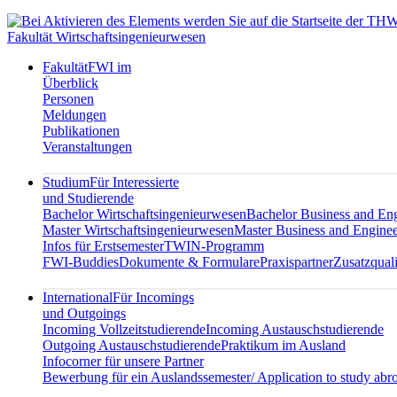
Fakultät Wirtschaftsingenieurwesen
Fakultät
FWI im
Überblick
Personen
Meldungen
Publikationen
Veranstaltungen
Studium
Für Interessierte
und Studierende
Bachelor Wirtschaftsingenieurwesen
Bachelor Business and En
Master Wirtschaftsingenieurwesen
Master Business and Enginee
Infos für Erstsemester
TWIN-Programm
FWI-Buddies
Dokumente & Formulare
Praxispartner
Zusatzquali
International
Für Incomings
und Outgoings
Incoming Vollzeitstudierende
Incoming Austauschstudierende
Outgoing Austauschstudierende
Praktikum im Ausland
Infocorner für unsere Partner
Bewerbung für ein Auslandssemester/ Application to study abr