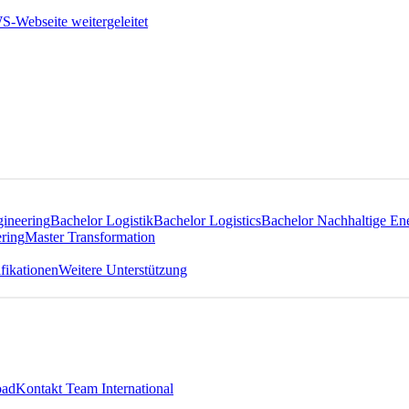
gineering
Bachelor Logistik
Bachelor Logistics
Bachelor Nachhaltige En
ring
Master Transformation
fikationen
Weitere Unterstützung
oad
Kontakt Team International