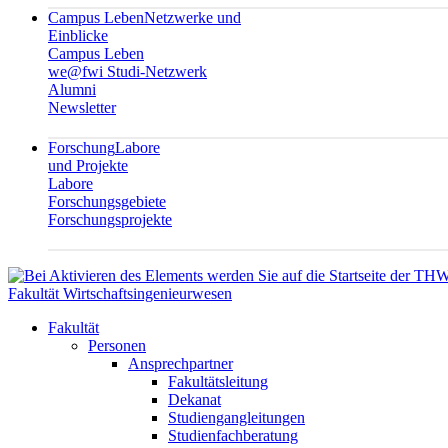
Campus Leben
Netzwerke und
Einblicke
Campus Leben
we@fwi Studi-Netzwerk
Alumni
Newsletter
Forschung
Labore
und Projekte
Labore
Forschungsgebiete
Forschungsprojekte
Fakultät Wirtschaftsingenieurwesen
Fakultät
Personen
Ansprechpartner
Fakultätsleitung
Dekanat
Studiengangleitungen
Studienfachberatung