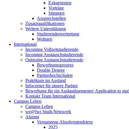
Exkursionen
Vorträge
Stimmen
Ansprechstellen
Zusatzqualifikationen
Weitere Unterstützung
Studierendenvertretung
Wohnen
International
Incoming Vollzeitstudierende
Incoming Austauschstudierende
Outgoing Austauschstudierende
Bewerbungsprozess
Double Degree
Partnerhochschulen
Praktikum im Ausland
Infocorner für unsere Partner
Bewerbung für ein Auslandssemester/ Application to stu
Kontakt Team International
Campus Leben
Campus Leben
we@fwi Studi-Netzwerk
Alumni
Vergangene Absolventenfeiern
2025