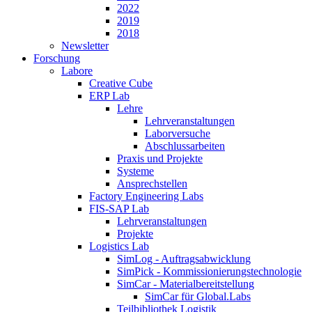
2022
2019
2018
Newsletter
Forschung
Labore
Creative Cube
ERP Lab
Lehre
Lehrveranstaltungen
Laborversuche
Abschlussarbeiten
Praxis und Projekte
Systeme
Ansprechstellen
Factory Engineering Labs
FIS-SAP Lab
Lehrveranstaltungen
Projekte
Logistics Lab
SimLog - Auftragsabwicklung
SimPick - Kommissionierungstechnologie
SimCar - Materialbereitstellung
SimCar für Global.Labs
Teilbibliothek Logistik