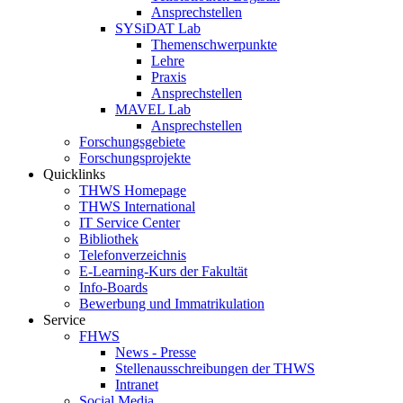
Ansprechstellen
SYSiDAT Lab
Themenschwerpunkte
Lehre
Praxis
Ansprechstellen
MAVEL Lab
Ansprechstellen
Forschungsgebiete
Forschungsprojekte
Quicklinks
THWS Homepage
THWS International
IT Service Center
Bibliothek
Telefonverzeichnis
E-Learning-Kurs der Fakultät
Info-Boards
Bewerbung und Immatrikulation
Service
FHWS
News - Presse
Stellenausschreibungen der THWS
Intranet
Social Media