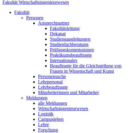
Fakultät Wirtschaftsingenieurwesen
Fakultät
Personen
Ansprechpartner
Fakultätsleitung
Dekanat
Studiengangleitungen
Studienfachberatung
Prüfungskommissionen
Praktikumsbeauftragte
Internationales
Beauftragte für die Gleichstellung von
Frauen in Wissenschaft und Kunst
Personensuche
Lehrpersonal
Lehrbeauftragte
Mitarbeiterinnen und Mitarbeiter
Meldungen
alle Meldungen
Wirtschaftsingenieurwesen
Logistik
Campusleben
Lehre
Forschung