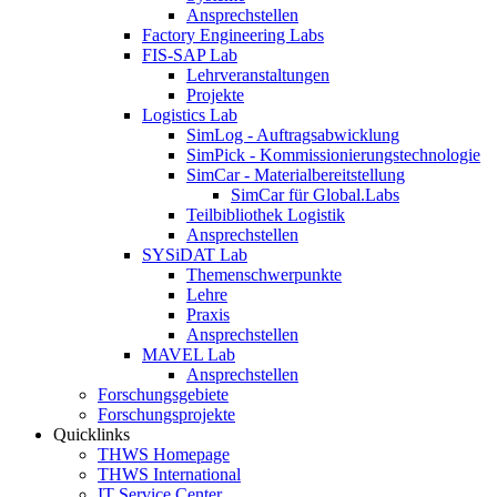
Ansprechstellen
Factory Engineering Labs
FIS-SAP Lab
Lehrveranstaltungen
Projekte
Logistics Lab
SimLog - Auftragsabwicklung
SimPick - Kommissionierungstechnologie
SimCar - Materialbereitstellung
SimCar für Global.Labs
Teilbibliothek Logistik
Ansprechstellen
SYSiDAT Lab
Themenschwerpunkte
Lehre
Praxis
Ansprechstellen
MAVEL Lab
Ansprechstellen
Forschungsgebiete
Forschungsprojekte
Quicklinks
THWS Homepage
THWS International
IT Service Center