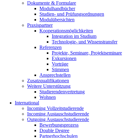
Dokumente & Formulare
Modulhandbücher
Studien- und Prüfungsordnungen
Modulübersichten
Praxispartner
Kooperationsmöglichkeiten
Integration im Studium
Technologie- und Wissenstransfer
Referenzen
Projekte, Seminare, Projektseminare
Exkursionen
Vorträge
Stimmen
Ansprechstellen
Zusatzqualifikationen
Weitere Unterstützung
Studierendenvertretung
Wohnen
International
Incoming Vollzeitstudierende
Incoming Austauschstudierende
Outgoing Austauschstudierende
Bewerbungsprozess
Double Degree
Partnerhochschulen