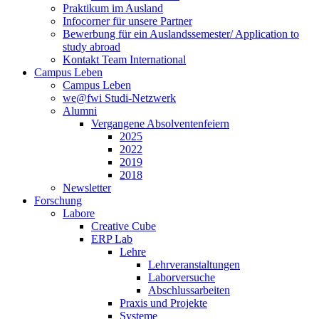
Praktikum im Ausland
Infocorner für unsere Partner
Bewerbung für ein Auslandssemester/ Application to
study abroad
Kontakt Team International
Campus Leben
Campus Leben
we@fwi Studi-Netzwerk
Alumni
Vergangene Absolventenfeiern
2025
2022
2019
2018
Newsletter
Forschung
Labore
Creative Cube
ERP Lab
Lehre
Lehrveranstaltungen
Laborversuche
Abschlussarbeiten
Praxis und Projekte
Systeme