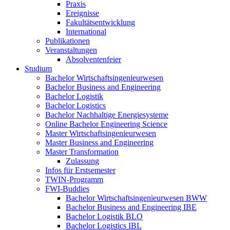
Praxis
Ereignisse
Fakultätsentwicklung
International
Publikationen
Veranstaltungen
Absolventenfeier
Studium
Bachelor Wirtschaftsingenieurwesen
Bachelor Business and Engineering
Bachelor Logistik
Bachelor Logistics
Bachelor Nachhaltige Energiesysteme
Online Bachelor Engineering Science
Master Wirtschaftsingenieurwesen
Master Business and Engineering
Master Transformation
Zulassung
Infos für Erstsemester
TWIN-Programm
FWI-Buddies
Bachelor Wirtschaftsingenieurwesen BWW
Bachelor Business and Engineering IBE
Bachelor Logistik BLO
Bachelor Logistics IBL