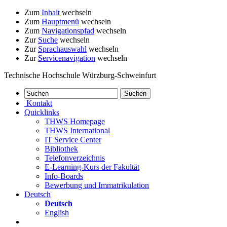
Zum
Inhalt
wechseln
Zum
Hauptmenü
wechseln
Zum
Navigationspfad
wechseln
Zur
Suche
wechseln
Zur
Sprachauswahl
wechseln
Zur
Servicenavigation
wechseln
Technische Hochschule Würzburg-Schweinfurt
Kontakt
Quicklinks
THWS Homepage
THWS International
IT Service Center
Bibliothek
Telefonverzeichnis
E-Learning-Kurs der Fakultät
Info-Boards
Bewerbung und Immatrikulation
Deutsch
Deutsch
English