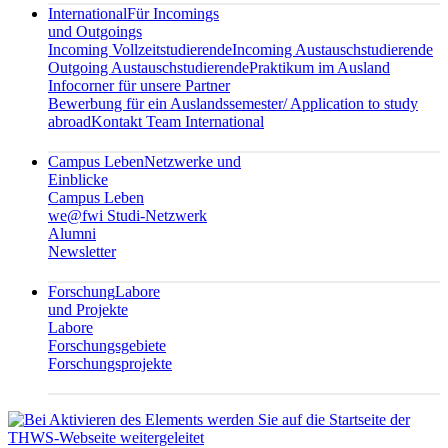
International
Für Incomings
und Outgoings
Incoming Vollzeitstudierende
Incoming Austauschstudierende
Outgoing Austauschstudierende
Praktikum im Ausland
Infocorner für unsere Partner
Bewerbung für ein Auslandssemester/ Application to study
abroad
Kontakt Team International
Campus Leben
Netzwerke und
Einblicke
Campus Leben
we@fwi Studi-Netzwerk
Alumni
Newsletter
Forschung
Labore
und Projekte
Labore
Forschungsgebiete
Forschungsprojekte