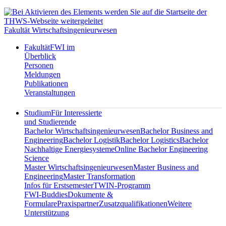
Fakultät Wirtschaftsingenieurwesen
Fakultät
FWI im
Überblick
Personen
Meldungen
Publikationen
Veranstaltungen
Studium
Für Interessierte
und Studierende
Bachelor Wirtschaftsingenieurwesen
Bachelor Business and
Engineering
Bachelor Logistik
Bachelor Logistics
Bachelor
Nachhaltige Energiesysteme
Online Bachelor Engineering
Science
Master Wirtschaftsingenieurwesen
Master Business and
Engineering
Master Transformation
Infos für Erstsemester
TWIN-Programm
FWI-Buddies
Dokumente &
Formulare
Praxispartner
Zusatzqualifikationen
Weitere
Unterstützung