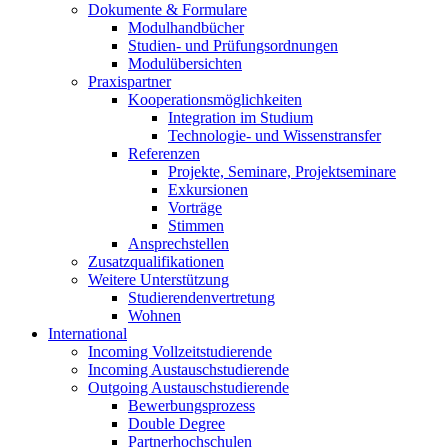
Dokumente & Formulare
Modulhandbücher
Studien- und Prüfungsordnungen
Modulübersichten
Praxispartner
Kooperationsmöglichkeiten
Integration im Studium
Technologie- und Wissenstransfer
Referenzen
Projekte, Seminare, Projektseminare
Exkursionen
Vorträge
Stimmen
Ansprechstellen
Zusatzqualifikationen
Weitere Unterstützung
Studierendenvertretung
Wohnen
International
Incoming Vollzeitstudierende
Incoming Austauschstudierende
Outgoing Austauschstudierende
Bewerbungsprozess
Double Degree
Partnerhochschulen