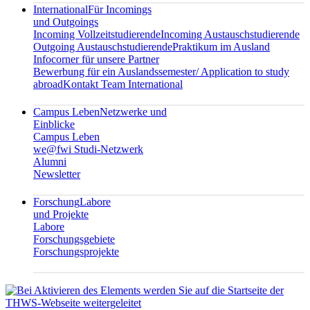
International
Für Incomings
und Outgoings
Incoming Vollzeitstudierende
Incoming Austauschstudierende
Outgoing Austauschstudierende
Praktikum im Ausland
Infocorner für unsere Partner
Bewerbung für ein Auslandssemester/ Application to study
abroad
Kontakt Team International
Campus Leben
Netzwerke und
Einblicke
Campus Leben
we@fwi Studi-Netzwerk
Alumni
Newsletter
Forschung
Labore
und Projekte
Labore
Forschungsgebiete
Forschungsprojekte