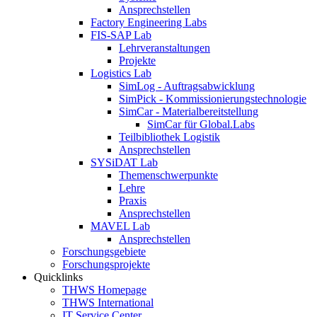
Ansprechstellen
Factory Engineering Labs
FIS-SAP Lab
Lehrveranstaltungen
Projekte
Logistics Lab
SimLog - Auftragsabwicklung
SimPick - Kommissionierungstechnologie
SimCar - Materialbereitstellung
SimCar für Global.Labs
Teilbibliothek Logistik
Ansprechstellen
SYSiDAT Lab
Themenschwerpunkte
Lehre
Praxis
Ansprechstellen
MAVEL Lab
Ansprechstellen
Forschungsgebiete
Forschungsprojekte
Quicklinks
THWS Homepage
THWS International
IT Service Center