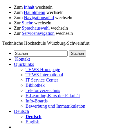
Zum
Inhalt
wechseln
Zum
Hauptmenü
wechseln
Zum
Navigationspfad
wechseln
Zur
Suche
wechseln
Zur
Sprachauswahl
wechseln
Zur
Servicenavigation
wechseln
Technische Hochschule Würzburg-Schweinfurt
Kontakt
Quicklinks
THWS Homepage
THWS International
IT Service Center
Bibliothek
Telefonverzeichnis
E-Learning-Kurs der Fakultät
Info-Boards
Bewerbung und Immatrikulation
Deutsch
Deutsch
English