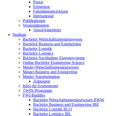
Praxis
Ereignisse
Fakultätsentwicklung
International
Publikationen
Veranstaltungen
Absolventenfeier
Studium
Bachelor Wirtschaftsingenieurwesen
Bachelor Business and Engineering
Bachelor Logistik
Bachelor Logistics
Bachelor Nachhaltige Energiesysteme
Online Bachelor Engineering Science
Master Wirtschaftsingenieurwesen
Master Business and Engineering
Master Transformation
Zulassung
Infos für Erstsemester
TWIN-Programm
FWI-Buddies
Bachelor Wirtschaftsingenieurwesen BWW
Bachelor Business and Engineering IBE
Bachelor Logistik BLO
Bachelor Logistics IBL