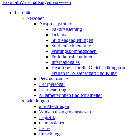
Fakultät Wirtschaftsingenieurwesen
Fakultät
Personen
Ansprechpartner
Fakultätsleitung
Dekanat
Studiengangleitungen
Studienfachberatung
Prüfungskommissionen
Praktikumsbeauftragte
Internationales
Beauftragte für die Gleichstellung von
Frauen in Wissenschaft und Kunst
Personensuche
Lehrpersonal
Lehrbeauftragte
Mitarbeiterinnen und Mitarbeiter
Meldungen
alle Meldungen
Wirtschaftsingenieurwesen
Logistik
Campusleben
Lehre
Forschung