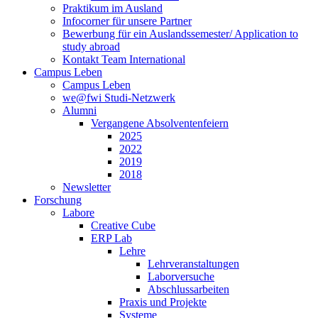
Praktikum im Ausland
Infocorner für unsere Partner
Bewerbung für ein Auslandssemester/ Application to
study abroad
Kontakt Team International
Campus Leben
Campus Leben
we@fwi Studi-Netzwerk
Alumni
Vergangene Absolventenfeiern
2025
2022
2019
2018
Newsletter
Forschung
Labore
Creative Cube
ERP Lab
Lehre
Lehrveranstaltungen
Laborversuche
Abschlussarbeiten
Praxis und Projekte
Systeme