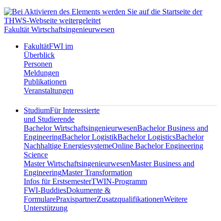
Fakultät Wirtschaftsingenieurwesen
Fakultät
FWI im
Überblick
Personen
Meldungen
Publikationen
Veranstaltungen
Studium
Für Interessierte
und Studierende
Bachelor Wirtschaftsingenieurwesen
Bachelor Business and
Engineering
Bachelor Logistik
Bachelor Logistics
Bachelor
Nachhaltige Energiesysteme
Online Bachelor Engineering
Science
Master Wirtschaftsingenieurwesen
Master Business and
Engineering
Master Transformation
Infos für Erstsemester
TWIN-Programm
FWI-Buddies
Dokumente &
Formulare
Praxispartner
Zusatzqualifikationen
Weitere
Unterstützung