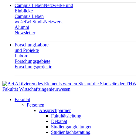
Campus Leben
Netzwerke und
Einblicke
Campus Leben
we@fwi Studi-Netzwerk
Alumni
Newsletter
Forschung
Labore
und Projekte
Labore
Forschungsgebiete
Forschungsprojekte
Fakultät Wirtschaftsingenieurwesen
Fakultät
Personen
Ansprechpartner
Fakultätsleitung
Dekanat
Studiengangleitungen
Studienfachberatung