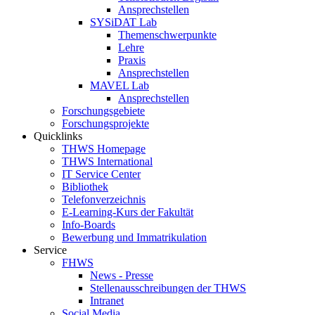
Ansprechstellen
SYSiDAT Lab
Themenschwerpunkte
Lehre
Praxis
Ansprechstellen
MAVEL Lab
Ansprechstellen
Forschungsgebiete
Forschungsprojekte
Quicklinks
THWS Homepage
THWS International
IT Service Center
Bibliothek
Telefonverzeichnis
E-Learning-Kurs der Fakultät
Info-Boards
Bewerbung und Immatrikulation
Service
FHWS
News - Presse
Stellenausschreibungen der THWS
Intranet
Social Media