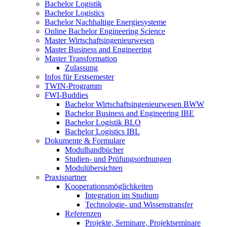
Bachelor Logistik
Bachelor Logistics
Bachelor Nachhaltige Energiesysteme
Online Bachelor Engineering Science
Master Wirtschaftsingenieurwesen
Master Business and Engineering
Master Transformation
Zulassung
Infos für Erstsemester
TWIN-Programm
FWI-Buddies
Bachelor Wirtschaftsingenieurwesen BWW
Bachelor Business and Engineering IBE
Bachelor Logistik BLO
Bachelor Logistics IBL
Dokumente & Formulare
Modulhandbücher
Studien- und Prüfungsordnungen
Modulübersichten
Praxispartner
Kooperationsmöglichkeiten
Integration im Studium
Technologie- und Wissenstransfer
Referenzen
Projekte, Seminare, Projektseminare