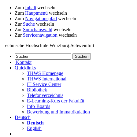
Zum
Inhalt
wechseln
Zum
Hauptmenü
wechseln
Zum
Navigationspfad
wechseln
Zur
Suche
wechseln
Zur
Sprachauswahl
wechseln
Zur
Servicenavigation
wechseln
Technische Hochschule Würzburg-Schweinfurt
Kontakt
Quicklinks
THWS Homepage
THWS International
IT Service Center
Bibliothek
Telefonverzeichnis
E-Learning-Kurs der Fakultät
Info-Boards
Bewerbung und Immatrikulation
Deutsch
Deutsch
English