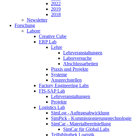
2022
2019
2018
Newsletter
Forschung
Labore
Creative Cube
ERP Lab
Lehre
Lehrveranstaltungen
Laborversuche
Abschlussarbeiten
Praxis und Projekte
Systeme
Ansprechstellen
Factory Engineering Labs
FIS-SAP Lab
Lehrveranstaltungen
Projekte
Logistics Lab
SimLog - Auftragsabwicklung
SimPick - Kommissionierungstechnologie
SimCar - Materialbereitstellung
SimCar für Global.Labs
Teilbibliothek Logistik