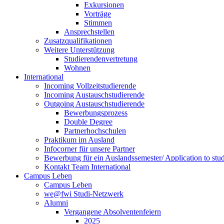
Exkursionen
Vorträge
Stimmen
Ansprechstellen
Zusatzqualifikationen
Weitere Unterstützung
Studierendenvertretung
Wohnen
International
Incoming Vollzeitstudierende
Incoming Austauschstudierende
Outgoing Austauschstudierende
Bewerbungsprozess
Double Degree
Partnerhochschulen
Praktikum im Ausland
Infocorner für unsere Partner
Bewerbung für ein Auslandssemester/ Application to stu
Kontakt Team International
Campus Leben
Campus Leben
we@fwi Studi-Netzwerk
Alumni
Vergangene Absolventenfeiern
2025