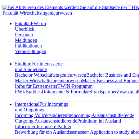
Fakultät Wirtschaftsingenieurwesen
Fakultät
FWI im
Überblick
Personen
Meldungen
Publikationen
Veranstaltungen
Studium
Für Interessierte
und Studierende
Bachelor Wirtschaftsingenieurwesen
Bachelor Business and En
Master Wirtschaftsingenieurwesen
Master Business and Enginee
Infos für Erstsemester
TWIN-Programm
FWI-Buddies
Dokumente & Formulare
Praxispartner
Zusatzquali
International
Für Incomings
und Outgoings
Incoming Vollzeitstudierende
Incoming Austauschstudierende
Outgoing Austauschstudierende
Praktikum im Ausland
Infocorner für unsere Partner
Bewerbung für ein Auslandssemester/ Application to study abr