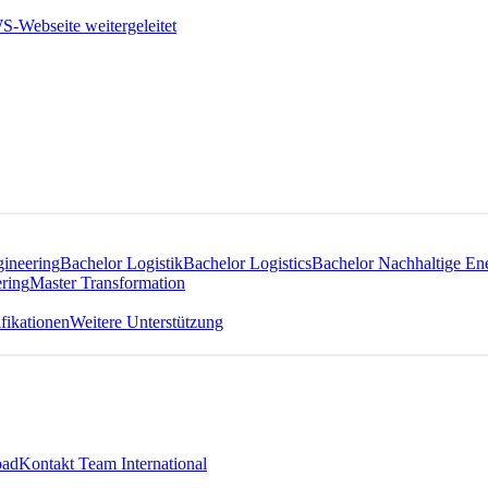
gineering
Bachelor Logistik
Bachelor Logistics
Bachelor Nachhaltige En
ring
Master Transformation
fikationen
Weitere Unterstützung
oad
Kontakt Team International