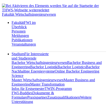
Fakultät Wirtschaftsingenieurwesen
Fakultät
FWI im
Überblick
Personen
Meldungen
Publikationen
Veranstaltungen
Studium
Für Interessierte
und Studierende
Bachelor Wirtschaftsingenieurwesen
Bachelor Business and
Engineering
Bachelor Logistik
Bachelor Logistics
Bachelor
Nachhaltige Energiesysteme
Online Bachelor Engineering
Science
Master Wirtschaftsingenieurwesen
Master Business and
Engineering
Master Transformation
Infos für Erstsemester
TWIN-Programm
FWI-Buddies
Dokumente &
Formulare
Praxispartner
Zusatzqualifikationen
Weitere
Unterstützung