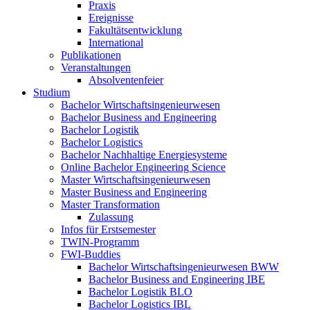
Praxis
Ereignisse
Fakultätsentwicklung
International
Publikationen
Veranstaltungen
Absolventenfeier
Studium
Bachelor Wirtschaftsingenieurwesen
Bachelor Business and Engineering
Bachelor Logistik
Bachelor Logistics
Bachelor Nachhaltige Energiesysteme
Online Bachelor Engineering Science
Master Wirtschaftsingenieurwesen
Master Business and Engineering
Master Transformation
Zulassung
Infos für Erstsemester
TWIN-Programm
FWI-Buddies
Bachelor Wirtschaftsingenieurwesen BWW
Bachelor Business and Engineering IBE
Bachelor Logistik BLO
Bachelor Logistics IBL