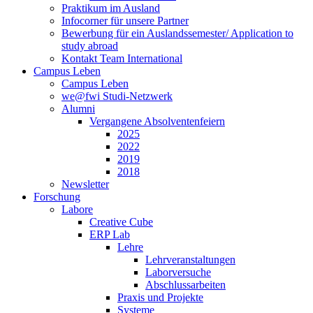
Praktikum im Ausland
Infocorner für unsere Partner
Bewerbung für ein Auslandssemester/ Application to
study abroad
Kontakt Team International
Campus Leben
Campus Leben
we@fwi Studi-Netzwerk
Alumni
Vergangene Absolventenfeiern
2025
2022
2019
2018
Newsletter
Forschung
Labore
Creative Cube
ERP Lab
Lehre
Lehrveranstaltungen
Laborversuche
Abschlussarbeiten
Praxis und Projekte
Systeme