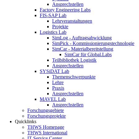
Ansprechstellen
Factory Engineering Labs
FIS-SAP Lab
Lehrveranstaltungen
Projekte
Logistics Lab
SimLog - Auftragsabwicklung
SimPick - Kommissionierungstechnologie
SimCar - Materialbereitstellung
SimCar für Global.Labs
Teilbibliothek Logistik
Ansprechstellen
SYSiDAT Lab
Themenschwerpunkte
Lehre
Praxis
Ansprechstellen
MAVEL Lab
Ansprechstellen
Forschungsgebiete
Forschungsprojekte
Quicklinks
THWS Homepage
THWS International
IT Service Center