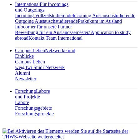
International
Für Incomings
und Outgoings
Incoming Vollzeitstudierende
Incoming Austauschstudierende
Outgoing Austauschstudierende
Praktikum im Ausland
Infocorner für unsere Partner
Bewerbung für ein Auslandssemester/ Application to study
abroad
Kontakt Team International
Campus Leben
Netzwerke und
Einblicke
Campus Leben
we@fwi Studi-Netzwerk
Alumni
Newsletter
Forschung
Labore
und Projekte
Labore
Forschungsgebiete
Forschungsprojekte