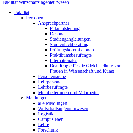
Fakultät Wirtschaftsingenieurwesen
Fakultät
Personen
Ansprechpartner
Fakultätsleitung
Dekanat
Studiengangleitungen
Studienfachberatung
Prüfungskommissionen
Praktikumsbeauftragte
Internationales
Beauftragte für die Gleichstellung von
Frauen in Wissenschaft und Kunst
Personensuche
Lehrpersonal
Lehrbeauftragte
Mitarbeiterinnen und Mitarbeiter
Meldungen
alle Meldungen
Wirtschaftsingenieurwesen
Logistik
Campusleben
Lehre
Forschung