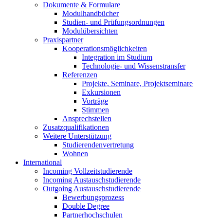
Dokumente & Formulare
Modulhandbücher
Studien- und Prüfungsordnungen
Modulübersichten
Praxispartner
Kooperationsmöglichkeiten
Integration im Studium
Technologie- und Wissenstransfer
Referenzen
Projekte, Seminare, Projektseminare
Exkursionen
Vorträge
Stimmen
Ansprechstellen
Zusatzqualifikationen
Weitere Unterstützung
Studierendenvertretung
Wohnen
International
Incoming Vollzeitstudierende
Incoming Austauschstudierende
Outgoing Austauschstudierende
Bewerbungsprozess
Double Degree
Partnerhochschulen