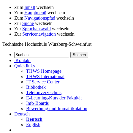
Zum
Inhalt
wechseln
Zum
Hauptmenü
wechseln
Zum
Navigationspfad
wechseln
Zur
Suche
wechseln
Zur
Sprachauswahl
wechseln
Zur
Servicenavigation
wechseln
Technische Hochschule Würzburg-Schweinfurt
Kontakt
Quicklinks
THWS Homepage
THWS International
IT Service Center
Bibliothek
Telefonverzeichnis
E-Learning-Kurs der Fakultät
Info-Boards
Bewerbung und Immatrikulation
Deutsch
Deutsch
English