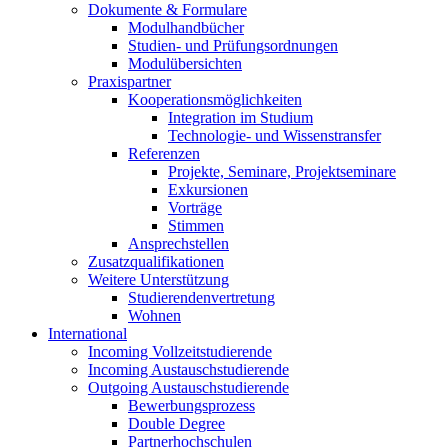
Dokumente & Formulare
Modulhandbücher
Studien- und Prüfungsordnungen
Modulübersichten
Praxispartner
Kooperationsmöglichkeiten
Integration im Studium
Technologie- und Wissenstransfer
Referenzen
Projekte, Seminare, Projektseminare
Exkursionen
Vorträge
Stimmen
Ansprechstellen
Zusatzqualifikationen
Weitere Unterstützung
Studierendenvertretung
Wohnen
International
Incoming Vollzeitstudierende
Incoming Austauschstudierende
Outgoing Austauschstudierende
Bewerbungsprozess
Double Degree
Partnerhochschulen