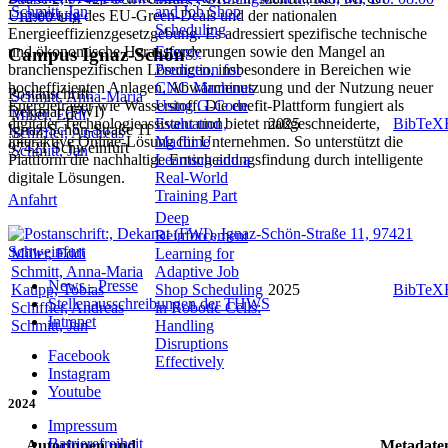
Schmitt, Jan
and Job Shop
Umsetzung des EU-Green-Deals und der nationalen
Scheduling
Energieeffizienzgesetzgebung. Es adressiert spezifische technische
Energy
und ökonomische Herausforderungen sowie den Mangel an
Campus Ignaz-Schön
Prediction for
branchenspezifischen Lösungen, insbesondere in Bereichen wie
CNC Machines
hocheffizienten Anlagen, Abwärmenutzung und der Nutzung neuer
Postanschrift:
Schmitt, Anna-Maria
Using G-Code
Energieträger wie Wasserstoff. Die enefit-Plattform fungiert als
Dekanat (FWI)
Miller, Eddi
Evaluation,
2025
BibTeX
digitaler Technologieassistent und bietet maßgeschneiderte,
Ignaz-Schön-Straße 11
Schiffler, Andreas
Machine
interaktive Online-Lösung für Unternehmen. So unterstützt die
97421 Schweinfurt
Schmitt, Jan
Learning and a
Plattform die nachhaltige Entscheidungsfindung durch intelligente
Real-World
digitale Lösungen.
Training Part
Anfahrt
Deep
Reinforcement
Miller, Eddi
Learning for
Schmitt, Anna-Maria
Adaptive Job
News - Presse
Kaupp, Tobias
Shop Scheduling
2025
BibTeX
Stellenausschreibungen der THWS
Schiffler, Andreas
in Robotic Cells:
Intranet
Schmitt, Jan
Handling
Disruptions
Facebook
Effectively
Instagram
Youtube
2024
Impressum
Barrierefreiheit
Autorinnen und
Metadate