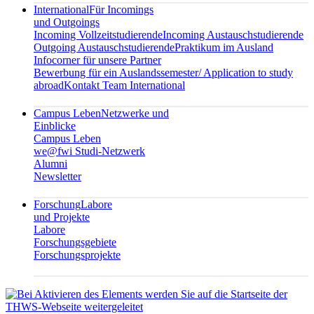
International
Für Incomings
und Outgoings
Incoming Vollzeitstudierende
Incoming Austauschstudierende
Outgoing Austauschstudierende
Praktikum im Ausland
Infocorner für unsere Partner
Bewerbung für ein Auslandssemester/ Application to study
abroad
Kontakt Team International
Campus Leben
Netzwerke und
Einblicke
Campus Leben
we@fwi Studi-Netzwerk
Alumni
Newsletter
Forschung
Labore
und Projekte
Labore
Forschungsgebiete
Forschungsprojekte