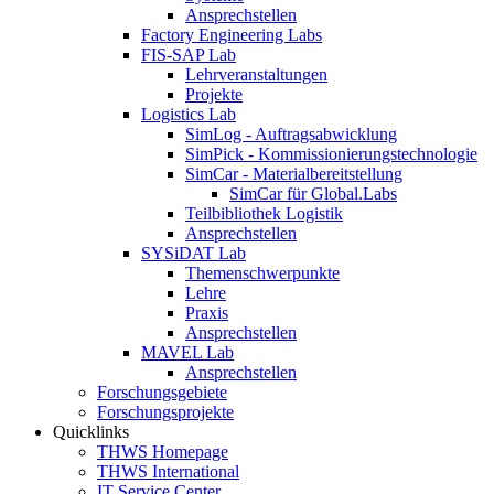
Ansprechstellen
Factory Engineering Labs
FIS-SAP Lab
Lehrveranstaltungen
Projekte
Logistics Lab
SimLog - Auftragsabwicklung
SimPick - Kommissionierungstechnologie
SimCar - Materialbereitstellung
SimCar für Global.Labs
Teilbibliothek Logistik
Ansprechstellen
SYSiDAT Lab
Themenschwerpunkte
Lehre
Praxis
Ansprechstellen
MAVEL Lab
Ansprechstellen
Forschungsgebiete
Forschungsprojekte
Quicklinks
THWS Homepage
THWS International
IT Service Center