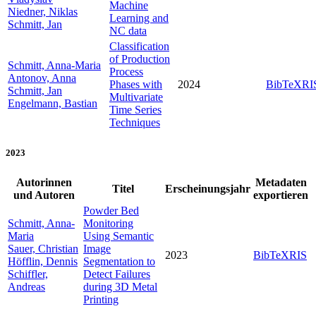
Machine
Niedner, Niklas
Learning and
Schmitt, Jan
NC data
Classification
of Production
Schmitt, Anna-Maria
Process
Antonov, Anna
Phases with
2024
BibTeX
RI
Schmitt, Jan
Multivariate
Engelmann, Bastian
Time Series
Techniques
2023
Autorinnen
Metadaten
Titel
Erscheinungsjahr
und Autoren
exportieren
Powder Bed
Schmitt, Anna-
Monitoring
Maria
Using Semantic
Sauer, Christian
Image
2023
BibTeX
RIS
Höfflin, Dennis
Segmentation to
Schiffler,
Detect Failures
Andreas
during 3D Metal
Printing