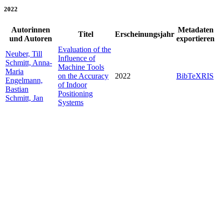
2022
Autorinnen
Metadaten
Titel
Erscheinungsjahr
und Autoren
exportieren
Evaluation of the
Neuber, Till
Influence of
Schmitt, Anna-
Machine Tools
Maria
on the Accuracy
2022
BibTeX
RIS
Engelmann,
of Indoor
Bastian
Positioning
Schmitt, Jan
Systems