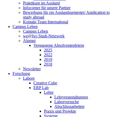
Praktikum im Ausland
Infocorner für unsere Partner
Bewerbung für ein Auslandssemester/ Application to
study abroad
Kontakt Team International
Campus Leben
Campus Leben
we@fwi Studi-Netzwerk
Alumni
Vergangene Absolventenfeiern
2025
2022
2019
2018
Newsletter
Forschung
Labore
Creative Cube
ERP Lab
Lehre
Lehrveranstaltungen
Laborversuche
Abschlussarbeiten
Praxis und Projekte
Systeme