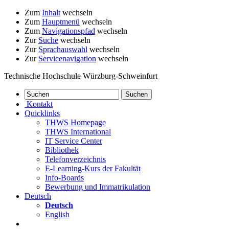
Zum
Inhalt
wechseln
Zum
Hauptmenü
wechseln
Zum
Navigationspfad
wechseln
Zur
Suche
wechseln
Zur
Sprachauswahl
wechseln
Zur
Servicenavigation
wechseln
Technische Hochschule Würzburg-Schweinfurt
Kontakt
Quicklinks
THWS Homepage
THWS International
IT Service Center
Bibliothek
Telefonverzeichnis
E-Learning-Kurs der Fakultät
Info-Boards
Bewerbung und Immatrikulation
Deutsch
Deutsch
English