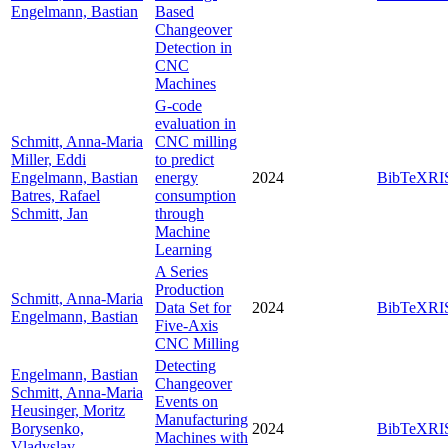
Engelmann, Bastian
Based
Changeover
Detection in
CNC
Machines
G-code
evaluation in
Schmitt, Anna-Maria
CNC milling
Miller, Eddi
to predict
Engelmann, Bastian
energy
2024
BibTeX
RI
Batres, Rafael
consumption
Schmitt, Jan
through
Machine
Learning
A Series
Production
Schmitt, Anna-Maria
Data Set for
2024
BibTeX
RI
Engelmann, Bastian
Five-Axis
CNC Milling
Detecting
Engelmann, Bastian
Changeover
Schmitt, Anna-Maria
Events on
Heusinger, Moritz
Manufacturing
Borysenko,
2024
BibTeX
RI
Machines with
Vladyslav