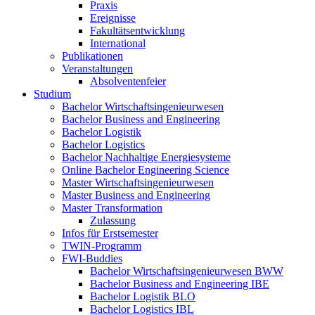
Praxis
Ereignisse
Fakultätsentwicklung
International
Publikationen
Veranstaltungen
Absolventenfeier
Studium
Bachelor Wirtschaftsingenieurwesen
Bachelor Business and Engineering
Bachelor Logistik
Bachelor Logistics
Bachelor Nachhaltige Energiesysteme
Online Bachelor Engineering Science
Master Wirtschaftsingenieurwesen
Master Business and Engineering
Master Transformation
Zulassung
Infos für Erstsemester
TWIN-Programm
FWI-Buddies
Bachelor Wirtschaftsingenieurwesen BWW
Bachelor Business and Engineering IBE
Bachelor Logistik BLO
Bachelor Logistics IBL