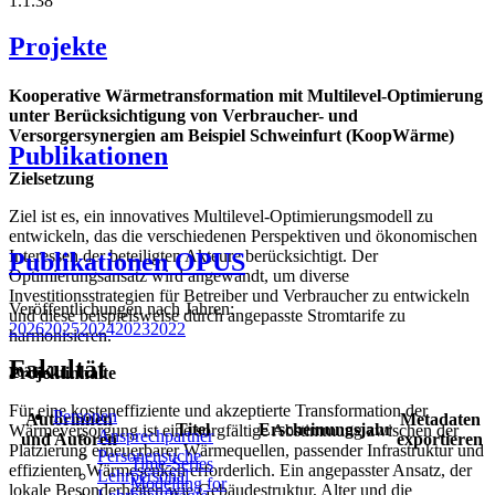
1.1.38
Projekte
Kooperative Wärmetransformation mit Multilevel-Optimierung
unter Berücksichtigung von Verbraucher- und
Versorgersynergien am Beispiel Schweinfurt (KoopWärme)
Publikationen
Zielsetzung
Ziel ist es, ein innovatives Multilevel-Optimierungsmodell zu
entwickeln, das die verschiedenen Perspektiven und ökonomischen
Interessen der beteiligten Akteure berücksichtigt. Der
Publikationen OPUS
Optimierungsansatz wird angewandt, um diverse
Investitionsstrategien für Betreiber und Verbraucher zu entwickeln
Veröffentlichungen nach Jahren:
und diese beispielsweise durch angepasste Stromtarife zu
2026
2025
2024
2023
2022
harmonisieren.
Fakultät
Projektinhalte
2026
Für eine kosteneffiziente und akzeptierte Transformation der
Personen
Autorinnen
Metadaten
Titel
Erscheinungsjahr
Wärmeversorgung ist eine sorgfältige Abstimmung zwischen der
Ansprechpartner
und Autoren
exportieren
Platzierung erneuerbarer Wärmequellen, passender Infrastruktur und
Personensuche
Time-Series
effizienten Wärmesenken erforderlich. Ein angepasster Ansatz, der
Lehrpersonal
Modelling for
lokale Besonderheiten wie Gebäudestruktur, Alter und die