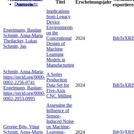
Titel
Erscheinungsjahr
Datenschutz
Autoren
exportiere
Implications
from Legacy
Device
Environments
Engelmann, Bastian
on the
Schmitt, Anna-Maria
Conceptional
2024
BibTeX
RI
Theilacker, Lukas
Design of
Schmitt, Jan
Machine
Learning
Models in
Manufacturing
Schmitt, Anna-Maria;
A Series
https://orcid.org/0000-
Production
0002-2256-0741
Data Set for
2024
BibTeX
RI
Engelmann, Bastian;
Five-Axis
https://orcid.org/0000-
CNC Milling
0002-2053-0995
Assessing the
Influence of
Sensor-
Induced Noise
George Biju, Vinai
on Machine-
Schmitt, Anna-Maria
Learning-
2024
BibTeX
RI