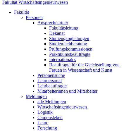
Fakultät Wirtschaftsingenieurwesen
Fakultät
Personen
Ansprechpartner
Fakultätsleitung
Dekanat
Studiengangleitungen
Studienfachberatung
Prüfungskommissionen
Praktikumsbeauftragte
Internationales
Beauftragte für die Gleichstellung von
Frauen in Wissenschaft und Kunst
Personensuche
Lehrpersonal
Lehrbeauftragte
Mitarbeiterinnen und Mitarbeiter
Meldungen
alle Meldungen
Wirtschaftsingenieurwesen
Logistik
Campusleben
Lehre
Forschung