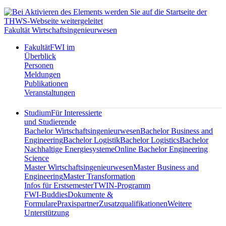
Fakultät Wirtschaftsingenieurwesen
Fakultät
FWI im
Überblick
Personen
Meldungen
Publikationen
Veranstaltungen
Studium
Für Interessierte
und Studierende
Bachelor Wirtschaftsingenieurwesen
Bachelor Business and
Engineering
Bachelor Logistik
Bachelor Logistics
Bachelor
Nachhaltige Energiesysteme
Online Bachelor Engineering
Science
Master Wirtschaftsingenieurwesen
Master Business and
Engineering
Master Transformation
Infos für Erstsemester
TWIN-Programm
FWI-Buddies
Dokumente &
Formulare
Praxispartner
Zusatzqualifikationen
Weitere
Unterstützung